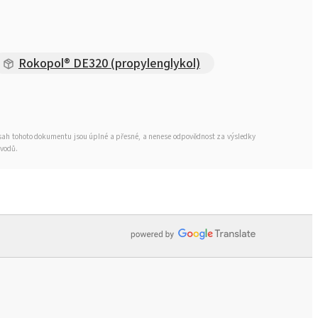
Rokopol® M1140 (polyetherpolyol)
Rokopol® DE320 (propylenglykol)
Rokopol® M1145 (polyetherpolyol)
Rokopol® M1160 (polyetherpolyol)
obsah tohoto dokumentu jsou úplné a přesné, a nenese odpovědnost za výsledky
ůvodů.
Rokopol® M1170 (polyetherpolyol)
Rokopol® M1180 (polyetherpolyol)
Rokopol® M5000 (polyetherpolyol)
Rokopol® M5020 (polyetherpolyol)