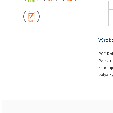
Výrob
PCC Rok
Polsku 
zahrn
polyalk