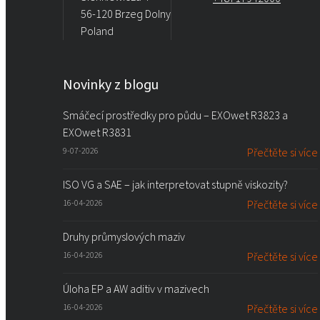
56-120 Brzeg Dolny
Poland
Novinky z blogu
Smáčecí prostředky pro půdu – EXOwet R3823 a
EXOwet R3831
9-07-2026
Přečtěte si více
ISO VG a SAE – jak interpretovat stupně viskozity?
16-04-2026
Přečtěte si více
Druhy průmyslových maziv
16-04-2026
Přečtěte si více
Úloha EP a AW aditiv v mazivech
16-04-2026
Přečtěte si více