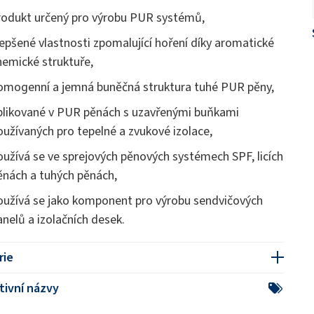
rodukt určený pro výrobu PUR systémů,
lepšené vlastnosti zpomalující hoření díky aromatické
hemické struktuře,
omogenní a jemná buněčná struktura tuhé PUR pěny,
plikované v PUR pěnách s uzavřenými buňkami
oužívaných pro tepelné a zvukové izolace,
oužívá se ve sprejových pěnových systémech SPF, licích
ěnách a tuhých pěnách,
oužívá se jako komponent pro výrobu sendvičových
anelů a izolačních desek.
rie
tivní názvy