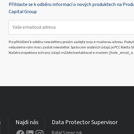
Přihlaste se k odběru informací o nových produktech na Pro
Capital Group
Pro přihlášení k odběru newsletteru prosím zadejte svou e-mailovou adresu. Poskyt
nebudeme vám moci zasílat newsletter. Správcem osobních údajů je PCC Rokita SA s
Našeho inspektora ochrany údajů můžete kontaktovat e-mailem: [hide _email_a 
a
Najdi nás
Data Protector Supervisor
Rafał Szewczyk