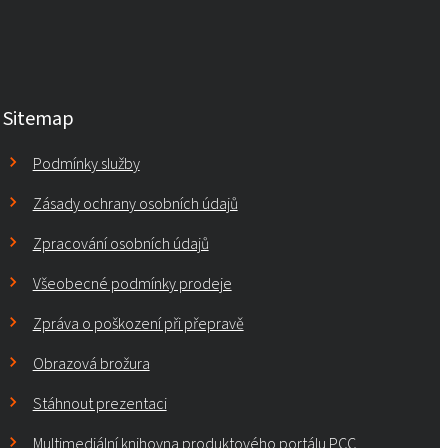
Rokopol MS5225
Rokopol MS5240
Sitemap
Rokopol® RF151 (polyetherpolyol)
Podmínky služby
Rokopol® RF152V (polyetherpolyol)
Zásady ochrany osobních údajů
Zpracování osobních údajů
Rokopol® RF170 (polyetherpolyol)
Všeobecné podmínky prodeje
Zpráva o poškození při přepravě
Rokopol® RF2000 (polyetherpolyol)
Obrazová brožura
Rokopol® RF551 (polyetherpolyol)
Stáhnout prezentaci
Multimediální knihovna produktového portálu PCC