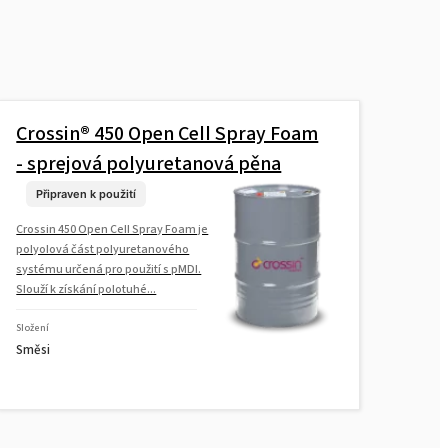
Rokopol® FS3645 (polyetherpolyol)
Rokopol® G1000 (polyetherpolyol)
Crossin® 450 Open Cell Spray Foam
Rokopol® G441 (polyetherpolyol)
- sprejová polyuretanová pěna
Připraven k použití
Rokopol® G500 (polyetherpolyol)
Crossin 450 Open Cell Spray Foam je
polyolová část polyuretanového
systému určená pro použití s pMDI.
Rokopol® G700 (polyetherpolyol)
Slouží k získání polotuhé...
Složení
Směsi
Rokopol® GS364 (polyetherpolyol)
Rokopol® GS484 (polyetherpolyol)