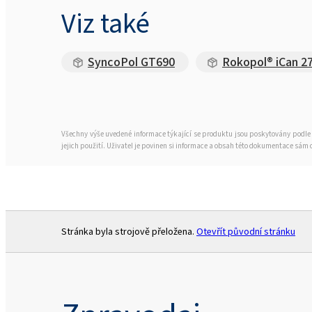
Viz také
SyncoPol GT690
Rokopol® iCan 2
Všechny výše uvedené informace týkající se produktu jsou poskytovány podle 
jejich použití. Uživatel je povinen si informace a obsah této dokumentace sám
Stránka byla strojově přeložena.
Otevřít původní stránku