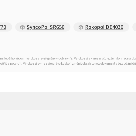
770
SyncoPol SR650
Rokopol DE4030
nejlepšího vědomí výrobce a zveřejněny v dobré víře. Výrobce však nezaručuje, že informace a 
 ověřit a potvrdit. Výrobce si vyhrazuje právo kdykoli změnit obsah tohoto dokumentu bez udání d