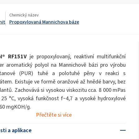
Toaletní tekutiny
ty
Rozptýlená hnojiva
ate 80)
POLIkol 4000 tablet (PEG-90)
Chemický název
eniny
nit
Propoxylovaná Mannichova báze
OCF (jednosložková pěna)
PU izolační systémy
Chlornan sodný
Péče o ústní dutinu
ninového
Polymočoviny
Pohodlí a ergonomie
olej PEG-40)
ROKAnol ID7 (Isodeceth-7)
Vločky hydroxidu sodného
ol, C12-15,
ROKAnol®LP3135 (Polyoxyalkylenglykol
Víceúčelové produkty
lovaný)
ether)
l® RF151V
je propoxylovaný, reaktivní multifunkční
alty
Sendvičové panely
Stavební keramika
PEG-11 ricinový olej
C9-11 PARETH-8
trichlorsilan
er aromatický polyol na Mannichově bázi pro výrobu
Univerzální lepidla
Přísady
etanové (PUR) tuhé a polotuhé pěny v reakci s
Prací prostředky
Prostředky na ruční my
Sorbitan Oleate
yčky
nádobí
átem. Existuje ve formě oranžové až hnědé barvy, bez
PEG-12
dantů. Zachovává si vysokou viskozitu cca. 8 000 mPas
Tepelné a akustické stříkací
 a
Vrtání a ražení tunelů
. 25 °C, vysoká funkčnost f~4,7 a vysoké hydroxylové
systémy
~460 mgKOH/g.
Přečtěte si více
Čističe kuchyní
Čističe tvrdých povrc
sti a aplikace