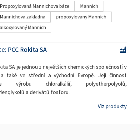
Propoxylovaná Mannichova báze
Mannich
Mannichova základna
propoxylovaný Mannich
alkoxylovaný Mannich
ce:
PCC Rokita SA
ita SA je jednou z největších chemických společností v
a také ve střední a východní Evropě. Její činnost
uje výrobu chloralkálií, polyetherpolyolů,
ylenglykolů a derivátů fosforu.
Viz produkty