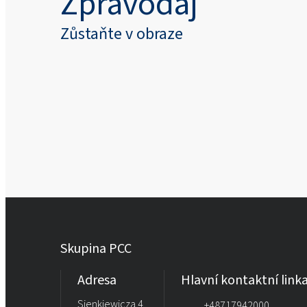
Zpravodaj
Zůstaňte v obraze
Skupina PCC
Adresa
Hlavní kontaktní link
Sienkiewicza 4
+48717942000