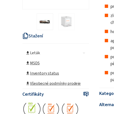
p
z
c
h
Stažení
a
p
Leták
p
MSDS
p
p
Inventory status
p
Všeobecné podmínky prodeje
Katego
Certifikáty
Alterna