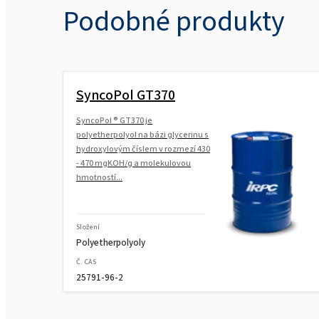
Podobné produkty
SyncoPol GT370
SyncoPol ® GT370 je
polyetherpolyol na bázi glycerinu s
hydroxylovým číslem v rozmezí 430
- 470 mgKOH/g a molekulovou
hmotností...
Složení
Polyetherpolyoly
Č. CAS
25791-96-2