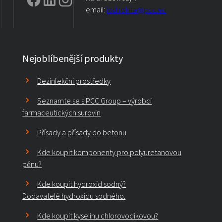
email:
iod.rokita@pcc.eu
Nejoblíbenější produkty
Dezinfekční prostředky
Seznamte se s PCC Group – výrobci
farmaceutických surovin
Přísady a přísady do betonu
Kde koupit komponenty pro polyuretanovou
pěnu?
Kde koupit hydroxid sodný?
Dodavatelé hydroxidu sodného.
Kde koupit kyselinu chlorovodíkovou?