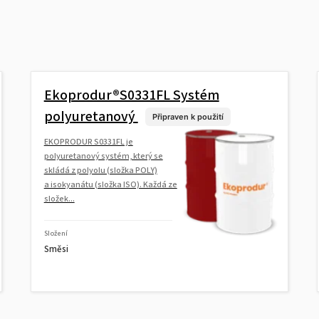
Ekoprodur®S0331FL Systém
polyuretanový
Připraven k použití
EKOPRODUR S0331FL je
polyuretanový systém, který se
skládá z polyolu (složka POLY)
a isokyanátu (složka ISO). Každá ze
složek...
Složení
Směsi