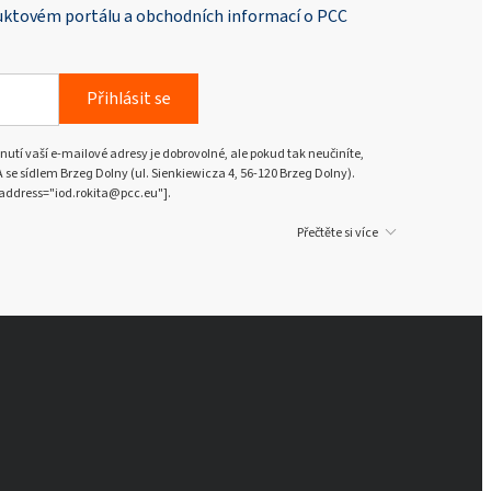
duktovém portálu a obchodních informací o PCC
Rokopol® M6000 (polyetherpolyol)
Přihlásit se
Rokopol® M6010 (polyetherpolyol)
nutí vaší e-mailové adresy je dobrovolné, ale pokud tak neučiníte,
e sídlem Brzeg Dolny (ul. Sienkiewicza 4, 56-120 Brzeg Dolny).
Rokopol® MH2000
address="iod.rokita@pcc.eu"].
(polyetherpolyol)
Přečtěte si více
Rokopol® MH2012
(polyetherpolyol)
Rokopol MS5215
Rokopol MS5220