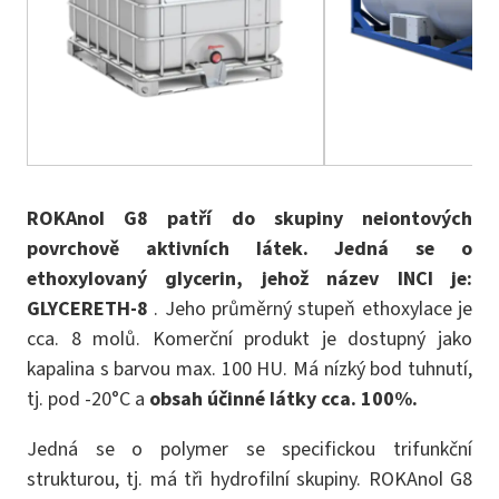
ROKAnol G8 patří do skupiny neiontových
povrchově aktivních látek. Jedná se o
ethoxylovaný glycerin, jehož název INCI je:
GLYCERETH-8
. Jeho průměrný stupeň ethoxylace je
cca. 8 molů. Komerční produkt je dostupný jako
kapalina s barvou max. 100 HU. Má nízký bod tuhnutí,
tj. pod -20°C a
obsah účinné látky cca. 100%.
Jedná se o polymer se specifickou trifunkční
strukturou, tj. má tři hydrofilní skupiny. ROKAnol G8