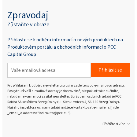
Zpravodaj
Zůstaňte v obraze
Přihlaste se k odběru informací o nových produktech na
Produktovém portálu a obchodních informací o PCC
Capital Group
Přihlásit se
Pro přihlášení k odběru newsletteru prosím zadejte svou e-mailovou adresu.
Poskytnutí vaší e-mailové adresy je dobrovolné, ale pokud tak neučiníte,
nebudeme vám moci zasílat newsletter. Správcem osobních údajů je PCC
Rokita SA se sídlem Brzeg Dolny (ul. Sienkiewicza 4, 56-120 Brzeg Dolny).
Našeho inspektora ochrany údajů můžete kontaktovat e-mailem: [hide
_email_a address="iod.rokita@pcc.eu"].
Přečtěte si více