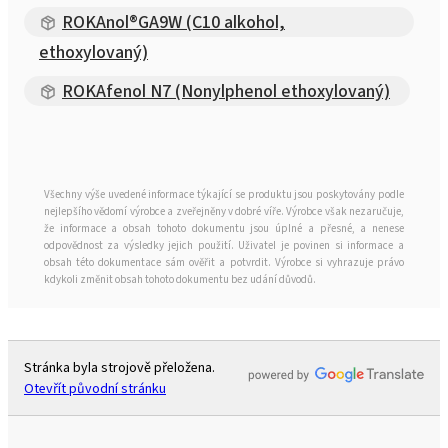
ROKAnol®GA9W (C10 alkohol,
ethoxylovaný)
ROKAfenol N7 (Nonylphenol ethoxylovaný)
Všechny výše uvedené informace týkající se produktu jsou poskytovány podle
nejlepšího vědomí výrobce a zveřejněny v dobré víře. Výrobce však nezaručuje,
že informace a obsah tohoto dokumentu jsou úplné a přesné, a nenese
odpovědnost za výsledky jejich použití. Uživatel je povinen si informace a
obsah této dokumentace sám ověřit a potvrdit. Výrobce si vyhrazuje právo
kdykoli změnit obsah tohoto dokumentu bez udání důvodů.
Stránka byla strojově přeložena.
Otevřít původní stránku