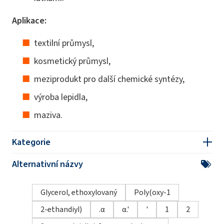
Aplikace:
textilní průmysl,
kosmetický průmysl,
meziprodukt pro další chemické syntézy,
výroba lepidla,
maziva.
Kategorie
Alternativní názvy
Glycerol, ethoxylovaný
Poly(oxy-1
2-ethandiyl)
.α
α.'
'
1
2