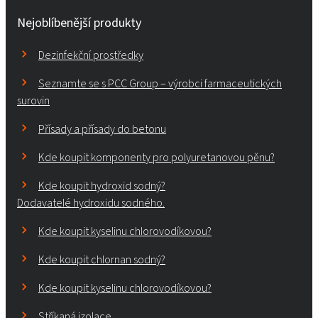
Nejoblíbenější produkty
Dezinfekční prostředky
Seznamte se s PCC Group – výrobci farmaceutických
surovin
Přísady a přísady do betonu
Kde koupit komponenty pro polyuretanovou pěnu?
Kde koupit hydroxid sodný?
Dodavatelé hydroxidu sodného.
Kde koupit kyselinu chlorovodíkovou?
Kde koupit chlornan sodný?
Kde koupit kyselinu chlorovodíkovou?
Stříkaná izolace