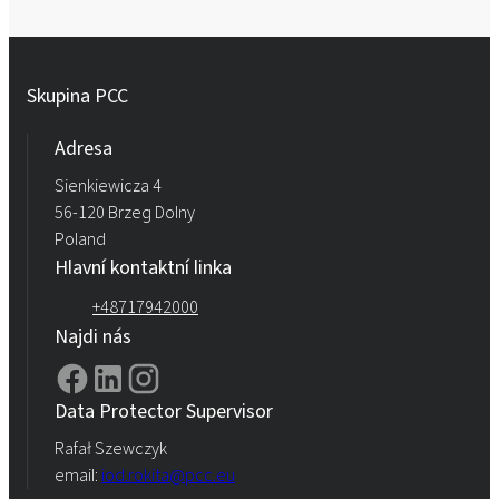
Skupina PCC
Adresa
Sienkiewicza 4
56-120 Brzeg Dolny
Poland
Hlavní kontaktní linka
+48717942000
Najdi nás
Data Protector Supervisor
Rafał Szewczyk
email:
iod.rokita@pcc.eu