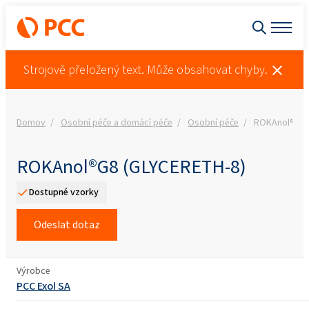
Strojově přeložený text. Může obsahovat chyby.
Domov
Osobní péče a domácí péče
Osobní péče
ROKAnol®G8 
ROKAnol®G8 (GLYCERETH-8)
Dostupné vzorky
Odeslat dotaz
Výrobce
PCC Exol SA