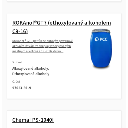
ROKAnol®GT7 (ethoxylovaný alkoholem
C9-16)
ROKAnol ® GT7 patří k neiontovým povrchově
aktivním látkám ze skupiny ethoxylovaných
mastných alkoholů s C9 - C16. délka...
Složení
Alkoxylované alkoholy,
Ethoxylované alkoholy
Č. CAS
97043-91-9
Chemal PS-1040I