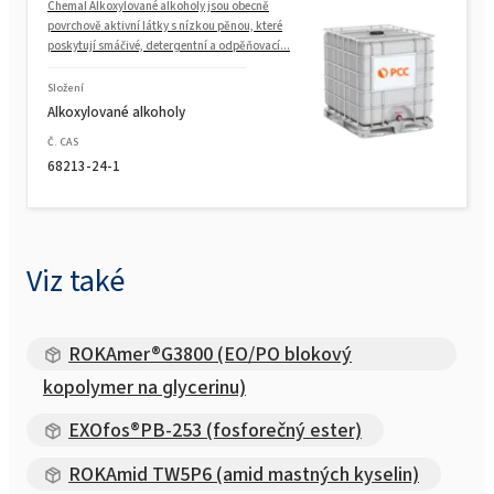
Chemal Alkoxylované alkoholy jsou obecně
povrchově aktivní látky s nízkou pěnou, které
poskytují smáčivé, detergentní a odpěňovací...
Složení
Alkoxylované alkoholy
Č. CAS
68213-24-1
Viz také
ROKAmer®G3800 (EO/PO blokový
kopolymer na glycerinu)
EXOfos®PB-253 (fosforečný ester)
ROKAmid TW5P6 (amid mastných kyselin)