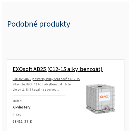
Podobné produkty
EXOsoft AB25 (C12-15 alkylbenzoát)
EXOsoft AB25 je ester kyseliny benzoové a C12-15
alkoholů; INCI: C12-15 alkylbenzoát . Je to
olejovitá, čirá kapalina s barvou...
Složení
Alkylestery
Č. CAS
68411-27-8