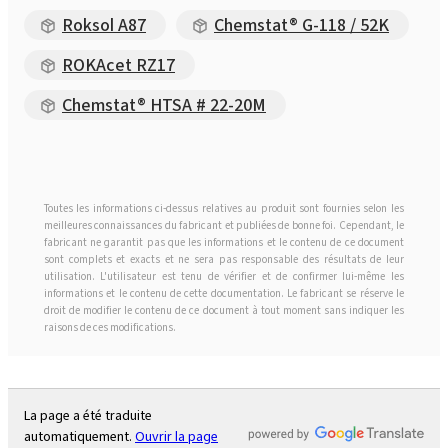
Roksol A87
Chemstat® G-118 / 52K
ROKAcet RZ17
Chemstat® HTSA # 22-20M
Toutes les informations ci-dessus relatives au produit sont fournies selon les
meilleures connaissances du fabricant et publiées de bonne foi. Cependant, le
fabricant ne garantit pas que les informations et le contenu de ce document
sont complets et exacts et ne sera pas responsable des résultats de leur
utilisation. L'utilisateur est tenu de vérifier et de confirmer lui-même les
informations et le contenu de cette documentation. Le fabricant se réserve le
droit de modifier le contenu de ce document à tout moment sans indiquer les
raisons de ces modifications.
La page a été traduite
automatiquement.
Ouvrir la page