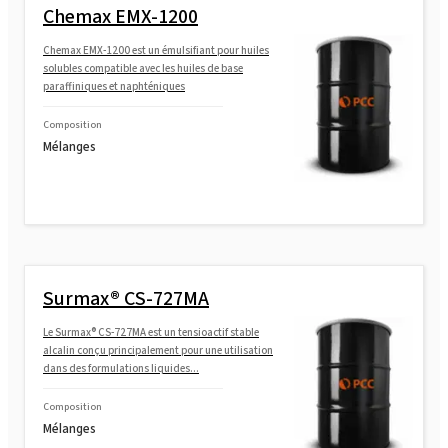
Chemax EMX-1200
Chemax EMX-1200 est un émulsifiant pour huiles
solubles compatible avec les huiles de base
paraffiniques et naphténiques
Composition
Mélanges
Surmax® CS-727MA
Le Surmax® CS-727MA est un tensioactif stable
alcalin conçu principalement pour une utilisation
dans des formulations liquides...
Composition
Mélanges