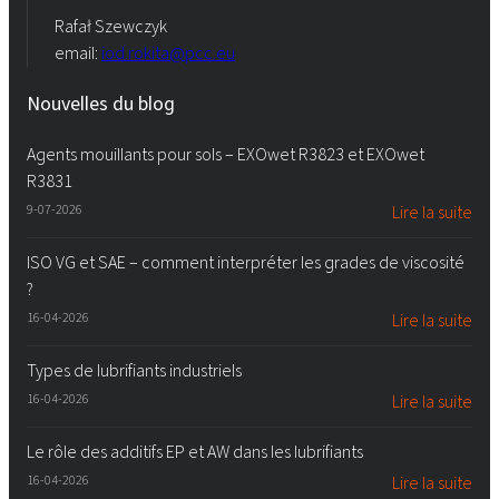
Rafał Szewczyk
email:
iod.rokita@pcc.eu
Nouvelles du blog
Agents mouillants pour sols – EXOwet R3823 et EXOwet
R3831
9-07-2026
Lire la suite
ISO VG et SAE – comment interpréter les grades de viscosité
?
16-04-2026
Lire la suite
Types de lubrifiants industriels
16-04-2026
Lire la suite
Le rôle des additifs EP et AW dans les lubrifiants
16-04-2026
Lire la suite