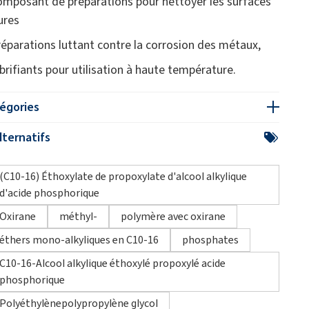
omposant de préparations pour nettoyer les surfaces
ures
réparations luttant contre la corrosion des métaux,
ubrifiants pour utilisation à haute température.
égories
ternatifs
(C10-16) Éthoxylate de propoxylate d'alcool alkylique
d'acide phosphorique
Oxirane
méthyl-
polymère avec oxirane
éthers mono-alkyliques en C10-16
phosphates
C10-16-Alcool alkylique éthoxylé propoxylé acide
phosphorique
Polyéthylènepolypropylène glycol