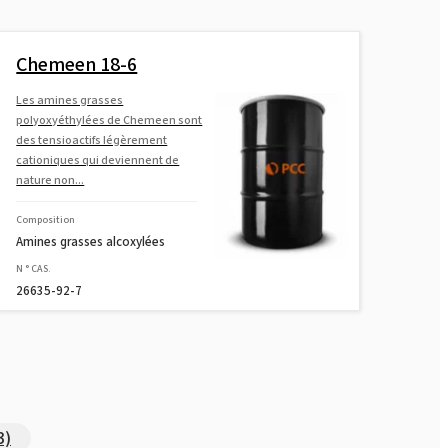
Chemeen 18-6
Les amines grasses
polyoxyéthylées de Chemeen sont
des tensioactifs légèrement
cationiques qui deviennent de
nature non...
Composition
Amines grasses alcoxylées
N ° CAS.
26635-92-7
3)