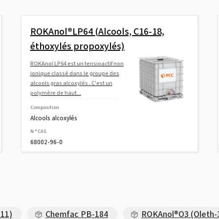
ROKAnol®LP64 (Alcools, C16-18,
éthoxylés propoxylés)
ROKAnol LP64 est un tensioactif non
ionique classé dans le groupe des
alcools gras alcoxylés . C'est un
polymère de haut...
Composition
Alcools alcoxylés
N ° CAS.
68002-96-0
11)
Chemfac PB-184
ROKAnol®O3 (Oleth-