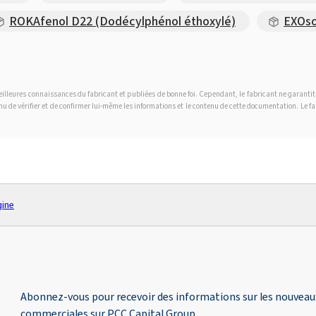
ROKAfenol D22 (Dodécylphénol éthoxylé)
EXOso
 meilleures connaissances du fabricant et publiées de bonne foi. Cependant, le fabricant ne garanti
tenu de vérifier et de confirmer lui-même les informations et le contenu de cette documentation. Le 
gine
Abonnez-vous pour recevoir des informations sur les nouveaux 
commerciales sur PCC Capital Group