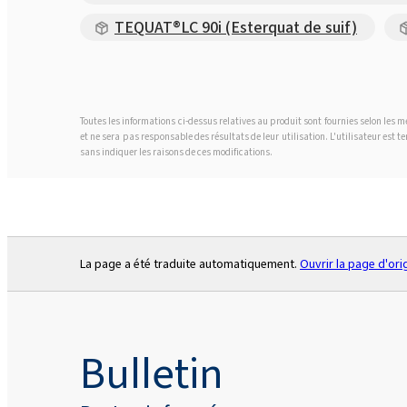
TEQUAT®LC 90i (Esterquat de suif)
Toutes les informations ci-dessus relatives au produit sont fournies selon les
et ne sera pas responsable des résultats de leur utilisation. L'utilisateur est 
sans indiquer les raisons de ces modifications.
La page a été traduite automatiquement.
Ouvrir la page d'ori
Bulletin