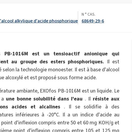
Engrais épandus
ate 80)
POLIkol 4000 COMPRIMÉS (PEG-90)
dures
s
Liquides de toilette
N ° CAS.
'alcool alkylique d'acide phosphorique
68649-29-6
bles
Isolation pipe-in-pipe
Isolation en mousse pulvérisée
Hypochlorite de sodium
ques et
Imperméabilisation
Confort et ergonomie
ricin PEG-40)
ROKAnol ID7 (Isodeceth-7)
tique
Flocons de soude caustique
l, C12-15, propoxylé
ROKAnol®LP3135 (éther de polyoxyalkylène
glycol)
ts pour
Hygiène intime
Parfums
Produits polyvalents
 PB-1016M est un tensioactif anionique qui
Panneaux sandwich
Plaques de plâtre et ad
Huile de ricin PEG-11
C9-11 PARETH-8
gypse
um
Trichlorosilane
ient au groupe des esters phosphoriques.
Il est
Scellants
Additifs
é selon la technologie monoester. Il est à base d'alcool
Oleate de sorbitane
que alcoxylé et est proposé sous forme acide.
PEG-12
Soins de la peau
Soins capillaires
rature ambiante, EXOfos PB-1016M est un liquide. Le
n
Tubes pré-isolés
additifs pour asphalte
vage
ue
t a
une bonne solubilité dans l'eau
. Il
résiste aux
ions acides et alcalines
. Il se solidifie à des
tures inférieures à -20°C. Il a un indice d'acide au
Soins pour hommes
 point d'inflexion compris entre 50 et 60 mg KOH/g et
ième point d'inflexion compris entre 105 et 125 mg