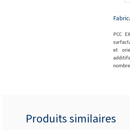
Fabric
PCC EX
surfact
et orie
additif
nombreu
Produits similaires