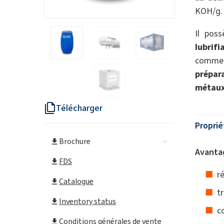
KOH/g.
Il pos
lubrifi
com
prépar
métau
Télécharger
Proprié
Brochure
Avantag
FDS
r
Catalogue
t
Inventory status
c
Conditions générales de vente