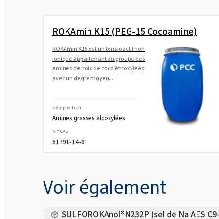
ROKAmin K15 (PEG-15 Cocoamine)
ROKAmin K15 est un tensioactif non
ionique appartenant au groupe des
amines de noix de coco éthoxylées
avec un degré moyen...
Composition
Amines grasses alcoxylées
N ° CAS.
61791-14-8
Voir également
SULFOROKAnol®N232P (sel de Na AES C9-