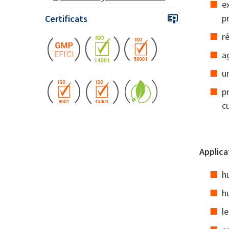
e
p
Certificats
r
a
u
p
cu
Applica
h
h
l