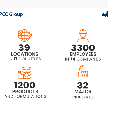
phosphorique)
PCC Group
EXOfos®PB-184 (Ester
phosphorique)
EXOfos®PB-139 (Ester
phosphorique)
EXOfos®PB-133 (phosphate d'éther
tridécylique)
EXOfos®PB-253 (Ester
Phosphorique)
EXOfos®PB-264 (Ester
phosphorique)
EXOfos-103LP