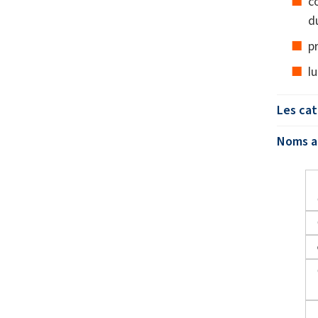
c
d
p
l
Les cat
Noms al