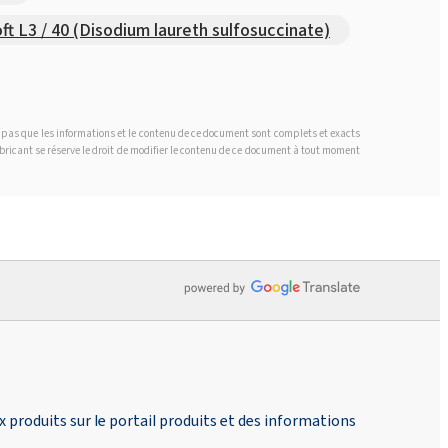
ft L3 / 40 (Disodium laureth sulfosuccinate)
t pas que les informations et le contenu de ce document sont complets et exacts
fabricant se réserve le droit de modifier le contenu de ce document à tout moment
produits sur le portail produits et des informations