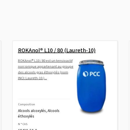
ROKAnol® L10 / 80 (Laureth-10)
ROKAnol® L10 / 80 est un tensioactif
non ionique appartenant au groupe
des alcools gras éthoxylés (nom
INCI: Laureth-10.)...
Composition
Alcools alcoxylés, Alcools
éthoxylés
N ° CAS.