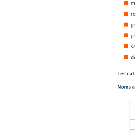
m
r
p
p
s
d
Les cat
Noms al