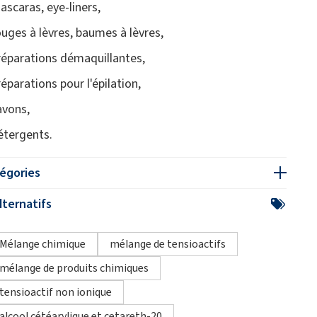
ascaras, eye-liners,
ouges à lèvres, baumes à lèvres,
réparations démaquillantes,
réparations pour l'épilation,
avons,
étergents.
égories
ternatifs
Mélange chimique
mélange de tensioactifs
mélange de produits chimiques
tensioactif non ionique
alcool cétéarylique et cetareth-20