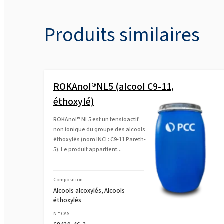
Produits similaires
ROKAnol®NL5 (alcool C9-11,
éthoxylé)
ROKAnol® NL5 est un tensioactif
non ionique du groupe des alcools
éthoxylés (nom INCI : C9-11 Pareth-
5). Le produit appartient...
Composition
Alcools alcoxylés, Alcools
éthoxylés
N ° CAS.