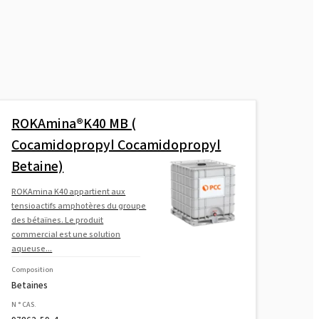
ROKAmina®K40 MB (
Cocamidopropyl Cocamidopropyl
Betaine)
ROKAmina K40 appartient aux
tensioactifs amphotères du groupe
des bétaïnes. Le produit
commercial est une solution
aqueuse...
Composition
Betaines
N ° CAS.