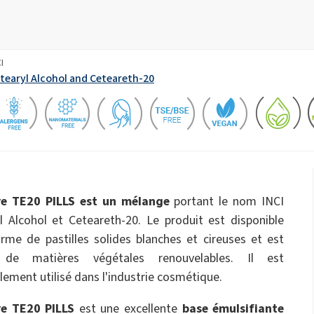
Engrais épandus
ate 80)
POLIkol 4000 COMPRIMÉS (PEG-90)
dures
s
Liquides de toilette
bles
Isolation en mousse pulvérisée
Isolation pipe-in-pipe
Hypochlorite de sodium
I
ques et
Imperméabilisation
Confort et ergonomie
tearyl Alcohol and Ceteareth-20
ricin PEG-40)
ROKAnol ID7 (Isodeceth-7)
tique
Flocons de soude caustique
l, C12-15, propoxylé
ROKAnol®LP3135 (éther de polyoxyalkylène
glycol)
ts pour
Hygiène intime
Parfums
Produits polyvalents
Panneaux sandwich
Plaques de plâtre et ad
Huile de ricin PEG-11
C9-11 PARETH-8
gypse
um
Trichlorosilane
Additifs
Scellants
Oleate de sorbitane
PEG-12
e TE20 PILLS
est un mélange
portant le nom INCI
Soins capillaires
Soins de la peau
l Alcohol et Ceteareth-20. Le produit est disponible
n
Tubes pré-isolés
additifs pour asphalte
vage
ue
rme de pastilles solides blanches et cireuses et est
 de matières végétales renouvelables. Il est
alement utilisé dans l'industrie cosmétique.
Soins pour hommes
e TE20 PILLS
est une excellente
base émulsifiante