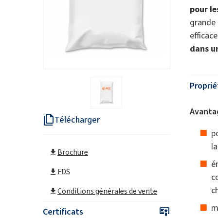
pour le
grande s
effica
dans u
Proprié
Avantag
Télécharger
p
l
Brochure
é
FDS
c
c
Conditions générales de vente
m
Certificats