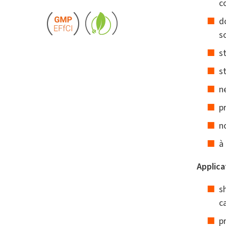
c
d
s
s
s
n
p
n
à
Applica
s
ca
p