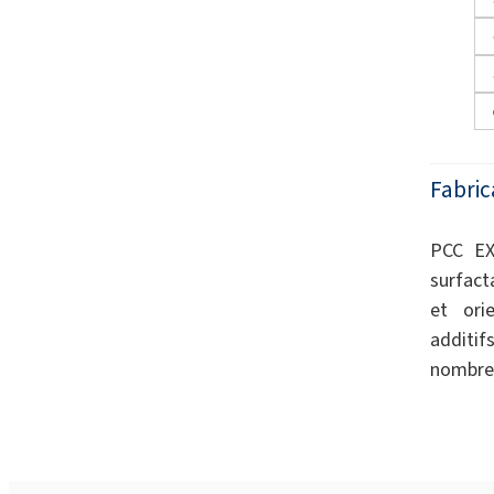
Fabric
PCC EX
surfact
et orie
additif
nombreu