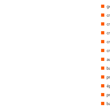
ge
c
c
c
c
c
a
b
p
é
p
b