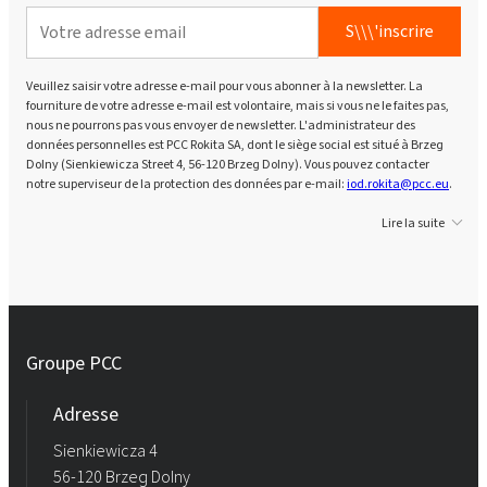
S\\\'inscrire
Veuillez saisir votre adresse e-mail pour vous abonner à la newsletter. La
fourniture de votre adresse e-mail est volontaire, mais si vous ne le faites pas,
nous ne pourrons pas vous envoyer de newsletter. L'administrateur des
données personnelles est PCC Rokita SA, dont le siège social est situé à Brzeg
Dolny (Sienkiewicza Street 4, 56-120 Brzeg Dolny). Vous pouvez contacter
notre superviseur de la protection des données par e-mail:
iod.rokita@pcc.eu
.
Lire la suite
Groupe PCC
Adresse
Sienkiewicza 4
56-120 Brzeg Dolny