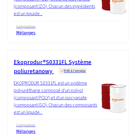
(composant IZO). Chacun des ingrédients
est un liquide...
Composition
Mélanges
Ekoprodur®S0331FL Système
poliuretanowy
Prêt à l'emploi
EKOPRODUR S0331FL est un système
polyuréthane composé d'un polyol
(composant POLY) et d'un isocyanate
(composant ISO). Chacun des composants
est un liquide...
Composition
Mélanges