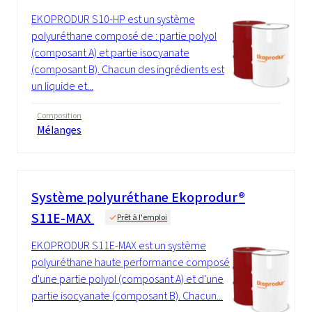
EKOPRODUR S10-HP est un système
polyuréthane composé de : partie polyol
(composant A) et partie isocyanate
(composant B). Chacun des ingrédients est
un liquide et...
Composition
Mélanges
Système polyuréthane Ekoprodur®
S11E-MAX
Prêt à l'emploi
EKOPRODUR S11E-MAX est un système
polyuréthane haute performance composé
d'une partie polyol (composant A) et d'une
partie isocyanate (composant B). Chacun...