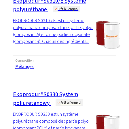
Ekoprodur®S0310/E Système
polyuréthane
Prêt à l'emploi
EKOPRODUR S0310 / E est un système
polyuréthane composé d'une partie polyol
(composant A) et d'une partie isocyanate
(composant B). Chacun des ingrédients...
Composition
Mélanges
Ekoprodur®S0330 System
poliuretanowy
Prêt à l'emploi
EKOPRODUR S0330 est un système
polyuréthane composé de : partie polyol
(composant POLY) et partie isocyanate