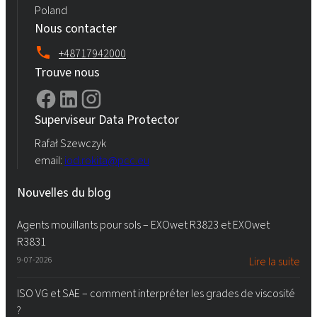
Poland
Nous contacter
+48717942000
Trouve nous
Superviseur Data Protector
Rafał Szewczyk
email:
iod.rokita@pcc.eu
Nouvelles du blog
Agents mouillants pour sols – EXOwet R3823 et EXOwet
R3831
9-07-2026
Lire la suite
ISO VG et SAE – comment interpréter les grades de viscosité
?