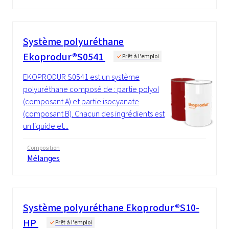
Système polyuréthane
Ekoprodur®S0541
Prêt à l'emploi
EKOPRODUR S0541 est un système
polyuréthane composé de : partie polyol
(composant A) et partie isocyanate
(composant B). Chacun des ingrédients est
un liquide et...
Composition
Mélanges
Système polyuréthane Ekoprodur®S10-
HP
Prêt à l'emploi