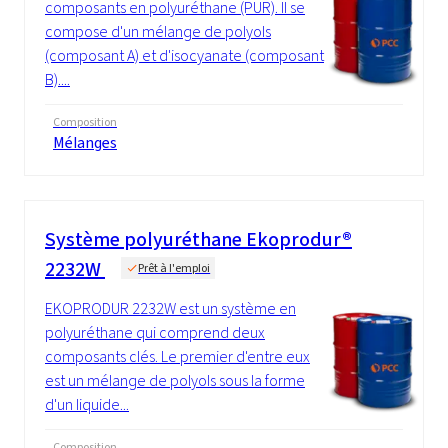
composants en polyuréthane (PUR). Il se
compose d'un mélange de polyols
(composant A) et d'isocyanate (composant
B)....
Composition
Mélanges
Système polyuréthane Ekoprodur®
2232W
Prêt à l'emploi
EKOPRODUR 2232W est un système en
polyuréthane qui comprend deux
composants clés. Le premier d'entre eux
est un mélange de polyols sous la forme
d'un liquide...
Composition