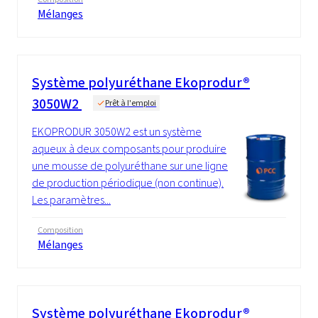
Mélanges
Système polyuréthane Ekoprodur®
3050W2
Prêt à l'emploi
EKOPRODUR 3050W2 est un système
aqueux à deux composants pour produire
une mousse de polyuréthane sur une ligne
de production périodique (non continue).
Les paramètres...
Composition
Mélanges
Système polyuréthane Ekoprodur®