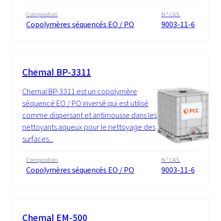
Composition
N ° CAS.
Copolymères séquencés EO / PO
9003-11-6
Chemal BP-3311
Chemal BP-3311 est un copolymère
séquencé EO / PO inversé qui est utilisé
comme dispersant et antimousse dans les
nettoyants aqueux pour le nettoyage des
surfaces...
Composition
N ° CAS.
Copolymères séquencés EO / PO
9003-11-6
Chemal EM-500