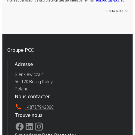
notre superviseur de la protection des données par e-mail:
iod.rokita@pcc.eu
.
Lire la suite
Groupe PCC
Adresse
Sienkiewicza 4
56-120 Brzeg Dolny
Poland
Nous contacter
+48717942000
Trouve nous