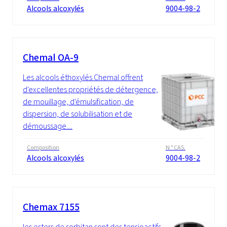
Alcools alcoxylés
9004-98-2
Chemal OA-9
Les alcools éthoxylés Chemal offrent
d'excellentes propriétés de détergence,
de mouillage, d'émulsification, de
dispersion, de solubilisation et de
démoussage....
Composition
N ° CAS.
Alcools alcoxylés
9004-98-2
Chemax 7155
les esters de sorbitan sont des tensioactifs