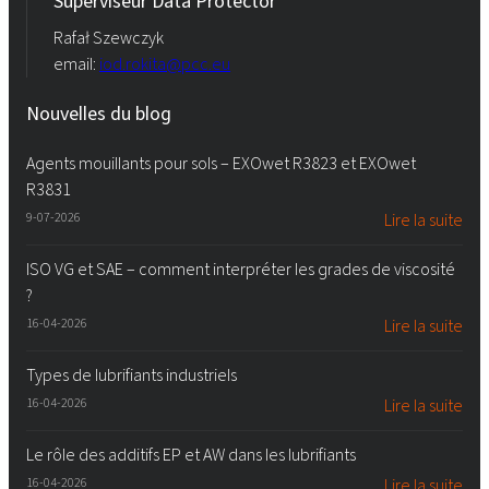
Superviseur Data Protector
Rafał Szewczyk
email:
iod.rokita@pcc.eu
Nouvelles du blog
Agents mouillants pour sols – EXOwet R3823 et EXOwet
R3831
9-07-2026
Lire la suite
ISO VG et SAE – comment interpréter les grades de viscosité
?
16-04-2026
Lire la suite
Types de lubrifiants industriels
16-04-2026
Lire la suite
Le rôle des additifs EP et AW dans les lubrifiants
16-04-2026
Lire la suite