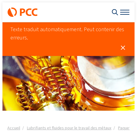
Texte traduit automatiquement. Peut contenir des
erreurs.
Accueil
Lubrifiants et fluides pour le travail des métaux
Paquets d'