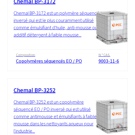
Chemal BP-3172
Chemal BP-3172 est un polymère séquencé
inversé qui est le plus couramment utilisé
comme émulsifiant d'huile, anti-mousse ou
additif détergent à faible mousse...
Composition
N ° CAS.
Copolymères séquencés EO / PO
9003-11-6
Chemal BP-3252
Chemal BP-3252 est un copolymère
séquencé EO / PO inversé qui est utilisé
comme antimousse et émulsifiants à faible
mousse dans les nettoyants aqueux pour
l'industrie...