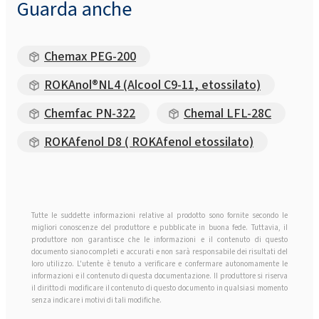
Guarda anche
Chemax PEG-200
ROKAnol®NL4 (Alcool C9-11, etossilato)
Chemfac PN-322
Chemal LFL-28C
ROKAfenol D8 ( ROKAfenol etossilato)
Tutte le suddette informazioni relative al prodotto sono fornite secondo le
migliori conoscenze del produttore e pubblicate in buona fede. Tuttavia, il
produttore non garantisce che le informazioni e il contenuto di questo
documento siano completi e accurati e non sarà responsabile dei risultati del
loro utilizzo. L'utente è tenuto a verificare e confermare autonomamente le
informazioni e il contenuto di questa documentazione. Il produttore si riserva
il diritto di modificare il contenuto di questo documento in qualsiasi momento
senza indicare i motivi di tali modifiche.