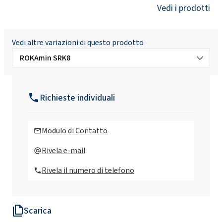
Vedi i prodotti
Vedi altre variazioni di questo prodotto
ROKAmin SRK8
ROKAmin SR11 (C16-18 alchilammina)
Richieste individuali
ROKAmin SR15 (C16-18 alchilammina)
Modulo di Contatto
ROKAmin SR22 (C16-18 alchilammina)
Rivela e-mail
Rivela il numero di telefono
ROKAmin SR5 (C16-18 alchilammina)
Scarica
ROKAmin SR8 (ammina alchilica C16-18)