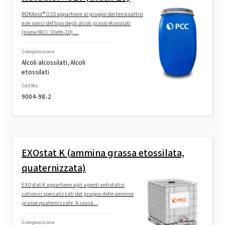
ROKAnol® O20 appartiene al gruppo dei tensioattivi
non ionici del tipo degli alcoli grassi etossilati
(nome INCI: Oleth-20)....
Composizione
Alcoli alcossilati, Alcoli
etossilati
CAS No.
9004-98-2
EXOstat K (ammina grassa etossilata,
quaternizzata)
EXOstat K appartiene agli agenti antistatici
cationici specializzati del gruppo delle ammine
grasse quaternizzate. A causa...
Composizione