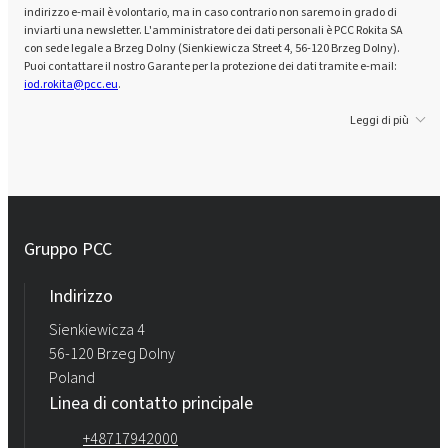
indirizzo e-mail è volontario, ma in caso contrario non saremo in grado di
inviarti una newsletter. L'amministratore dei dati personali è PCC Rokita SA
con sede legale a Brzeg Dolny (Sienkiewicza Street 4, 56-120 Brzeg Dolny).
Puoi contattare il nostro Garante per la protezione dei dati tramite e-mail:
iod.rokita@pcc.eu
.
Leggi di più
Gruppo PCC
Indirizzo
Sienkiewicza 4
56-120 Brzeg Dolny
Poland
Linea di contatto principale
+48717942000