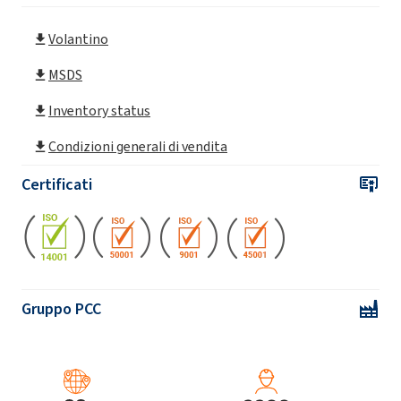
Volantino
ROKAmin SR8P4 (ammina alchilica C16-18)
MSDS
ROKAmin SR8 CONCENTRATO (C16-18
Inventory status
alchilammina)
Condizioni generali di vendita
ROKAmin SRK8P4 (Ammina grassa)
Certificati
Gruppo PCC