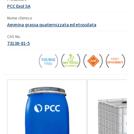
PCC Exol SA
Nome chimico
Ammina grassa quaternizzata ed etossilata
CAS No.
73138-81-5