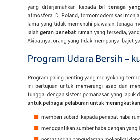
yang diterjemahkan kepada
bil tenaga yan
atmosfera. Di Poland, termomodernisasi menja
lama yang tidak memenuhi piawaian tenaga mod
ialah
geran penebat rumah
yang tersedia, yan
Akibatnya, orang yang tidak mempunyai bajet 
Program Udara Bersih – k
Program paling penting yang menyokong termo
ini bertujuan untuk memerangi asap dan me
tunggal dengan sistem pemanasan yang lapuk d
untuk pelbagai pelaburan untuk meningkatka
memberi subsidi kepada penebat haba ru
menggantikan sumber haba dengan yang le
pemasangan pengudaraan mekanikal denga