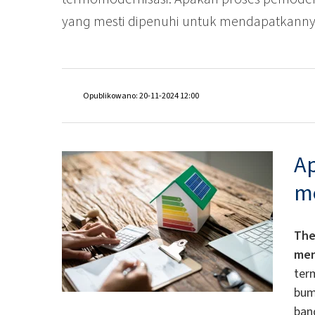
yang mesti dipenuhi untuk mendapatkannya
Opublikowano: 20-11-2024 12:00
A
me
The
men
ter
bum
ban