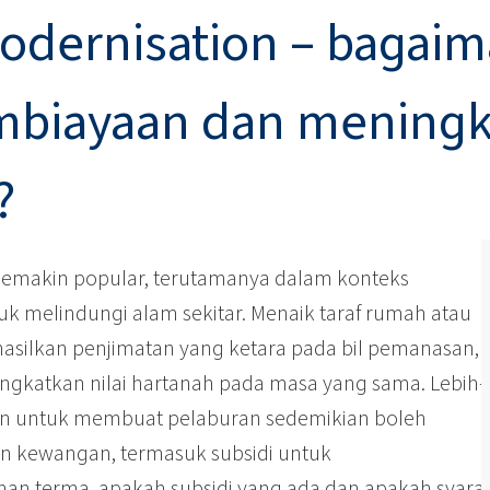
Kayu
dernisation – bagaim
Cecair tandas
Biostimulan
Natrium hipoklorit
Papan penebat
Pelekat pembinaan
uk Panel
Pelekat sejagat
Pelekat tetulang jisim 
biayaan dan meningk
inyak Jarak)
ROKAnol ID7 (Isodeceth-7)
Serpihan soda kaustik
ol, C12-15,
ROKAnol®LP3135 (Polyoxyalkylene glycol
asi)
eter)
Kosmetik Pembersih Badan
Minyak wangi
?
Produk pelbagai guna
PEG-11 Minyak Kastor
C9-11 PARETH-8
Trichlorosilane
ip
Penebat wayar & kabel
Penggerudian dan te
Poliurea
Bahan tambahan
Sorbitan Oleate
emakin popular, terutamanya dalam konteks
ayangan
Penjagaan Kulit
Penjagaan Lelaki
k melindungi alam sekitar. Menaik taraf rumah atau
PEG-12
silkan penjimatan yang ketara pada bil pemanasan,
Sistem penebat PU
Sistem semburan ter
akustik
gkatkan nilai hartanah pada masa yang sama. Lebih-
an untuk membuat pelaburan sedemikian boleh
Penjagaan Rambut
n kewangan, termasuk subsidi untuk
n terma, apakah subsidi yang ada dan apakah syara