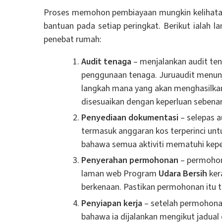
Proses memohon pembiayaan mungkin kelihatan 
bantuan pada setiap peringkat. Berikut ialah 
penebat rumah:
Audit tenaga
– menjalankan audit te
penggunaan tenaga. Juruaudit menunj
langkah mana yang akan menghasilkan 
disesuaikan dengan keperluan sebena
Penyediaan dokumentasi
– selepas a
termasuk anggaran kos terperinci unt
bahawa semua aktiviti mematuhi kepe
Penyerahan permohonan
– permohon
laman web Program
Udara Bersih
ker
berkenaan. Pastikan permohonan itu 
Penyiapan kerja
– setelah permohonan 
bahawa ia dijalankan mengikut jadual