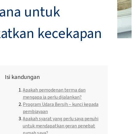
ana untuk
Cecair pencuci pinggan dan losyen
Asid hidroklorik
Penambat kimia
batu
Pelekat untuk Permukaan
atkan kecekapan
Sukan dan Rekreasi
ROKAmer 2000
Asid monochloroacetic
ROSULfan®E (Natrium 2-etilheksil sulfat)
Penjagaan Bayi
Produk pencuci pinggan mangkuk
PEG-40 Minyak Kastor
ROKAnol®GA8 (alkohol C10, etoksilasi)
Tetraethoxysilane
rowong
Penutup paip
Coco-betaine
Isi kandungan
Penjagaan Muka
Deceth-5
Apakah pemodenan terma dan
mengapa ia perlu dijalankan?
ma &
Program Udara Bersih – kunci kepada
pembiayaan
Apakah syarat yang perlu saya penuhi
untuk mendapatkan geran penebat
t
rumah saya?