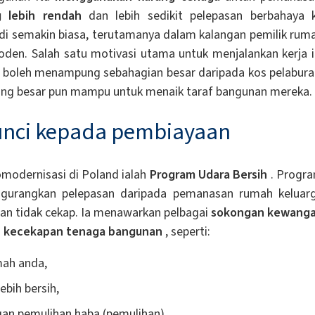
g lebih rendah
dan lebih sedikit pelepasan berbahaya 
di semakin biasa, terutamanya dalam kalangan pemilik rum
en. Salah satu motivasi utama untuk menjalankan kerja i
g boleh menampung sebahagian besar daripada kos pelabura
yang besar pun mampu untuk menaik taraf bangunan mereka.
unci kepada pembiayaan
modernisasi di Poland ialah
Program Udara Bersih
. Progr
ngurangkan pelepasan daripada pemanasan rumah keluar
an tidak cekap. Ia menawarkan pelbagai
sokongan kewang
n kecekapan tenaga bangunan
, seperti:
mah anda,
bih bersih,
n pemulihan haba (pemulihan),