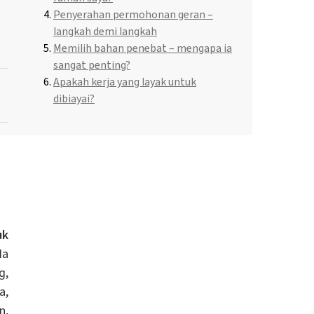
Penyerahan permohonan geran –
langkah demi langkah
Memilih bahan penebat – mengapa ia
sangat penting?
Apakah kerja yang layak untuk
dibiayai?
uk
a
g,
a,
n,