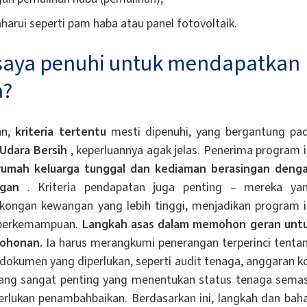
rui seperti pam haba atau panel fotovoltaik.
 saya penuhi untuk mendapatkan
a?
an,
kriteria tertentu
mesti dipenuhi, yang bergantung pa
Udara Bersih
, keperluannya agak jelas. Penerima program i
 rumah keluarga tunggal dan kediaman berasingan deng
ngan
. Kriteria pendapatan juga penting – mereka ya
ongan kewangan yang lebih tinggi, menjadikan program i
g berkemampuan.
Langkah asas dalam memohon geran unt
ohonan.
Ia harus merangkumi penerangan terperinci tenta
okumen yang diperlukan, seperti audit tenaga, anggaran k
 yang sangat penting yang menentukan status tenaga sema
ukan penambahbaikan. Berdasarkan ini, langkah dan bah