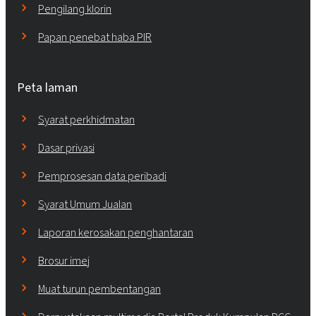
Pengilang klorin
Papan penebat haba PIR
Peta laman
Syarat perkhidmatan
Dasar privasi
Pemprosesan data peribadi
Syarat Umum Jualan
Laporan kerosakan penghantaran
Brosur imej
Muat turun pembentangan