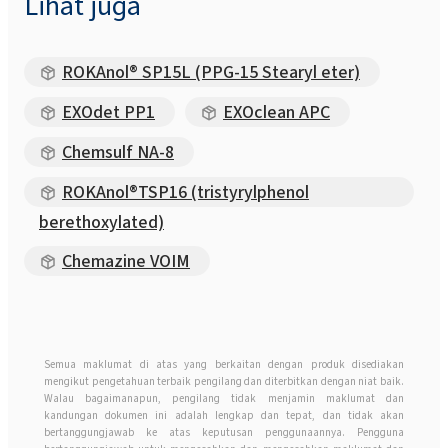
Lihat juga
ROKAnol® SP15L (PPG-15 Stearyl eter)
EXOdet PP1
EXOclean APC
Chemsulf NA-8
ROKAnol®TSP16 (tristyrylphenol
berethoxylated)
Chemazine VOIM
Semua maklumat di atas yang berkaitan dengan produk disediakan
mengikut pengetahuan terbaik pengilang dan diterbitkan dengan niat baik.
Walau bagaimanapun, pengilang tidak menjamin maklumat dan
kandungan dokumen ini adalah lengkap dan tepat, dan tidak akan
bertanggungjawab ke atas keputusan penggunaannya. Pengguna