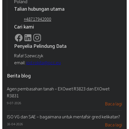
Poland
Talian hubungan utama
+48717942000
Cari kami
Penyelia Pelindung Data
Rafał Szewczyk
email:
iod.rokita@pcc.eu
Berita blog
Agen pembasahan tanah – EXOwet R3823 dan EXOwet
R3831
9-07-2026
Baca lagi
ISO VG dan SAE – bagaimana untuk mentafsir gred kelikatan?
16-04-2026
Baca lagi