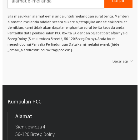
daftar
Sila masukkan alamat e-mel anda untuk melanggan surat berita. Memberi
alamat e-mel anda adalah secara sukarela, tetapi jika anda tidak berbuat
demikian, kami tidak akan dapat menghantar surat berita kepada anda.
Pentadbir data peribadi ialah PCC Rokita SA dengan pejabat berdaftarnya di
Brzeg Dolny (Sienkiewicza Street 4, 56-120 Brzeg Dolny). Anda boleh
menghubungi Penyelia Perlindungan Data kami melalui e-mel: [hide
_email_a address="iod.rokita@pcc.eu"].
Baca lagi
Kumpulan PCC
Alamat
Sienkiewicza 4
56-120 Brzeg Dolny