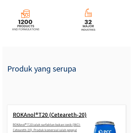
Produk yang serupa
ROKAnol®T20 (Ceteareth-20)
ROKAnol® T20 ialah surfaktan bukan ionik (INCI:
Ceteareth-20). Produk komersial ialah pepejal