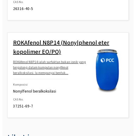
CAS No.
26316-40-5
ROKAfenol N8P14 (Nonylphenol eter
kopolimer EO/PO)
ROKAfenol N8P14 ialah surfaktan bukan ionik yang
tergolong dalam kumpulan nonylfenol
beralkoksilasi. Ia mempunyai bentuk...
Komposisi
Nonylfenol beralkoksilasi
CAS No.
37251-69-7