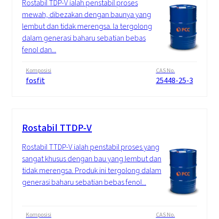
Rostabil TDP-V ialah penstabil proses
mewah, dibezakan dengan baunya yang
lembut dan tidak merengsa. Ia tergolong
dalam generasi baharu sebatian bebas
fenol dan...
Komposisi
CAS No.
fosfit
25448-25-3
Rostabil TTDP-V
Rostabil TTDP-V ialah penstabil proses yang
sangat khusus dengan bau yang lembut dan
tidak merengsa. Produk ini tergolong dalam
generasi baharu sebatian bebas fenol...
Komposisi
CAS No.