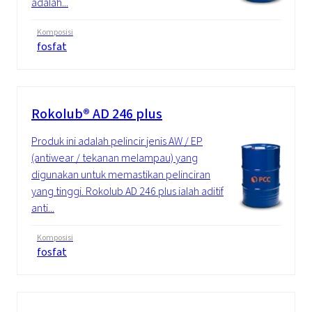
adalah...
Komposisi
fosfat
Rokolub® AD 246 plus
Produk ini adalah pelincir jenis AW / EP
(antiwear / tekanan melampau) yang
digunakan untuk memastikan pelinciran
yang tinggi. Rokolub AD 246 plus ialah aditif
anti...
Komposisi
fosfat