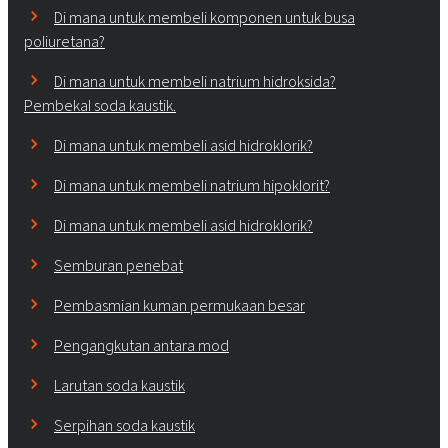
Di mana untuk membeli komponen untuk busa
poliuretana?
Di mana untuk membeli natrium hidroksida?
Pembekal soda kaustik.
Di mana untuk membeli asid hidroklorik?
Di mana untuk membeli natrium hipoklorit?
Di mana untuk membeli asid hidroklorik?
Semburan penebat
Pembasmian kuman permukaan besar
Pengangkutan antara mod
Larutan soda kaustik
Serpihan soda kaustik