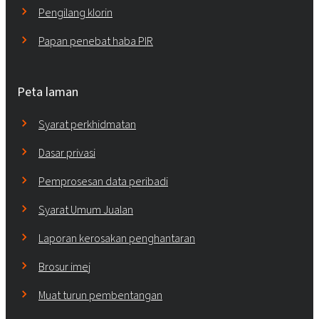
Pengilang klorin
Papan penebat haba PIR
Peta laman
Syarat perkhidmatan
Dasar privasi
Pemprosesan data peribadi
Syarat Umum Jualan
Laporan kerosakan penghantaran
Brosur imej
Muat turun pembentangan