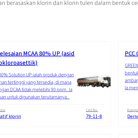
an berasaskan klorin dan klorin tulen dalam bentuk cec
elesaian MCAA 80% UP (asid
PCC 
kloroasettik)
GREENL
bentuk
0% Solution UP ialah produk dengan
ambar, 
nan tertinggi yang tersedia, di mana
Ia mer
gan DCAA tidak melebihi 90 ppm . Ia
uan untuk digunakan terutamanya...
isi
CAS No.
Kompos
atif klorin
79-11-8
Deriv