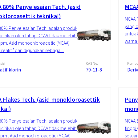
 80% Penyelesaian Tech. (asid
MCAA
kloroasettik teknikal)
MCAA F
yang d
0% Penyelesaian Tech. adalah produk
untuk 
icirikan oleh tahap DCAA tidak melebihi
warna (
pm. Asid monochloroacetic (MCAA)
 reaktif dan digunakan sebagai...
isi
CAS No.
Kompos
atif klorin
79-11-8
Deriv
 Flakes Tech. (asid monokloroasettik
Peny
ikal)
mono
0% Penyelesaian Tech. adalah produk
MCAA 8
icirikan oleh tahap DCAA tidak melebihi
tinggi
pm . Asid monochloroacetic (MCAA)
sesuai