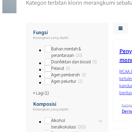
Kategori terbitan klorin merangkumi sebati
Fungsi
Kosongkan yang dipilih
Bahan mentah &
Peny
perantaraan
20
mono
Disinfektan dan biosid
5
Pelarut
5
MCAA 8
Agen pembersih
3
ketule
Agen peluntur
2
kandun
bertuj
+ Lagi (
1
)
Komposisi
Kompos
Kosongkan yang dipilih
Deriv
Alkohol
beralkoksilasi
303