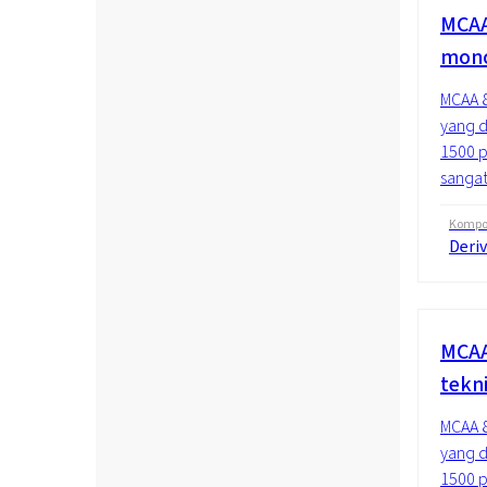
MCAA
mono
MCAA 8
yang d
1500 p
sangat
Kompos
Deriv
MCAA
tekn
MCAA 8
yang d
1500 p