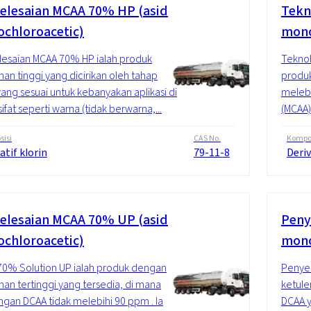
elesaian MCAA 70% HP (asid
Tekn
chloroacetic)
mono
esaian MCAA 70% HP ialah produk
Teknol
nan tinggi yang dicirikan oleh tahap
produk
ang sesuai untuk kebanyakan aplikasi di
melebi
ifat seperti warna (tidak berwarna,...
(MCAA)
isi
CAS No.
Kompos
atif klorin
79-11-8
Deriv
elesaian MCAA 70% UP (asid
Peny
chloroacetic)
mono
0% Solution UP ialah produk dengan
Penyel
nan tertinggi yang tersedia, di mana
ketule
gan DCAA tidak melebihi 90 ppm . Ia
DCAA y