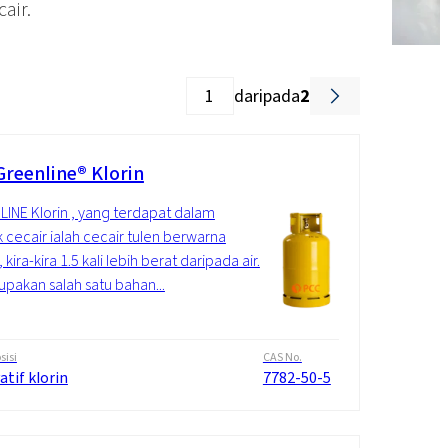
air.
daripada
2
Greenline® Klorin
INE Klorin , yang terdapat dalam
 cecair ialah cecair tulen berwarna
kira-kira 1.5 kali lebih berat daripada air.
upakan salah satu bahan...
isi
CAS No.
atif klorin
7782-50-5