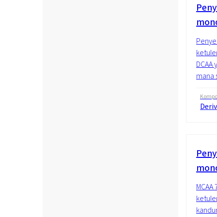
Peny
mono
Penyel
ketule
DCAA y
mana s
Kompos
Deriv
Peny
mono
MCAA 7
ketule
kandun