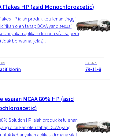
 Flakes HP (asid Monochloroacetic)
lakes HP ialah produk ketulenan tinggi
icirikan oleh tahap DCAA yang sesuai
kebanyakan aplikasi di mana sifat seperti
tidak berwarna, jelas)...
isi
CAS No.
atif klorin
79-11-8
elesaian MCAA 80% HP (asid
chloroacetic)
0% Solution HP ialah produk ketulenan
 yang dicirikan oleh tahap DCAA yang
 untuk kebanyakan aplikasi di mana sifat