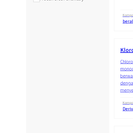
Kompos
beral
Klor
Chloro
monoch
berwar
denga
menyen
Kompos
Deriv