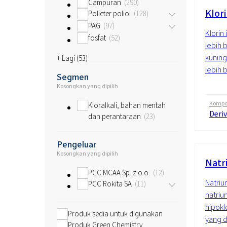
Campuran
290
Klor
Polieter poliol
128
PAG
97
Klorin 
fosfat
52
lebih 
kuning 
+ Lagi (
53
)
lebih 
Segmen
Kosongkan yang dipilih
Kompos
Kloralkali, bahan mentah
Deriv
dan perantaraan
23
Pengeluar
Kosongkan yang dipilih
Natr
PCC MCAA Sp. z o.o.
12
Natriu
PCC Rokita SA
11
natriu
hipokl
Produk sedia untuk digunakan
yang d
Produk Green Chemistry