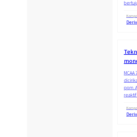
bertuj
Kompos
Deriv
Tekn
mono
MCAA 7
diciri
ppm. A
reakti
Kompos
Deriv