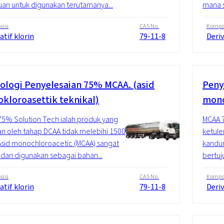
uan untuk digunakan terutamanya...
mana s
isi
CAS No.
Kompos
atif klorin
79-11-8
Deriv
ologi Penyelesaian 75% MCAA. (asid
Peny
kloroasettik teknikal)
mono
5% Solution Tech ialah produk yang
MCAA 7
kan oleh tahap DCAA tidak melebihi 1500
ketule
sid monochloroacetic (MCAA) sangat
kandun
f dan digunakan sebagai bahan...
bertuj
isi
CAS No.
Kompos
atif klorin
79-11-8
Deriv