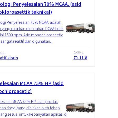
ologi Penyelesaian 70% MCAA. (asid
kloroasettik teknikal)
ogi Penyelesaian 70% MCAA. adalah
 yang dicirikan oleh tahap DCAA tidak
hi 1500 ppm. Asid monochloroacetic
 sangat reaktif dan digunakan...
isi
CAS No.
atif klorin
79-11-8
elesaian MCAA 75% HP (asid
chloroacetic)
esaian MCAA 75% HP ialah produk
nan tinggi yang dicirikan oleh tahap
ang sesuai untuk kebanyakan aplikasi di