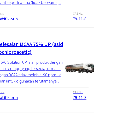
ifat seperti warna (tidak berwarna,...
isi
CAS No.
atif klorin
79-11-8
elesaian MCAA 75% UP (asid
chloroacetic)
5% Solution UP ialah produk dengan
nan tertinggi yang tersedia, di mana
gan DCAA tidak melebihi 90 ppm . Ia
uan untuk digunakan terutamanya...
isi
CAS No.
atif klorin
79-11-8