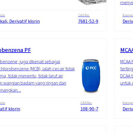
menyen
isi
CAS No.
Kompos
kali, Derivatif klorin
7681-52-9
Deriv
obenzena PF
MCAA
benzene, juga dikenali sebagai
MCAA F
lorobenzene (MCB), ialah cecair tidak
tertin
na, tidak menentu, tidak larut air
DCAA t
n wangian badam yang ringan dan
untuk 
angkan....
isi
CAS No.
Kompos
atif klorin
108-90-7
Deriv