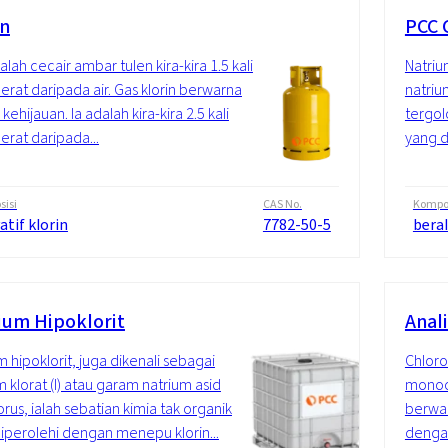
in
PCC 
ialah cecair ambar tulen kira-kira 1.5 kali
Natriu
berat daripada air. Gas klorin berwarna
natriu
kehijauan. Ia adalah kira-kira 2.5 kali
tergol
berat daripada...
yang d
isi
CAS No.
Kompos
atif klorin
7782-50-5
beral
ium Hipoklorit
Anal
m hipoklorit, juga dikenali sebagai
Chloro
m klorat (I) atau garam natrium asid
monoch
orus, ialah sebatian kimia tak organik
berwar
iperolehi dengan menepu klorin...
denga