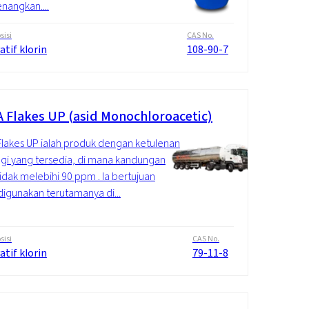
angkan....
isi
CAS No.
atif klorin
108-90-7
 Flakes UP (asid Monochloroacetic)
lakes UP ialah produk dengan ketulenan
ggi yang tersedia, di mana kandungan
idak melebihi 90 ppm . Ia bertujuan
digunakan terutamanya di...
isi
CAS No.
atif klorin
79-11-8