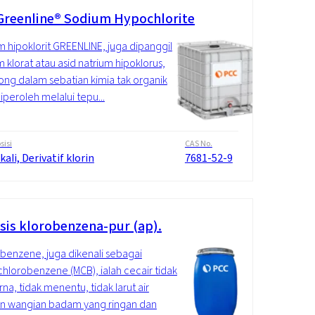
Greenline® Sodium Hypochlorite
m hipoklorit GREENLINE, juga dipanggil
m klorat atau asid natrium hipoklorus,
ong dalam sebatian kimia tak organik
iperoleh melalui tepu...
isi
CAS No.
kali, Derivatif klorin
7681-52-9
isis klorobenzena-pur (ap).
benzene, juga dikenali sebagai
lorobenzene (MCB), ialah cecair tidak
na, tidak menentu, tidak larut air
n wangian badam yang ringan dan