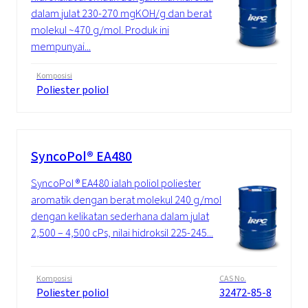
dalam julat 230-270 mgKOH/g dan berat
molekul ~470 g/mol. Produk ini
mempunyai...
Komposisi
Poliester poliol
SyncoPol® EA480
SyncoPol ® EA480 ialah poliol poliester
aromatik dengan berat molekul 240 g/mol
dengan kelikatan sederhana dalam julat
2,500 – 4,500 cPs, nilai hidroksil 225-245...
Komposisi
CAS No.
Poliester poliol
32472-85-8