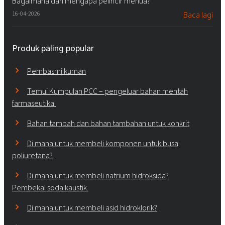
Bagaimana dan mengapa pelincir menua?
16-04-2026
Baca lagi
Produk paling popular
Pembasmi kuman
Temui Kumpulan PCC – pengeluar bahan mentah
farmaseutikal
Bahan tambah dan bahan tambahan untuk konkrit
Di mana untuk membeli komponen untuk busa
poliuretana?
Di mana untuk membeli natrium hidroksida?
Pembekal soda kaustik.
Di mana untuk membeli asid hidroklorik?