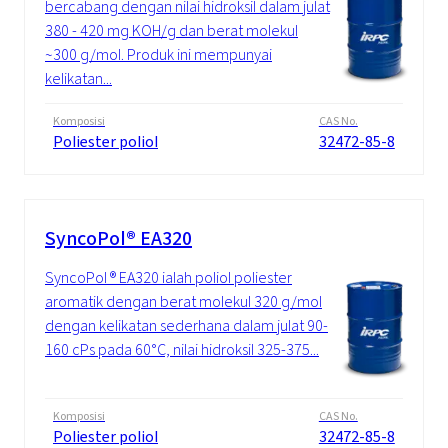
bercabang dengan nilai hidroksil dalam julat
380 - 420 mg KOH/g dan berat molekul
~300 g/mol. Produk ini mempunyai
kelikatan...
Komposisi
CAS No.
Poliester poliol
32472-85-8
SyncoPol® EA320
SyncoPol ® EA320 ialah poliol poliester
aromatik dengan berat molekul 320 g/mol
dengan kelikatan sederhana dalam julat 90-
160 cPs pada 60°C, nilai hidroksil 325-375...
Komposisi
CAS No.
Poliester poliol
32472-85-8