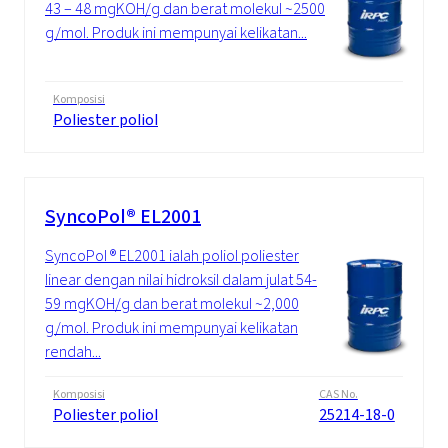
43 – 48 mgKOH/g dan berat molekul ~2500
g/mol. Produk ini mempunyai kelikatan...
Komposisi
Poliester poliol
SyncoPol® EL2001
SyncoPol ® EL2001 ialah poliol poliester
linear dengan nilai hidroksil dalam julat 54-
59 mgKOH/g dan berat molekul ~2,000
g/mol. Produk ini mempunyai kelikatan
rendah...
Komposisi
CAS No.
Poliester poliol
25214-18-0