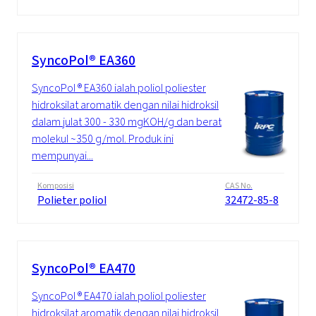
SyncoPol® EA360
SyncoPol ® EA360 ialah poliol poliester
hidroksilat aromatik dengan nilai hidroksil
dalam julat 300 - 330 mgKOH/g dan berat
molekul ~350 g/mol. Produk ini
mempunyai...
Komposisi
CAS No.
Polieter poliol
32472-85-8
SyncoPol® EA470
SyncoPol ® EA470 ialah poliol poliester
hidroksilat aromatik dengan nilai hidroksil