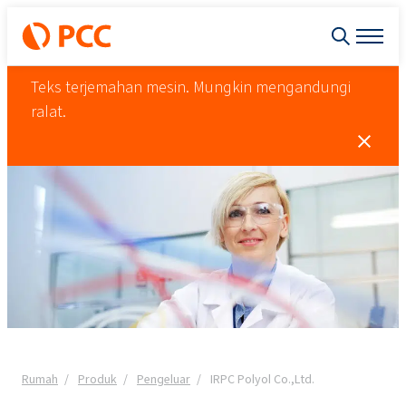
Teks terjemahan mesin. Mungkin mengandungi
ralat.
Rumah
Produk
Pengeluar
IRPC Polyol Co.,Ltd.