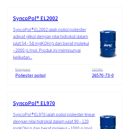
SyncoPol® EL2002
SyncoPol ® EL2002 ialah poliol poliester
adipat glikol dengan nilai hidroksil dalam
julat 54 - 58 mgKOH/g dan berat molekul
~2000 g/mol. Produk ini mempunyai
kelikatan...
Komposisi
CAS No.
Poliester poliol
26570-73-0
SyncoPol® EL970
SyncoPol ® EL970 ialah poliol poliester linear
dengan nilai hidroksil dalam julat 90 - 120
mgKOH/g dan berat molekul ~1000 g/mol.