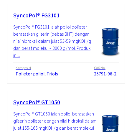
SyncoPol® FG3101
SyncoPol ® FG3101 ialah poliol polieter
berasaskan gliserin (bebas BHT) dengan
nilai hidroksil dalam julat 53-59 mgKOH/g
dan berat molekul ~ 3000 g/mol. Produk
ini...
Komposisi
CAS No.
Polieter poliol, Triols
25791-96-2
SyncoPol® GT1050
SyncoPol ® GT1050 ialah poliol berasaskan
gliserin polieter dengan nilai hidroksil dalam
julat 155-165 mgKOH/g dan berat molekul