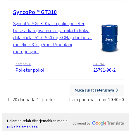
SyncoPol® GT310
SyncoPol ® GT310 ialah poliol polieter
berasaskan gliserin dengan nilai hidroksil
dalam julat 520 - 560 mgKOH/g dan berat
molekul ~310 g/mol. Produk ini
mempunyai...
Komposisi
CAS No.
Polieter poliol
25791-96-2
Muka surat seterusnya
1 - 20 daripada 41 produk
Item pada halaman:
20
40
60
Halaman telah diterjemahkan mesin.
Buka halaman asal