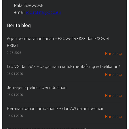
Rafał Szewczyk
email:
iod.rokita@pcc.eu
Berita blog
Agen pembasahan tanah – EXOwet R3823 dan EXOwet
R3831
9-07-2026
Baca lagi
ISO VG dan SAE – bagaimana untuk mentafsir gred kelikatan?
16-04-2026
Baca lagi
Jenis-jenis pelincir perindustrian
16-04-2026
Baca lagi
Peranan bahan tambahan EP dan AW dalam pelincir
16-04-2026
Baca lagi