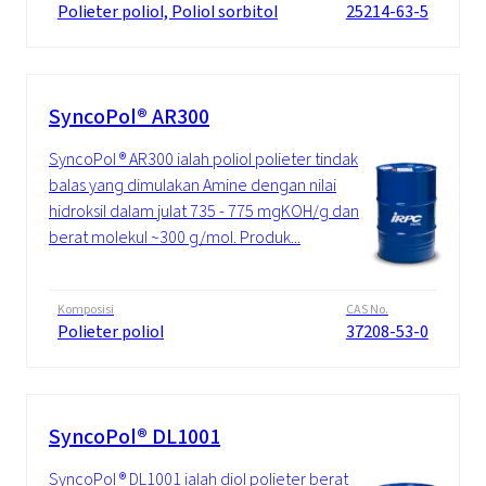
Polieter poliol, Poliol sorbitol
25214-63-5
SyncoPol® AR300
SyncoPol ® AR300 ialah poliol polieter tindak
balas yang dimulakan Amine dengan nilai
hidroksil dalam julat 735 - 775 mgKOH/g dan
berat molekul ~300 g/mol. Produk...
Komposisi
CAS No.
Polieter poliol
37208-53-0
SyncoPol® DL1001
SyncoPol ® DL1001 ialah diol polieter berat