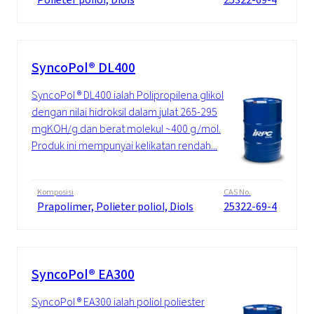
SyncoPol® DL400
SyncoPol ® DL400 ialah Polipropilena glikol
dengan nilai hidroksil dalam julat 265-295
mgKOH/g dan berat molekul ~400 g/mol.
Produk ini mempunyai kelikatan rendah...
Komposisi
CAS No.
Prapolimer, Polieter poliol, Diols
25322-69-4
SyncoPol® EA300
SyncoPol ® EA300 ialah poliol poliester