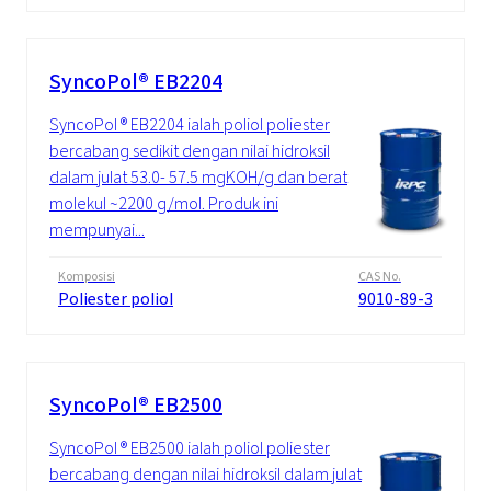
SyncoPol® EB2204
SyncoPol ® EB2204 ialah poliol poliester
bercabang sedikit dengan nilai hidroksil
dalam julat 53.0- 57.5 mgKOH/g dan berat
molekul ~2200 g/mol. Produk ini
mempunyai...
Komposisi
CAS No.
Poliester poliol
9010-89-3
SyncoPol® EB2500
SyncoPol ® EB2500 ialah poliol poliester
bercabang dengan nilai hidroksil dalam julat