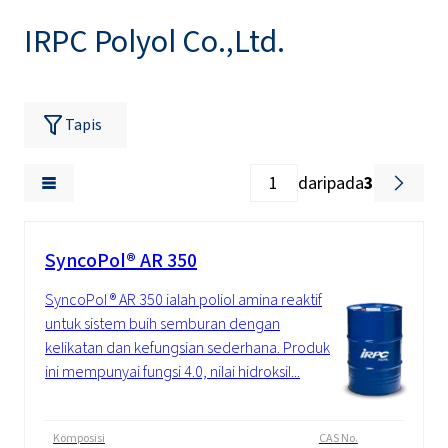
IRPC Polyol Co.,Ltd.
Tapis
daripada
3
SyncoPol® AR 350
SyncoPol ® AR 350 ialah poliol amina reaktif
untuk sistem buih semburan dengan
kelikatan dan kefungsian sederhana. Produk
ini mempunyai fungsi 4.0, nilai hidroksil...
Komposisi
CAS No.