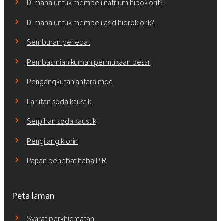
Di mana untuk membeli natrium hipoklorit?
Di mana untuk membeli asid hidroklorik?
Semburan penebat
Pembasmian kuman permukaan besar
Pengangkutan antara mod
Larutan soda kaustik
Serpihan soda kaustik
Pengilang klorin
Papan penebat haba PIR
Peta laman
Syarat perkhidmatan