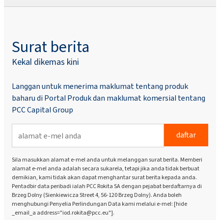
Surat berita
Kekal dikemas kini
Langgan untuk menerima maklumat tentang produk
baharu di Portal Produk dan maklumat komersial tentang
PCC Capital Group
daftar
Sila masukkan alamat e-mel anda untuk melanggan surat berita. Memberi
alamat e-mel anda adalah secara sukarela, tetapi jika anda tidak berbuat
demikian, kami tidak akan dapat menghantar surat berita kepada anda.
Pentadbir data peribadi ialah PCC Rokita SA dengan pejabat berdaftarnya di
Brzeg Dolny (Sienkiewicza Street 4, 56-120 Brzeg Dolny). Anda boleh
menghubungi Penyelia Perlindungan Data kami melalui e-mel: [hide
_email_a address="iod.rokita@pcc.eu"].