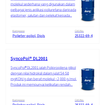
molekul sederhana yang digunakan dalam
pelbagai jenis aplikasi poliuretana daripada
elastomer, salutan dan pelekat kepada...
Komposisi
CAS No.
Polieter poliol, Diols
25322-69-4
SyncoPol® DL2001
SyncoPol® DL2001 ialah Polipropilena glikol
dengan nilai hidroksil dalam julat 54-58
mgKOH/g dan berat molekul ~2,000 g/mol.
Produk ini mempunyai kelikatan rendah...
Komposisi
CAS No.
Polieter poliol, Diols
25322-69-4