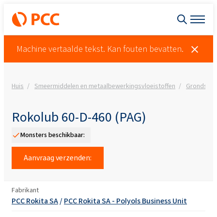
Machine vertaalde tekst. Kan fouten bevatten.
Huis
Smeermiddelen en metaalbewerkingsvloeistoffen
Grondstoff
Rokolub 60-D-460 (PAG)
Monsters beschikbaar:
Aanvraag verzenden:
Fabrikant
PCC Rokita SA
/
PCC Rokita SA - Polyols Business Unit