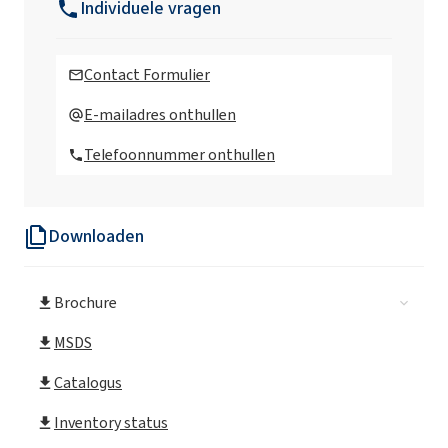
Individuele vragen
Rokolub 60-D-150 (PAG)
Contact Formulier
Rokolub 60-D-220 (PAG)
E-mailadres onthullen
Telefoonnummer onthullen
Rokolub 60-D-320 (PAG)
Downloaden
Rokolub 60-D-68 (PAG)
Brochure
MSDS
Catalogus
Inventory status