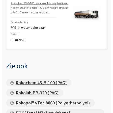
Rokochem 45-B-100 is wateroplosbaar, heeft een
hoge viscositeitsindex ~220, een hoog vlampunt
>240 o C en een laag smeltpunt...
Samenstelling
PAG, In water oplosbaar
CAS-nr.
9038-95-3
Zie ook
Rokochem 45-B-100 (PAG)
Rokolub PB-320 (PAG)
Rokopol® vTec 8860 (Polyetherpolyol)