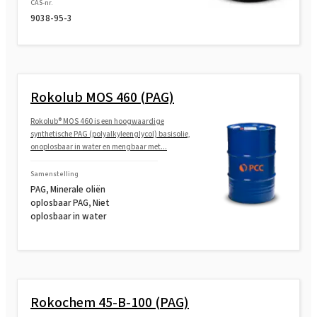
CAS-nr.
9038-95-3
Rokolub MOS 460 (PAG)
Rokolub® MOS 460 is een hoogwaardige
synthetische PAG (polyalkyleenglycol) basisolie,
onoplosbaar in water en mengbaar met...
Samenstelling
PAG, Minerale oliën
oplosbaar PAG, Niet
oplosbaar in water
Rokochem 45-B-100 (PAG)