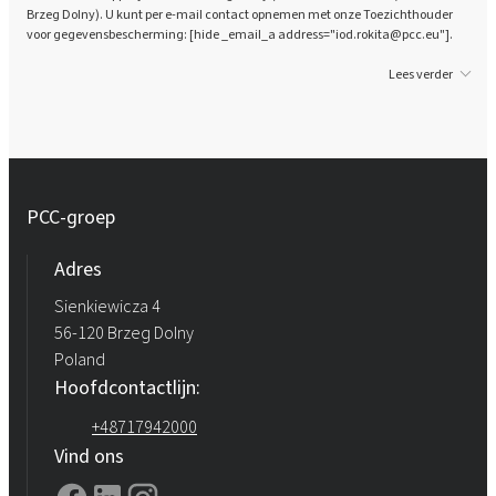
Brzeg Dolny). U kunt per e-mail contact opnemen met onze Toezichthouder
voor gegevensbescherming: [hide _email_a address="iod.rokita@pcc.eu"].
Lees verder
PCC-groep
Adres
Sienkiewicza 4
56-120 Brzeg Dolny
Poland
Hoofdcontactlijn:
+48717942000
Vind ons