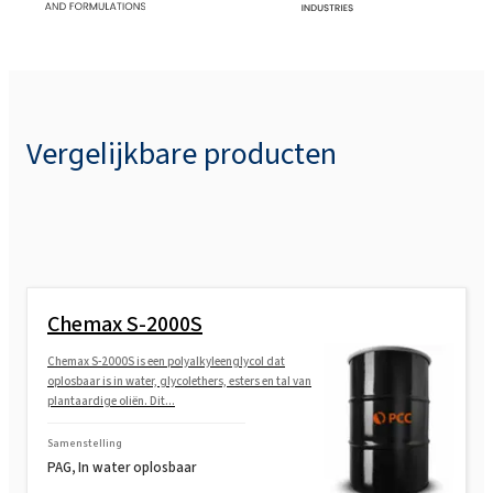
Vergelijkbare producten
Chemax S-2000S
Chemax S-2000S is een polyalkyleenglycol dat
oplosbaar is in water, glycolethers, esters en tal van
plantaardige oliën. Dit...
Samenstelling
PAG, In water oplosbaar