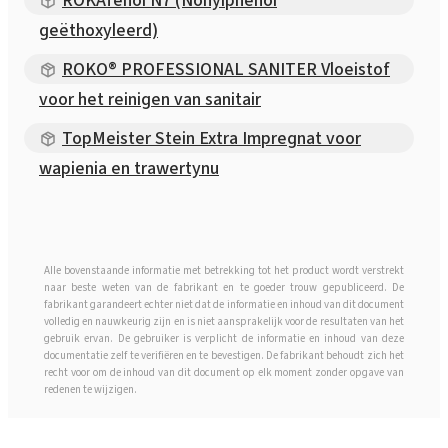
ROKAfenol N7 (Nonylphenol
geëthoxyleerd)
ROKO® PROFESSIONAL SANITER Vloeistof
voor het reinigen van sanitair
TopMeister Stein Extra Impregnat voor
wapienia en trawertynu
Alle bovenstaande informatie met betrekking tot het product wordt verstrekt
naar beste weten van de fabrikant en te goeder trouw gepubliceerd. De
fabrikant garandeert echter niet dat de informatie en inhoud van dit document
volledig en nauwkeurig zijn en is niet aansprakelijk voor de resultaten van het
gebruik ervan. De gebruiker is verplicht de informatie en inhoud van deze
documentatie zelf te verifiëren en te bevestigen. De fabrikant behoudt zich het
recht voor om de inhoud van dit document op elk moment zonder opgave van
redenen te wijzigen.