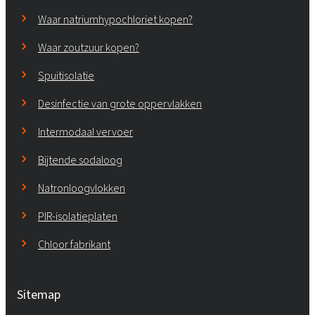
Waar natriumhypochloriet kopen?
Waar zoutzuur kopen?
Spuitisolatie
Desinfectie van grote oppervlakken
Intermodaal vervoer
Bijtende sodaloog
Natronloogvlokken
PIR-isolatieplaten
Chloor fabrikant
Sitemap