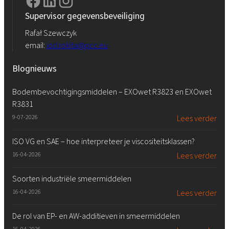
Supervisor gegevensbeveiliging
Rafał Szewczyk
email:
iod.rokita@pcc.eu
Blognieuws
Bodembevochtigingsmiddelen – EXOwet R3823 en EXOwet
R3831
9-07-2026
Lees verder
ISO VG en SAE – hoe interpreteer je viscositeitsklassen?
16-04-2026
Lees verder
Soorten industriële smeermiddelen
16-04-2026
Lees verder
De rol van EP- en AW-additieven in smeermiddelen