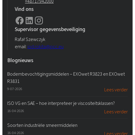
+48717942000
Vind ons
Supervisor gegevensbeveiliging
Rafał Szewczyk
email:
iod.rokita@pcc.eu
Blognieuws
Bodembevochtigingsmiddelen – EXOwet R3823 en EXOwet
R3831
9-07-2026
Lees verder
ISO VG en SAE – hoe interpreteer je viscositeitsklassen?
16-04-2026
Lees verder
Soorten industriële smeermiddelen
16-04-2026
Lees verder