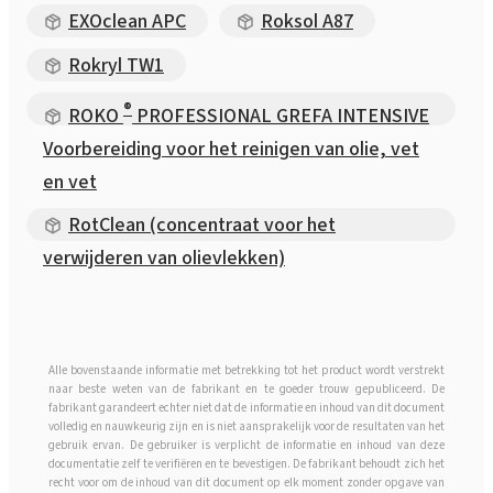
EXOclean APC
Roksol A87
Rokryl TW1
®
ROKO
PROFESSIONAL GREFA INTENSIVE
Voorbereiding voor het reinigen van olie, vet
en vet
RotClean (concentraat voor het
verwijderen van olievlekken)
Alle bovenstaande informatie met betrekking tot het product wordt verstrekt
naar beste weten van de fabrikant en te goeder trouw gepubliceerd. De
fabrikant garandeert echter niet dat de informatie en inhoud van dit document
volledig en nauwkeurig zijn en is niet aansprakelijk voor de resultaten van het
gebruik ervan. De gebruiker is verplicht de informatie en inhoud van deze
documentatie zelf te verifiëren en te bevestigen. De fabrikant behoudt zich het
recht voor om de inhoud van dit document op elk moment zonder opgave van