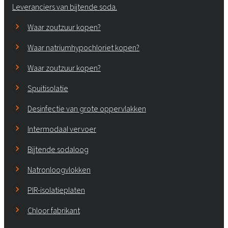
Leveranciers van bijtende soda.
Waar zoutzuur kopen?
Waar natriumhypochloriet kopen?
Waar zoutzuur kopen?
Spuitisolatie
Desinfectie van grote oppervlakken
Intermodaal vervoer
Bijtende sodaloog
Natronloogvlokken
PIR-isolatieplaten
Chloor fabrikant