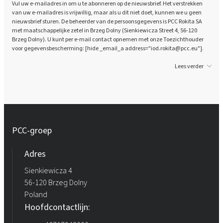
Vul uw e-mailadres in om u te abonneren op de nieuwsbrief. Het verstrekken
van uw e-mailadres is vrijwillig, maar als u dit niet doet, kunnen we u geen
nieuwsbrief sturen. De beheerder van de persoonsgegevens is PCC Rokita SA
met maatschappelijke zetel in Brzeg Dolny (Sienkiewicza Street 4, 56-120
Brzeg Dolny). U kunt per e-mail contact opnemen met onze Toezichthouder
voor gegevensbescherming: [hide _email_a address="iod.rokita@pcc.eu"].
Lees verder
PCC-groep
Adres
Sienkiewicza 4
56-120 Brzeg Dolny
Poland
Hoofdcontactlijn: