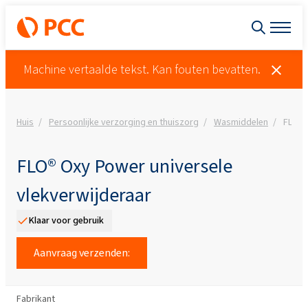
Machine vertaalde tekst. Kan fouten bevatten.
Huis
Persoonlijke verzorging en thuiszorg
Wasmiddelen
FLO® 
FLO® Oxy Power universele
vlekverwijderaar
Klaar voor gebruik
Aanvraag verzenden:
Fabrikant