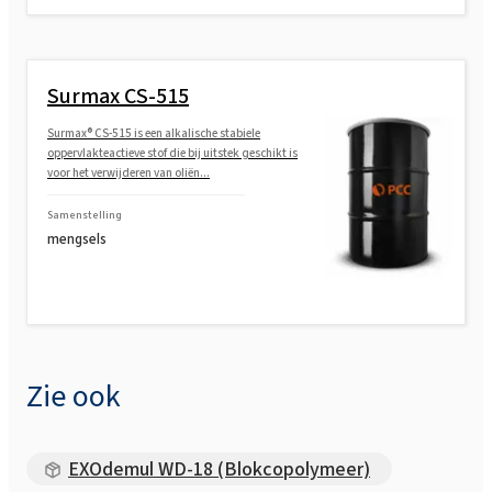
Surmax CS-515
Surmax® CS-515 is een alkalische stabiele
oppervlakteactieve stof die bij uitstek geschikt is
voor het verwijderen van oliën...
Samenstelling
mengsels
Zie ook
EXOdemul WD-18 (Blokcopolymeer)