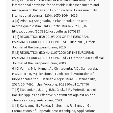
international database for pesticide risk assessments and
management. Human and Ecological Risk Assessment: An
International Journal, 22(4), 1050-1064, 2016.
[3] Prisa, D.; Spagnuolo, D. Plant production with
microalgae biostimulants. Horticulturae 2023, 9, 829.
https://doi.org/10.3390/horticulturae9070829
[4] REGULATION (EU) 2019/1009 OF THE EUROPEAN
PARLIAMENT AND OF THE COUNCIL of 5 June 2019, Official
Journal of the European Union, 2019.
[5] REGULATION (EC) No 1107/2009 OF THE EUROPEAN
PARLIAMENT AND OF THE COUNCIL of 21 October 2009, Official
Journal of the European Union, 2009.
[6] Verma, M.L.; Kumar, A.; Chintagunta, A.D.; Samudrala,
P.J.K.; Bardin, M.; Lichtfouse, E. Microbial Production of
Biopesticides for Sustainable Agriculture. Sustainability,
2024, 16, 7496. https://doi.org/10.3390/su16177496
[7] Etesami, H., Jeong, B.R., Glick, B.R., Potential use of
Bacillus spp. as an effective biostimulant against abiotic
stresses in crops—A review, 2023.
[8] Kariyanna, B., Panda, S., Sushma, R., Sainath, G.,
Formulations of Biopesticides: Techniques, Applications,