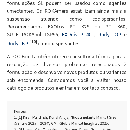
formulações SL podem ser usados ​​como agentes
umectantes. Os ROKAmers estabilizam ainda mais a
suspensão atuando como codispersantes.
Recomendamos EXOfos PT K25 ou PT K60,
SULFOROKAnol TSP95,
EXOdis PC40
,
Rodys OP
e
[ 10]
Rodys KP
como dispersantes.
A PCC Exol também oferece consultoria técnica para a
resolução de diversos problemas relacionados à
formulação e desenvolve novos produtos ou variantes
sob encomenda. Convidamos você a visitar nosso
catálogo de produtos e entrar em contato conosco.
Fontes:
[1] Kiran Pulidindi, Kunal Ahuja, "Biostimulants Market Size
& Share 2025 – 2034", GMI -Globla Market Insights, 2025.
[2] Lewis, K.A., Tzilivakis, J., Warner, D. and Green, A. An