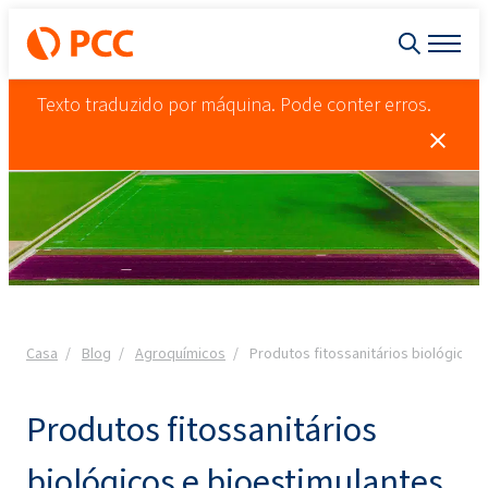
Texto traduzido por máquina. Pode conter erros.
Casa
Blog
Agroquímicos
Produtos fitossanitários biológicos 
Produtos fitossanitários
biológicos e bioestimulantes