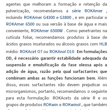
agentes que melhoram a formação e retenção da
pulverização, recomendamos a
série ROKAmer
,
incluindo
ROKAmer G4300
e
G3800
, e em particular
o
ROKAmer 6500
ou sua versão à base de água e mais
conveniente,
ROKAmer 6500W
. Como penetrantes na
cutícula foliar, recomendamos produtos à base de
ácidos graxos insaturados ou álcoois graxos com
HLB
.
médio:
ROKAcet O7
ou
ROKAnol O10
Em formulações
OD, é necessário garantir estabilidade adequada da
suspensão e emulsificação da fase oleosa após a
adição de água, razão pela qual surfactantes que
combinam ambas as funções funcionam bem.
Além
disso, esses surfactantes não devem prejudicar os
microrganismos; portanto, recomendamos o seguinte
para esta formulação: ROKAcets da série R e os
grupos de produtos
ROKwin
e
ROKwinol
, que também