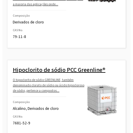
a maioria das aplicações onde...
Composição
Derivados de cloro
CAS No.
79-11-8
Hipoclorito de sódio PCC Greenline®
O hipoclorito de sódio GREENLINE, também
denominado clorato de sódio ou ácido hipocloroso
de sódio, pertence a compostos...
Composição
Alcalino, Derivados de cloro
CAS No.
7681-52-9