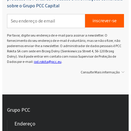
sobre o Grupo PCC Capital
inscrever-se
Por favor, digite seu endereço de e-mail para assinar a newsletter. O
fornecimento do seu endereço de e-mail é voluntário, mas se não o fizer, não
poderemos enviar-lhe a newsletter. O administrador de dados pessoais é PCC
Rokita SA com sede em Brzeg Dolny (Sienkiewicza Street 4, 56-120 Brzeg
Dolny). Você pode entrar em contato com nosso Supervisor de Proteção de
Dados por e-mail:
iod.rokita@pcc.eu
.
Consulte Mais informação
Grupo PCC
Endereço