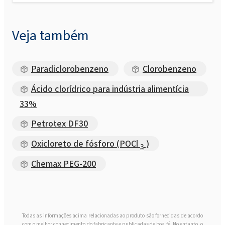
Veja também
Paradiclorobenzeno
Clorobenzeno
Ácido clorídrico para indústria alimentícia
33%
Petrotex DF30
Oxicloreto de fósforo (POCl
)
3
Chemax PEG-200
Todas as informações acima relacionadas ao produto são fornecidas de acordo
com o melhor conhecimento do fabricante e publicadas de boa fé. No entanto, o