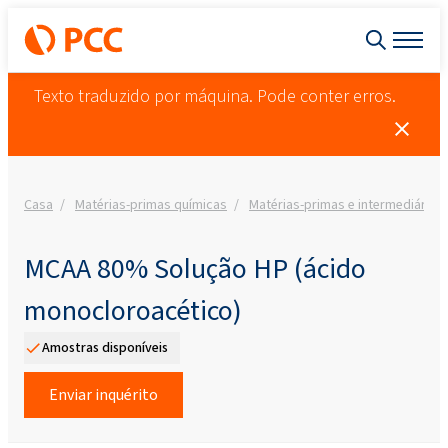
Texto traduzido por máquina. Pode conter erros.
Casa
Matérias-primas químicas
Matérias-primas e intermediários
MCAA 80% Solução HP (ácido
monocloroacético)
Amostras disponíveis
Enviar inquérito