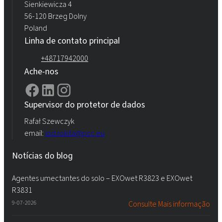
Sienkiewicza 4
56-120 Brzeg Dolny
Poland
Linha de contato principal
+48717942000
Ache-nos
Supervisor do protetor de dados
Rafał Szewczyk
email:
iod.rokita@pcc.eu
Notícias do blog
Agentes umectantes do solo – EXOwet R3823 e EXOwet
R3831
9-07-2026
Consulte Mais informação