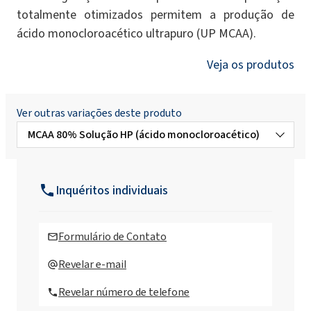
totalmente otimizados permitem a produção de
ácido monocloroacético ultrapuro (UP MCAA).
Veja os produtos
Ver outras variações deste produto
MCAA 80% Solução HP (ácido monocloroacético)
MCAA 80% Solution Tech. (Ácido
monocloroacético técnico)
Inquéritos individuais
Solução MCAA 80% UP (ácido
monocloroacético)
Formulário de Contato
Solução HP de MCAA 75% (ácido
Revelar e-mail
monocloroacético)
Revelar número de telefone
MCAA 75% Solution Tech. (Ácido