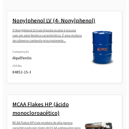
Nonylphenol LV (4- Nonylphenol)
O Nonylphenol LV é um líquido incolor e viscoso
com um odor fenólico característico. É uma mistura
de isômeros contendo principalmente...
Composição
Alquilfenóis
CAS No.
84852-15-3
MCAA Flakes HP (ácido
monocloroacético)
MCAA Flakes HP é um produto de alta pureza
caracterizado por níveis de DCAA adequados para