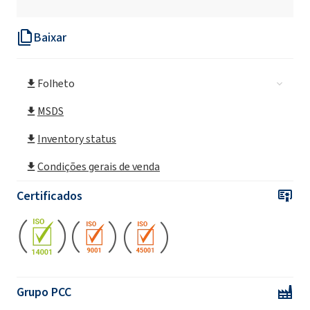
monocloroacético técnico)
Baixar
Solução MCAA 75% UP (ácido
monocloroacético)
Folheto
Solução HP de MCAA 70% (ácido
monocloroacético)
MSDS
Inventory status
MCAA 70% Solution Tech. (Ácido
monocloroacético técnico)
Condições gerais de venda
Solução MCAA 70% UP (ácido
Certificados
monocloroacético)
Grupo PCC