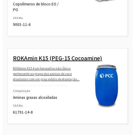
Copolímeros de bloco EO /
PO
CAS No.
9003-11-6
ROKAmin K15 (PEG-15 Cocoamine)
ROKAmin K15 é um tensoativo não iônico
pertencente ao grupo das aminas de coco
etoxiladas com um grau médio de etoxilação...
Composição
Aminas graxas alcoxiladas
CAS No.
61791-14-8