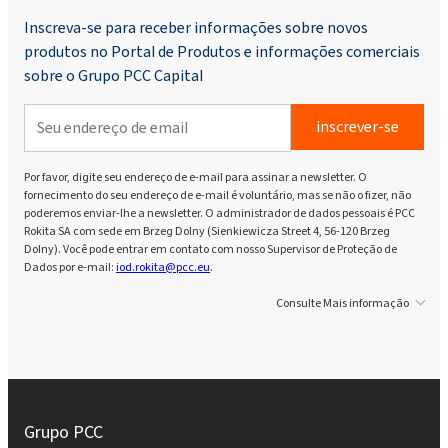
Inscreva-se para receber informações sobre novos
produtos no Portal de Produtos e informações comerciais
sobre o Grupo PCC Capital
inscrever-se
Por favor, digite seu endereço de e-mail para assinar a newsletter. O
fornecimento do seu endereço de e-mail é voluntário, mas se não o fizer, não
poderemos enviar-lhe a newsletter. O administrador de dados pessoais é PCC
Rokita SA com sede em Brzeg Dolny (Sienkiewicza Street 4, 56-120 Brzeg
Dolny). Você pode entrar em contato com nosso Supervisor de Proteção de
Dados por e-mail:
iod.rokita@pcc.eu
.
Consulte Mais informação
Grupo PCC