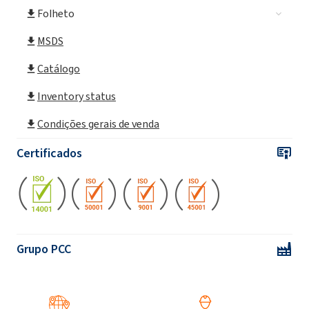
Folheto
ROKAnol®GT7 (álcool C9-16 etoxilado)
MSDS
ROKAnol®GT8 (álcool C9-16 etoxilado)
Catálogo
Inventory status
ROKAnol®GT9 (álcool C9-16 etoxilado)
Condições gerais de venda
Certificados
ROKAnol®GT9W (álcool C9-16 etoxilado)
Grupo PCC