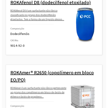
ROKAfenol D8 (dodecilfenol etoxilado)
ROKAfenol D8 é um surfactante não iônico
classificado no grupo dos dodecilfenóis
etoxilados. Tem a forma de um líquido oleoso...
Composição
Dodecilfenóis
CAS No.
9014-92-0
ROKAmer® R2650 (copolímero em bloco
EO/PO)
ROKAmer é um surfactante não iônico pertencente
ao grupo dos copolímeros em bloco de óxido de
etileno e óxido de propileno...
Composição