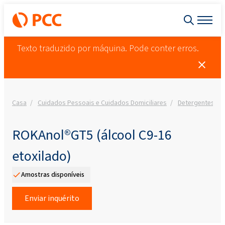
Texto traduzido por máquina. Pode conter erros.
Casa
Cuidados Pessoais e Cuidados Domiciliares
Detergentes
ROKAnol®GT5 (álcool C9-16
etoxilado)
Amostras disponíveis
Enviar inquérito