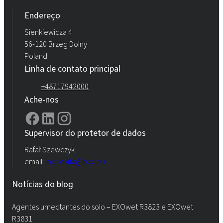
Endereço
Sienkiewicza 4
56-120 Brzeg Dolny
Poland
Linha de contato principal
+48717942000
Ache-nos
Supervisor do protetor de dados
Rafał Szewczyk
email:
iod.rokita@pcc.eu
Notícias do blog
Agentes umectantes do solo – EXOwet R3823 e EXOwet
R3831