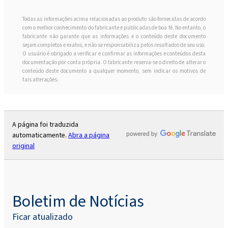
Todas as informações acima relacionadas ao produto são fornecidas de acordo
com o melhor conhecimento do fabricante e publicadas de boa fé. No entanto, o
fabricante não garante que as informações e o conteúdo deste documento
sejam completos e exatos, e não se responsabiliza pelos resultados de seu uso.
O usuário é obrigado a verificar e confirmar as informações e conteúdos desta
documentação por conta própria. O fabricante reserva-se o direito de alterar o
conteúdo deste documento a qualquer momento, sem indicar os motivos de
tais alterações.
A página foi traduzida
automaticamente.
Abra a página
original
Boletim de Notícias
Ficar atualizado