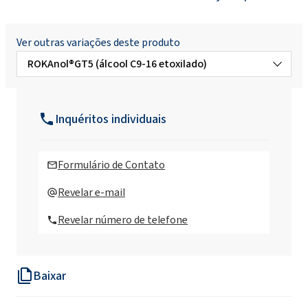
Ver outras variações deste produto
ROKAnol®GT5 (álcool C9-16 etoxilado)
ROKAnol®GT10 (álcool C9-16 etoxilado)
Inquéritos individuais
ROKAnol®GT10W (álcool C9-16 etoxilado)
Formulário de Contato
ROKAnol®GT3 (álcool C9-16 etoxilado)
Revelar e-mail
Revelar número de telefone
ROKAnol®GT6 (álcool C9-16 etoxilado)
Baixar
ROKAnol®GT6R (álcool C9-16 etoxilado)