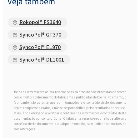
Veja também
Rokopol® FS3640
SyncoPol® GT370
SyncoPol® EL970
SyncoPol® DL1001
Todas as informações acima relacionadas ao produto são fornecidas de acordo
com o melhor conhecimento do fabricante e publicadas de boa fé. No entanto, o
fabricante não garante que as informações e o conteúdo deste documento
sejam completos e exatos, e não se responsabiliza pelos resultados de seu uso.
O usuário é obrigado a verificar e confirmar as informações e conteúdos desta
documentação por conta própria. O fabricante reserva-se o direito de alterar o
conteúdo deste documento a qualquer momento, sem indicar os motivos de
tais alterações.