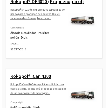
Rokopol® DE4020 (Propilenoglicol)
Rokopol® D4020 é um diol reativo especializado
usado para a produção de adesivos 1C e 2C,
selantes e elastômeros, bem como...
Composição
Álcoois alcoxilados, Poliéter
polióis, Diols
CAS No.
53637-25-5
Rokopol® iCan 4100
Rokopol® iCan 4100 é um poliéter poliol de base
especializado, dedicado à produção de espumas
de um componente de montagem...
Composição
Poliéter polióis, Triols,