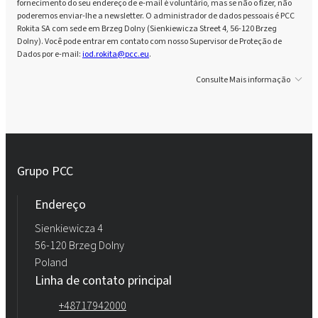
fornecimento do seu endereço de e-mail é voluntário, mas se não o fizer, não
poderemos enviar-lhe a newsletter. O administrador de dados pessoais é PCC
Rokita SA com sede em Brzeg Dolny (Sienkiewicza Street 4, 56-120 Brzeg
Dolny). Você pode entrar em contato com nosso Supervisor de Proteção de
Dados por e-mail:
iod.rokita@pcc.eu
.
Consulte Mais informação
Grupo PCC
Endereço
Sienkiewicza 4
56-120 Brzeg Dolny
Poland
Linha de contato principal
+48717942000