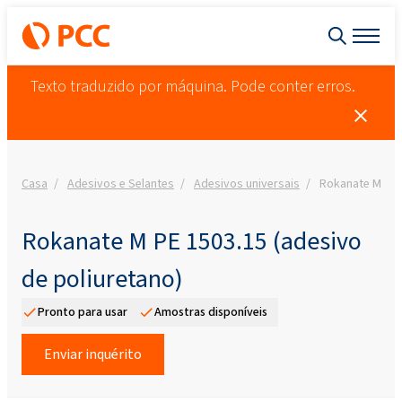
Texto traduzido por máquina. Pode conter erros.
Casa
Adesivos e Selantes
Adesivos universais
Rokanate M PE 1
Rokanate M PE 1503.15 (adesivo
de poliuretano)
Pronto para usar
Amostras disponíveis
Enviar inquérito