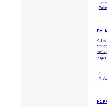
Compo
Polie
Poli
Poliko
resist
meio d
engenh
Compo
Mist
ROKA