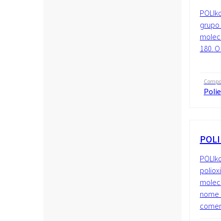
POLIko
grupo 
molecu
180. O
Compo
Polie
POLI
POLIko
poliox
molecu
nome I
comerc