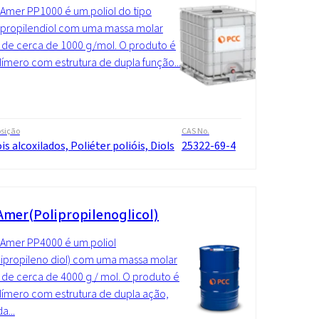
mer PP1000 é um poliol do tipo
ipropilendiol com uma massa molar
de cerca de 1000 g/mol. O produto é
ímero com estrutura de dupla função...
sição
CAS No.
is alcoxilados, Poliéter polióis, Diols
25322-69-4
mer(Polipropilenoglicol)
Amer PP4000 é um poliol
xipropileno diol) com uma massa molar
de cerca de 4000 g / mol. O produto é
ímero com estrutura de dupla ação,
a...