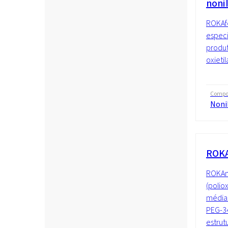
noni
ROKAfe
especi
produt
oxietil
Compo
Nonil
ROKA
ROKAm
(polio
média 
PEG-3
estrutu