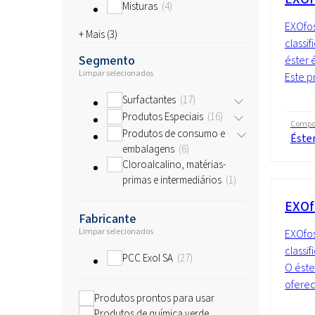
Misturas
4
EXOfos
+ Mais (
3
)
classi
Segmento
éster 
Limpar selecionados
Este p
Surfactantes
17
Produtos Especiais
16
Compo
Produtos de consumo e
Éster
embalagens
6
Cloroalcalino, matérias-
primas e intermediários
1
EXOf
Fabricante
Limpar selecionados
EXOfos
classi
PCC Exol SA
27
O éste
oferec
Produtos prontos para usar
Produtos de química verde