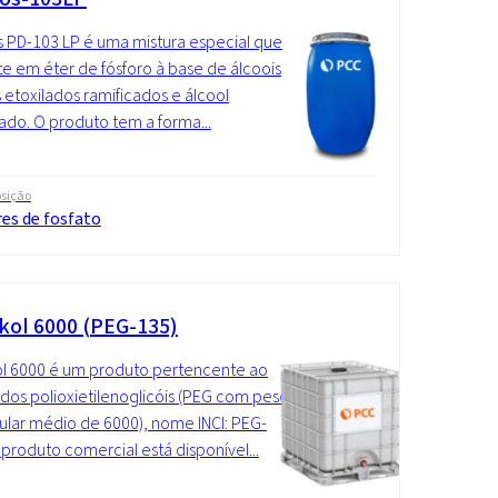
 PD-103 LP é uma mistura especial que
te em éter de fósforo à base de álcoois
 etoxilados ramificados e álcool
lado. O produto tem a forma...
sição
es de fosfato
kol 6000 (PEG-135)
l 6000 é um produto pertencente ao
dos polioxietilenoglicóis (PEG com peso
lar médio de 6000), nome INCI: PEG-
 produto comercial está disponível...