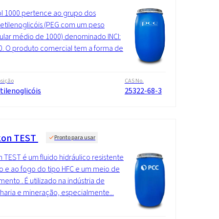
l 1000 pertence ao grupo dos
ietilenoglicóis (PEG com um peso
lar médio de 1000) denominado INCI:
. O produto comercial tem a forma de
sição
CAS No.
tilenoglicóis
25322-68-3
kon TEST
Pronto para usar
n TEST é um fluido hidráulico resistente
o e ao fogo do tipo HFC e um meio de
mento . É utilizado na indústria de
aria e mineração, especialmente...