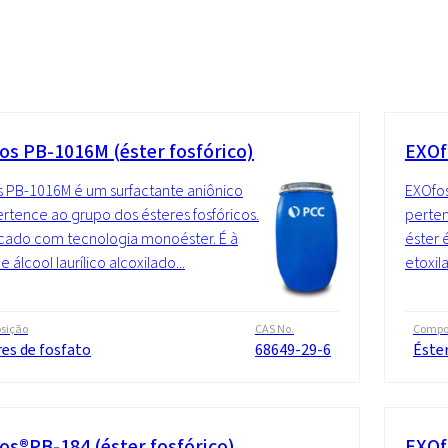
os PB-1016M (éster fosfórico)
EXOf
 PB-1016M é um surfactante aniônico
EXOfos
rtence ao grupo dos ésteres fosfóricos.
perten
icado com tecnologia monoéster. É à
éster 
 álcool laurílico alcoxilado...
etoxil
sição
CAS No.
Compo
es de fosfato
68649-29-6
Éster
os®PB-184 (éster fosfórico)
EXOf