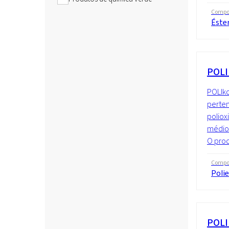
Compo
Éster
POLI
POLIko
perte
poliox
médio 
O prod
Compo
Polie
POLI