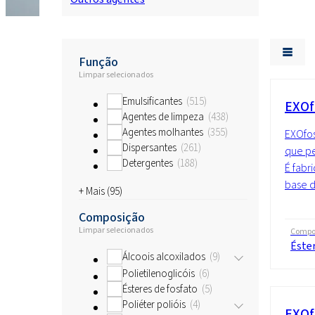
Função
Limpar selecionados
Emulsificantes
515
EXOf
Agentes de limpeza
438
Agentes molhantes
355
EXOfos
Dispersantes
261
que pe
Detergentes
188
É fabr
base de
+ Mais (
95
)
Composição
Limpar selecionados
Compo
Éster
Álcoois alcoxilados
9
Polietilenoglicóis
6
Ésteres de fosfato
5
Poliéter polióis
4
EXOf