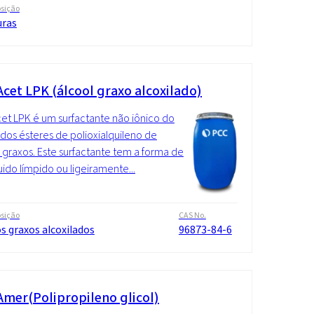
sição
uras
cet LPK (álcool graxo alcoxilado)
t LPK é um surfactante não iônico do
dos ésteres de polioxialquileno de
 graxos. Este surfactante tem a forma de
uido límpido ou ligeiramente...
sição
CAS No.
s graxos alcoxilados
96873-84-6
mer(Polipropileno glicol)