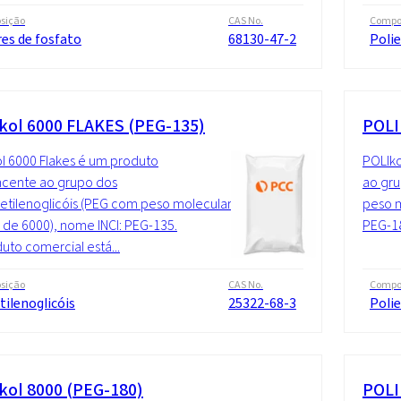
sição
CAS No.
Compo
es de fosfato
68130-47-2
Polie
kol 6000 FLAKES (PEG-135)
POLI
l 6000 Flakes é um produto
POLIko
ncente ao grupo dos
ao gru
ietilenoglicóis (PEG com peso molecular
peso m
de 6000), nome INCI: PEG-135.
PEG-18
uto comercial está...
sição
CAS No.
Compo
tilenoglicóis
25322-68-3
Polie
kol 8000 (PEG-180)
POLI