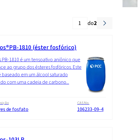
do
2
os®PB-1810 (éster fosfórico)
 PB-1810 é um tensoativo aniônico que
ce ao grupo dos ésteres fosfóricos. Este
é baseado em um álcool saturado
ado com uma cadeia de carbono...
sição
CAS No.
es de fosfato
106233-09-4
os-103LP