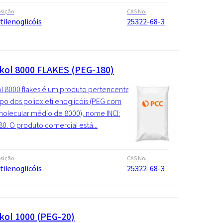
sição
CAS No.
tilenoglicóis
25322-68-3
kol 8000 FLAKES (PEG-180)
l 8000 flakes é um produto pertencente
po dos polioxietilenoglicóis (PEG com
olecular médio de 8000), nome INCI:
0. O produto comercial está...
sição
CAS No.
tilenoglicóis
25322-68-3
kol 1000 (PEG-20)