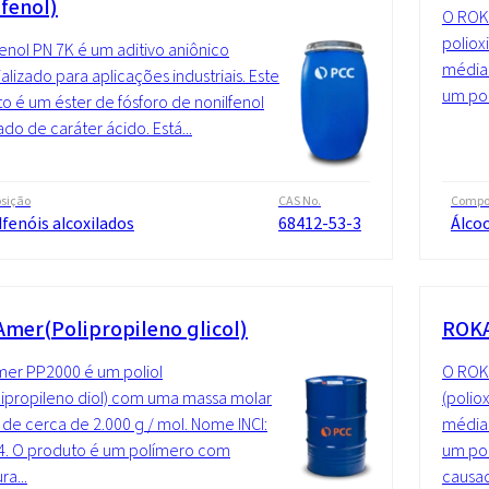
lfenol)
O ROKA
poliox
nol PN 7K é um aditivo aniônico
média 
alizado para aplicações industriais. Este
um pol
o é um éster de fósforo de nonilfenol
ado de caráter ácido. Está...
sição
CAS No.
Compo
fenóis alcoxilados
68412-53-3
Álcoo
mer(Polipropileno glicol)
ROKA
er PP2000 é um poliol
O ROK
xipropileno diol) com uma massa molar
(polio
de cerca de 2.000 g / mol. Nome INCI:
média 
4. O produto é um polímero com
um pol
ra...
causad