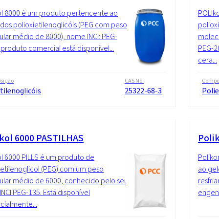
l 8000 é um produto pertencente ao
POLIko
dos polioxietilenoglicóis (PEG com peso
poliox
lar médio de 8000), nome INCI: PEG-
molecu
 produto comercial está disponível...
PEG-20
cera...
sição
CAS No.
Compo
tilenoglicóis
25322-68-3
Polie
kol 6000 PASTILHAS
Poli
l 6000 PILLS é um produto de
Poliko
ietilenoglicol (PEG) com um peso
ao gel
lar médio de 6000, conhecido pelo seu
resfria
NCI PEG-135. Está disponível
engenh
ialmente...