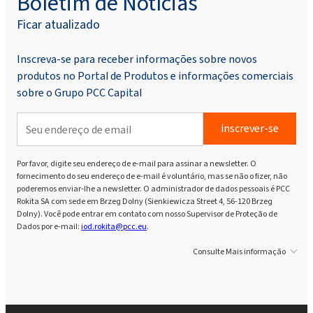
Boletim de Notícias
Ficar atualizado
Inscreva-se para receber informações sobre novos
produtos no Portal de Produtos e informações comerciais
sobre o Grupo PCC Capital
inscrever-se
Por favor, digite seu endereço de e-mail para assinar a newsletter. O
fornecimento do seu endereço de e-mail é voluntário, mas se não o fizer, não
poderemos enviar-lhe a newsletter. O administrador de dados pessoais é PCC
Rokita SA com sede em Brzeg Dolny (Sienkiewicza Street 4, 56-120 Brzeg
Dolny). Você pode entrar em contato com nosso Supervisor de Proteção de
Dados por e-mail:
iod.rokita@pcc.eu
.
Consulte Mais informação