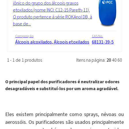
iônico do grupo dos álcoois graxos
etoxilados (nome INCI: C12-15 Pareth-11).
O produto pertence à série ROKAnol DB, à
base de...
Composição
CAS No.
Álcoois alcoxilados, Álcoois etoxilados
68131-39-5
1 - 1 de 1 produtos
Itens na página:
20
40
60
O principal papel dos purificadores é neutralizar odores
desagradáveis e substituí-los por um aroma agradável.
Eles existem principalmente como sprays, névoas ou
aerossóis. Os purificadores são usados principalmente