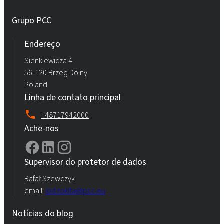
Grupo PCC
Endereço
Sienkiewicza 4
56-120 Brzeg Dolny
Poland
Linha de contato principal
+48717942000
Ache-nos
Supervisor do protetor de dados
Rafał Szewczyk
email:
iod.rokita@pcc.eu
Notícias do blog