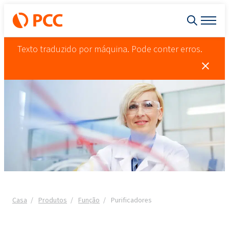
Texto traduzido por máquina. Pode conter erros.
Casa
Produtos
Função
Purificadores