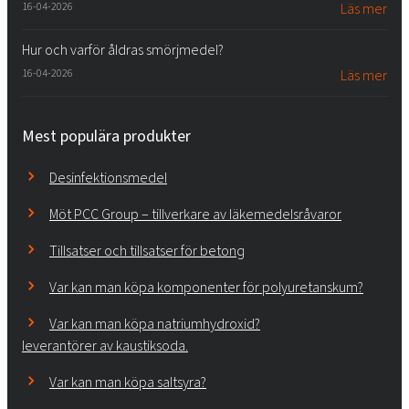
16-04-2026
Läs mer
Hur och varför åldras smörjmedel?
16-04-2026
Läs mer
Mest populära produkter
Desinfektionsmedel
Möt PCC Group – tillverkare av läkemedelsråvaror
Tillsatser och tillsatser för betong
Var kan man köpa komponenter för polyuretanskum?
Var kan man köpa natriumhydroxid?
leverantörer av kaustiksoda.
Var kan man köpa saltsyra?