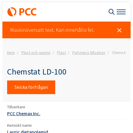
Maskinöversatt text. Kan innehålla fel.
Hem
Plast och gummi
Plast
Polymera tillsatser
Chemstat L
Chemstat LD-100
Skicka förfrågan
Tillverkare
PCC Chemax Inc.
Kemiskt namn
Lauric dietanolamid