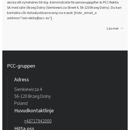
skicka ett nyhetsbrev till dig. Administratör för personuppgifter är PCC Rokita
SA med säte i Brzeg Dolny (Sienkiewicza Street 4, 56-120 Brzeg Dolny). Du kan
kontakta vår dataskyddsansvarig via e-post: [hide _email_a
address="iod.rokita@pcc.eu"].
Läs mer
PCC-gruppen
Adress
Sienkiewicza 4
56-120 Brzeg Dolny
Poland
Huvudkontaktlinje
+48717942000
Hitta oss