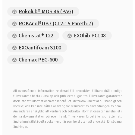
Rokolub® MOS 46 (PAG)
ROKAnol®DB7 (C12-15 Pareth-7)
Chemstat® 122
EXOhib PC108
EXOantifoam S100
Chemax PEG-600
All ovanstående information relaterad till produkten tillhandahålls enligt
tillverkarens bästa kunskap och publiceras i god tro. Tillverkaren garanterar
dock inte att informationen och innehållet i detta dokument är fullständigt och
korrekt, och kan inte hållas ansvarig för resultatet av användningen av dem.
Användaren är skyldig att verifiera och bekräfta informationen och innehållet i
denna dokumentation på egen hand. Tillverkaren förbehåller sig rätten att
ändra innehållet i detta dokument när som helst utan att ange skäl för sådana
ändringar.