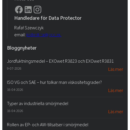
Handledare för Data Protector
Rafał Szewczyk
email:
iod.rokita@pcc.eu
Bloggnyheter
Jordfuktningsmedel – EXOwet R3823 och EXOwet R3831
9-07-2026
Läs mer
ISO VG och SAE – hur tolkar man viskositetsgrader?
16-04-2026
Läs mer
Typer av industriella smörjmedel
16-04-2026
Läs mer
Rollen av EP- och AW-tillsatser i smörjmedel