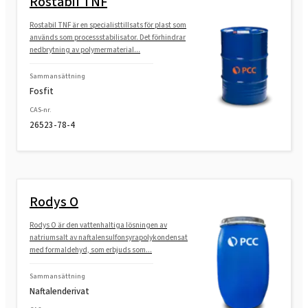
Rostabil TNF
Rostabil TNF är en specialisttillsats för plast som
används som processstabilisator. Det förhindrar
nedbrytning av polymermaterial...
Sammansättning
Fosfit
CAS-nr.
26523-78-4
Rodys O
Rodys O är den vattenhaltiga lösningen av
natriumsalt av naftalensulfonsyrapolykondensat
med formaldehyd, som erbjuds som...
Sammansättning
Naftalenderivat