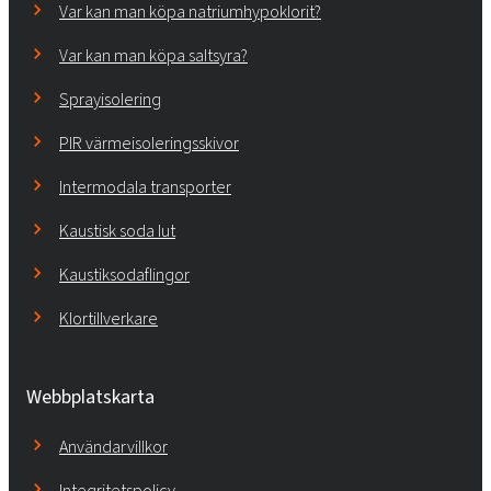
Var kan man köpa natriumhypoklorit?
Var kan man köpa saltsyra?
Sprayisolering
PIR värmeisoleringsskivor
Intermodala transporter
Kaustisk soda lut
Kaustiksodaflingor
Klortillverkare
Webbplatskarta
Användarvillkor
Integritetspolicy