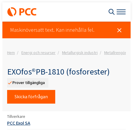
Maskinöversatt text. Kan innehålla fel.
Hem
Energi och resurser
Metallurgisk industri
Metallrengöring
EXOfos®PB-1810 (fosforester)
Prover tillgängliga
Skicka förfrågan
Tillverkare
PCC Exol SA