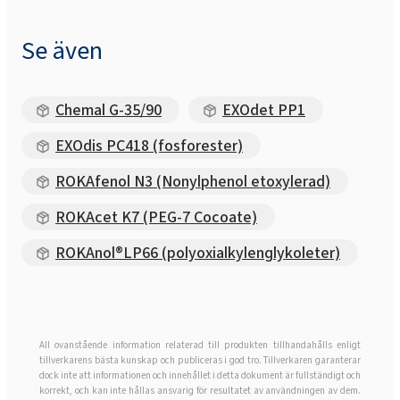
Se även
Chemal G-35/90
EXOdet PP1
EXOdis PC418 (fosforester)
ROKAfenol N3 (Nonylphenol etoxylerad)
ROKAcet K7 (PEG-7 Cocoate)
ROKAnol®LP66 (polyoxialkylenglykoleter)
All ovanstående information relaterad till produkten tillhandahålls enligt
tillverkarens bästa kunskap och publiceras i god tro. Tillverkaren garanterar
dock inte att informationen och innehållet i detta dokument är fullständigt och
korrekt, och kan inte hållas ansvarig för resultatet av användningen av dem.