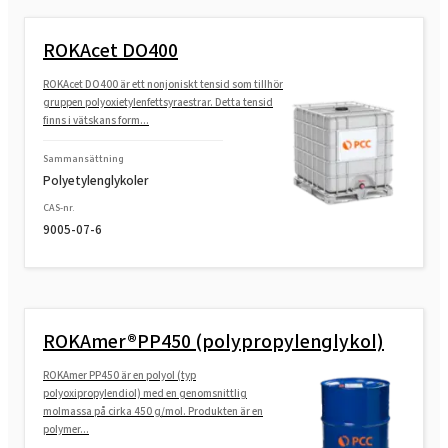
EXOfos® PT-A (fosforsyraester)
ROKAcet DO400
ROKAcet DO400 är ett nonjoniskt tensid som tillhör
gruppen polyoxietylenfettsyraestrar. Detta tensid
finns i vätskans form...
Sammansättning
Polyetylenglykoler
CAS-nr.
9005-07-6
ROKAmer®PP450 (polypropylenglykol)
ROKAmer PP450 är en polyol (typ
polyoxipropylendiol) med en genomsnittlig
molmassa på cirka 450 g/mol. Produkten är en
polymer...