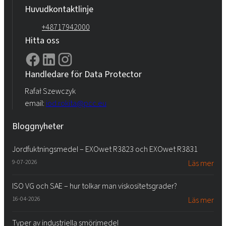
Huvudkontaktlinje
+48717942000
Hitta oss
Handledare för Data Protector
Rafał Szewczyk
email:
iod.rokita@pcc.eu
Bloggnyheter
Jordfuktningsmedel – EXOwet R3823 och EXOwet R3831
9-07-2026
Läs mer
ISO VG och SAE – hur tolkar man viskositetsgrader?
16-04-2026
Läs mer
Typer av industriella smörjmedel