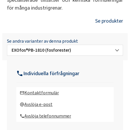
för många industrigrenar.
Se produkter
Se andra varianter av denna produkt
EXOfos®PB-1810 (fosforester)
EXOfos®PB-083 (fosforsyraester)
Individuella förfrågningar
EXOfos®PB-136 (fosforsyraester)
Kontaktformulär
EXOfos®PB-136B (fosforsyraester)
Avslöja e-post
Avslöja telefonnummer
EXOfos®PB-103 (fosforsyraester)