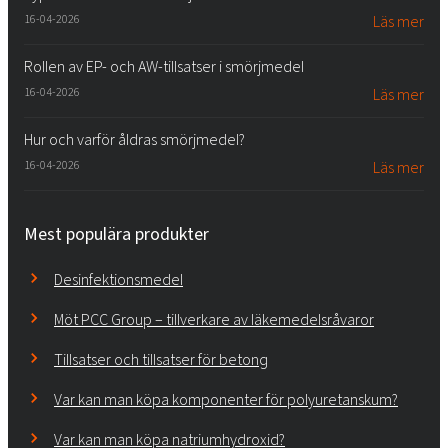
16-04-2026
Läs mer
Rollen av EP- och AW-tillsatser i smörjmedel
16-04-2026
Läs mer
Hur och varför åldras smörjmedel?
16-04-2026
Läs mer
Mest populära produkter
Desinfektionsmedel
Möt PCC Group – tillverkare av läkemedelsråvaror
Tillsatser och tillsatser för betong
Var kan man köpa komponenter för polyuretanskum?
Var kan man köpa natriumhydroxid?