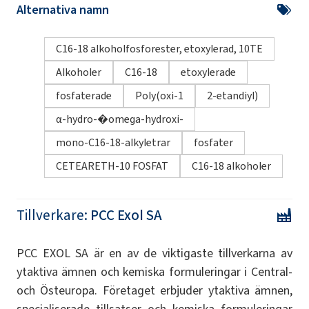
Alternativa namn
C16-18 alkoholfosforester, etoxylerad, 10TE
Alkoholer
C16-18
etoxylerade
fosfaterade
Poly(oxi-1
2-etandiyl)
α-hydro-�omega-hydroxi-
mono-C16-18-alkyletrar
fosfater
CETEARETH-10 FOSFAT
C16-18 alkoholer
Tillverkare:
PCC Exol SA
PCC EXOL SA är en av de viktigaste tillverkarna av
ytaktiva ämnen och kemiska formuleringar i Central-
och Östeuropa. Företaget erbjuder ytaktiva ämnen,
specialiserade tillsatser och kemiska formuleringar