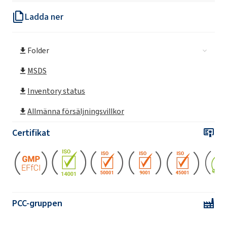
Ladda ner
EXOfos®PB-184 (fosforsyraester)
Folder
EXOfos®PB-139 (fosforsyraester)
MSDS
EXOfos®PB-133 (tridecyleterfosfat)
Inventory status
Allmänna försäljningsvillkor
EXOfos®PB-253 (fosforsyraester)
Certifikat
EXOfos®PB-264 (fosforsyraester)
EXOfos®PD-103LP
PCC-gruppen
EXOfos®PT-E (fosforsyraester)