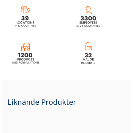
EXOfos®PA-080S (fosforsyraester)
EXOfos®PB-043K (fosforsyraester)
EXOfos®PB-136K/90 (fosforsyraester)
EXOfos®PB-267 (fosforsyraester)
EXOfos®PF-623 (fosforsyraester)
Liknande Produkter
EXOfos PB-1016M (fosforsyraester)