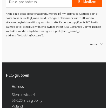
Bli Medlem
Ange din e-postadress för att prenumerera på nyhetsbrevet. Att uppge din e-
postadress är frivilligt, men om du inte gör det kommer vi inte att kunna
skicka ett nyhetsbrev till dig. Administratör för personuppgifter är PCC Rokita
SA med säte i Brzeg Dolny (Sienkiewicza Street 4, 56-120 Brzeg Dolny). Du kan
kontakta vår dataskyddsansvarig via e-post: [hide _email_a
address="iod.rokita@pcc.eu"].
Läs mer
PCC-gruppen
Adress
Sienkiewicza 4
56-120 Brzeg Dolny
Poland