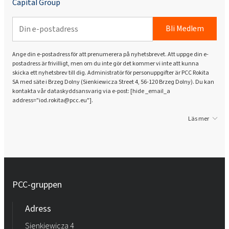
Capital Group
Bli Medlem
Ange din e-postadress för att prenumerera på nyhetsbrevet. Att uppge din e-
postadress är frivilligt, men om du inte gör det kommer vi inte att kunna
skicka ett nyhetsbrev till dig. Administratör för personuppgifter är PCC Rokita
SA med säte i Brzeg Dolny (Sienkiewicza Street 4, 56-120 Brzeg Dolny). Du kan
kontakta vår dataskyddsansvarig via e-post: [hide _email_a
address="iod.rokita@pcc.eu"].
Läs mer
PCC-gruppen
Adress
Sienkiewicza 4