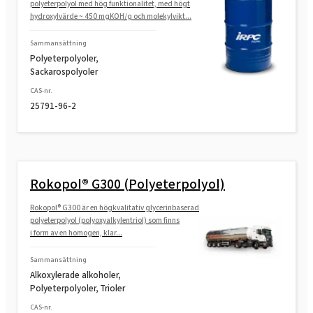
polyeterpolyol med hög funktionalitet, med högt
hydroxylvärde ~ 450 mgKOH/g och molekylvikt...
Sammansättning
Polyeterpolyoler,
Sackarospolyoler
CAS-nr.
25791-96-2
Rokopol® G300 (Polyeterpolyol)
Rokopol® G300 är en högkvalitativ glycerinbaserad
polyeterpolyol (polyoxyalkylentriol) som finns
i form av en homogen, klar...
Sammansättning
Alkoxylerade alkoholer,
Polyeterpolyoler, Trioler
CAS-nr.