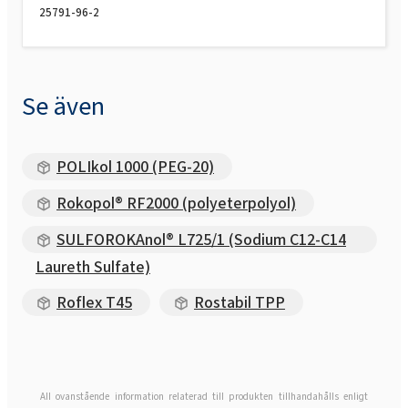
25791-96-2
Se även
POLIkol 1000 (PEG-20)
Rokopol® RF2000 (polyeterpolyol)
SULFOROKAnol® L725/1 (Sodium C12-C14
Laureth Sulfate)
Roflex T45
Rostabil TPP
All ovanstående information relaterad till produkten tillhandahålls enligt