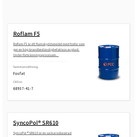
Roflam F5
Roflam F5 är ett flamskyddsmedel med fosfor som
ger en hög brandbeständighetsklass av plast.
Under förbränningsprocessen...
Sammansättning
Fosfat
CAS-nr.
68937-41-7
SyncoPol® SR610
SyncoPol ® SR610 är en sackarosbaserad