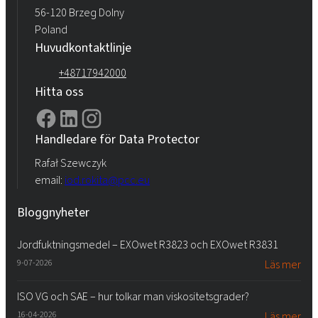
56-120 Brzeg Dolny
Poland
Huvudkontaktlinje
+48717942000
Hitta oss
Handledare för Data Protector
Rafał Szewczyk
email:
iod.rokita@pcc.eu
Bloggnyheter
Jordfuktningsmedel – EXOwet R3823 och EXOwet R3831
9-07-2026
Läs mer
ISO VG och SAE – hur tolkar man viskositetsgrader?
16-04-2026
Läs mer