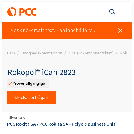
Maskinöversatt text. Kan innehålla fel.
Hem
Byggnadskonstruktion
OCF (Enkomponentskum)
Rokopol
Rokopol® iCan 2823
Prover tillgängliga
Skicka förfrågan
Tillverkare
PCC Rokita SA
/
PCC Rokita SA - Polyols Business Unit