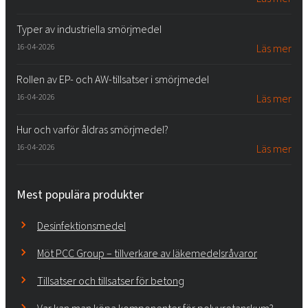
Typer av industriella smörjmedel
16-04-2026
Läs mer
Rollen av EP- och AW-tillsatser i smörjmedel
16-04-2026
Läs mer
Hur och varför åldras smörjmedel?
16-04-2026
Läs mer
Mest populära produkter
Desinfektionsmedel
Möt PCC Group – tillverkare av läkemedelsråvaror
Tillsatser och tillsatser för betong