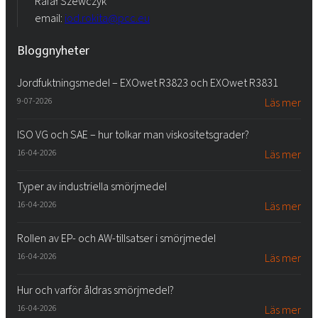
Rafał Szewczyk
email:
iod.rokita@pcc.eu
Bloggnyheter
Jordfuktningsmedel – EXOwet R3823 och EXOwet R3831
9-07-2026
Läs mer
ISO VG och SAE – hur tolkar man viskositetsgrader?
16-04-2026
Läs mer
Typer av industriella smörjmedel
16-04-2026
Läs mer
Rollen av EP- och AW-tillsatser i smörjmedel
16-04-2026
Läs mer
Hur och varför åldras smörjmedel?
16-04-2026
Läs mer