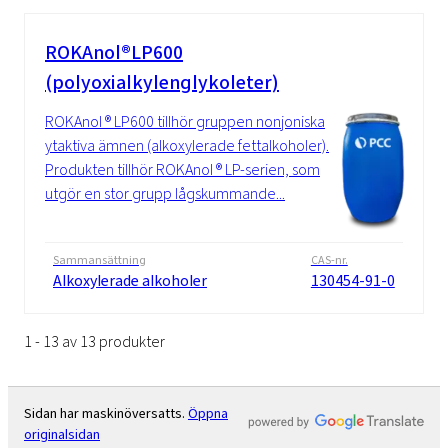
ROKAnol®LP600
(polyoxialkylenglykoleter)
ROKAnol ® LP600 tillhör gruppen nonjoniska
ytaktiva ämnen (alkoxylerade fettalkoholer).
Produkten tillhör ROKAnol ® LP-serien, som
utgör en stor grupp lågskummande...
Sammansättning
CAS-nr.
Alkoxylerade alkoholer
130454-91-0
1 - 13 av 13 produkter
Sidan har maskinöversatts.
Öppna
originalsidan