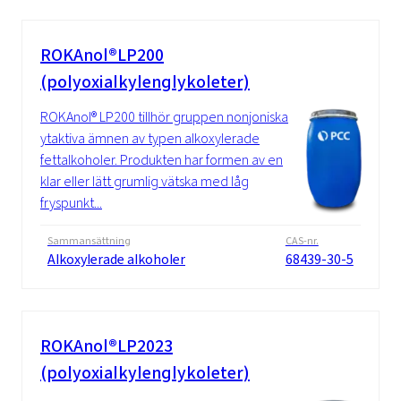
ROKAnol®LP200
(polyoxialkylenglykoleter)
ROKAnol® LP200 tillhör gruppen nonjoniska
ytaktiva ämnen av typen alkoxylerade
fettalkoholer. Produkten har formen av en
klar eller lätt grumlig vätska med låg
fryspunkt...
Sammansättning
CAS-nr.
Alkoxylerade alkoholer
68439-30-5
ROKAnol®LP2023
(polyoxialkylenglykoleter)