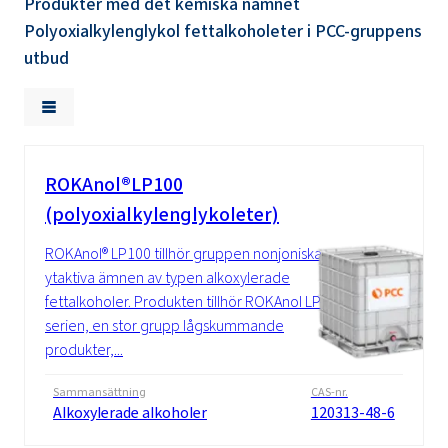
Produkter med det kemiska namnet
Polyoxialkylenglykol fettalkoholeter i PCC-gruppens
utbud
ROKAnol®LP100
(polyoxialkylenglykoleter)
ROKAnol® LP100 tillhör gruppen nonjoniska
ytaktiva ämnen av typen alkoxylerade
fettalkoholer. Produkten tillhör ROKAnol LP-
serien, en stor grupp lågskummande
produkter,...
Sammansättning
CAS-nr.
Alkoxylerade alkoholer
120313-48-6