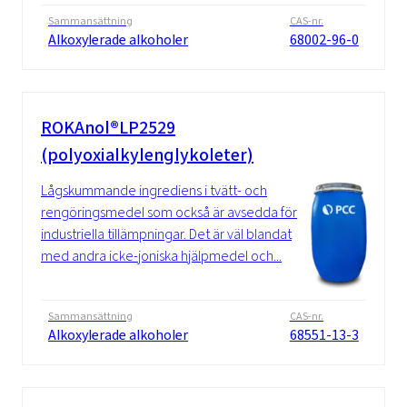
Sammansättning
CAS-nr.
Alkoxylerade alkoholer
68002-96-0
ROKAnol®LP2529
(polyoxialkylenglykoleter)
Lågskummande ingrediens i tvätt- och
rengöringsmedel som också är avsedda för
industriella tillämpningar. Det är väl blandat
med andra icke-joniska hjälpmedel och...
Sammansättning
CAS-nr.
Alkoxylerade alkoholer
68551-13-3