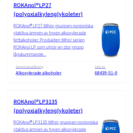
ROKAnol®LP27
(polyoxialkylenglykoleter)
ROKAnol® LP27 tillhör gruppen nonjoniska
ytaktiva ämnen av typen alkoxylerade
fettalkoholer. Produkten tillhör serien
ROKAnol LP som utgör en stor grupp
lågskummande...
Sammansättning
CAS-nr.
Alkoxylerade alkoholer
68439-51-0
ROKAnol®LP3135
(polyoxialkylenglykoleter)
ROKAnol® LP3135 tillhör gruppen nonjoniska
ytaktiva ämnen av typen alkoxylerade