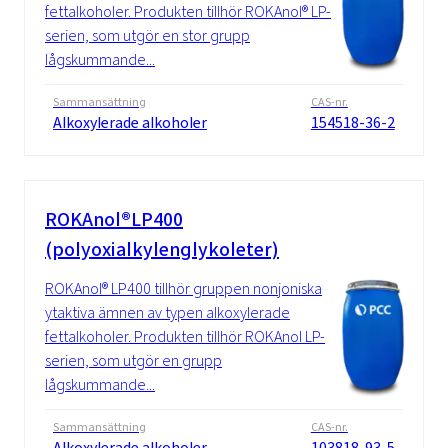
fettalkoholer. Produkten tillhör ROKAnol® LP-
serien, som utgör en stor grupp
lågskummande...
Sammansättning
CAS-nr.
Alkoxylerade alkoholer
154518-36-2
ROKAnol®LP400
(polyoxialkylenglykoleter)
ROKAnol® LP400 tillhör gruppen nonjoniska
ytaktiva ämnen av typen alkoxylerade
fettalkoholer. Produkten tillhör ROKAnol LP-
serien, som utgör en grupp
lågskummande...
Sammansättning
CAS-nr.
Alkoxylerade alkoholer
103818-93-5