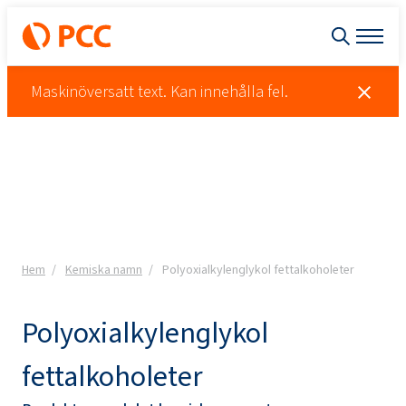
Maskinöversatt text. Kan innehålla fel.
Hem
Kemiska namn
Polyoxialkylenglykol fettalkoholeter
Polyoxialkylenglykol
fettalkoholeter