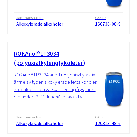
Sammansättning
CAS-nr.
Alkoxylerade alkoholer
166736-08-9
ROKAnol®LP3034
(polyoxialkylenglykoleter)
ROKAnol® LP3034 är ett nonjoniskt ytaktivt
ämne av typen alkoxylerade fettalkoholer.
Produkter är en vätska med låg fryspunkt,
dvs under -20°C. Innehållet av aktiv...
Sammansättning
CAS-nr.
Alkoxylerade alkoholer
120313-48-6