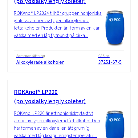
(polyoxialkylenglykoleter)
ROKAnol® LP2024 tillhör gruppen nonjoniska
ytaktiva ämnen av typen alkoxylerade
fettalkoholer. Produkten är i form av en klar
vätska med en låg flytpunkt på cirka...
Sammansättning
CAS-nr.
Alkoxylerade alkoholer
37251-67-5
ROKAnol® LP220
(polyoxialkylenglykoleter)
ROKAnol LP220 är ett nonjoniskt ytaktivt
ämne av typen alkoxylerad fettalkohol. Den
har formen av en klar eller lätt grumlig
vätska med låg koaguleringstemperatur...