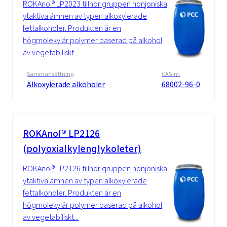
ROKAnol® LP2023 tillhör gruppen nonjoniska
ytaktiva ämnen av typen alkoxylerade
fettalkoholer. Produkten är en
högmolekylär polymer baserad på alkohol
av vegetabiliskt...
Sammansättning
CAS-nr.
Alkoxylerade alkoholer
68002-96-0
ROKAnol® LP2126
(polyoxialkylenglykoleter)
ROKAnol® LP2126 tillhör gruppen nonjoniska
ytaktiva ämnen av typen alkoxylerade
fettalkoholer. Produkten är en
högmolekylär polymer baserad på alkohol
av vegetabiliskt...