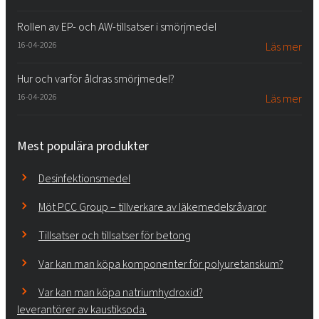
Rollen av EP- och AW-tillsatser i smörjmedel
16-04-2026
Läs mer
Hur och varför åldras smörjmedel?
16-04-2026
Läs mer
Mest populära produkter
Desinfektionsmedel
Möt PCC Group – tillverkare av läkemedelsråvaror
Tillsatser och tillsatser för betong
Var kan man köpa komponenter för polyuretanskum?
Var kan man köpa natriumhydroxid?
leverantörer av kaustiksoda.