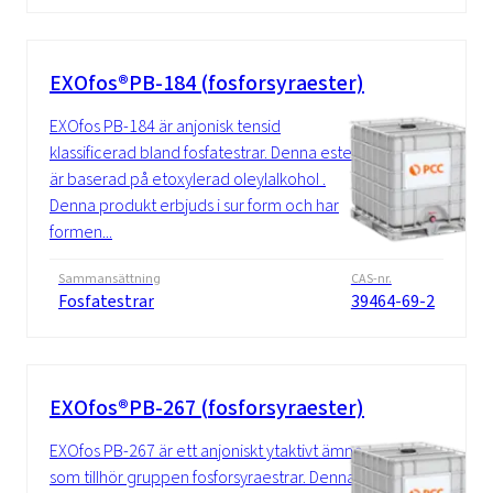
EXOfos®PB-184 (fosforsyraester)
EXOfos PB-184 är anjonisk tensid
klassificerad bland fosfatestrar. Denna ester
är baserad på etoxylerad oleylalkohol .
Denna produkt erbjuds i sur form och har
formen...
Sammansättning
CAS-nr.
Fosfatestrar
39464-69-2
EXOfos®PB-267 (fosforsyraester)
EXOfos PB-267 är ett anjoniskt ytaktivt ämne
som tillhör gruppen fosforsyraestrar. Denna