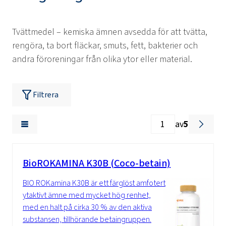
Tvättmedel – kemiska ämnen avsedda för att tvätta,
rengöra, ta bort fläckar, smuts, fett, bakterier och
andra föroreningar från olika ytor eller material.
Filtrera
av
5
BioROKAMINA K30B (Coco-betain)
BIO ROKamina K30B är ett färglöst amfotert
ytaktivt ämne med mycket hög renhet,
med en halt på cirka 30 % av den aktiva
substansen, tillhörande betaingruppen.