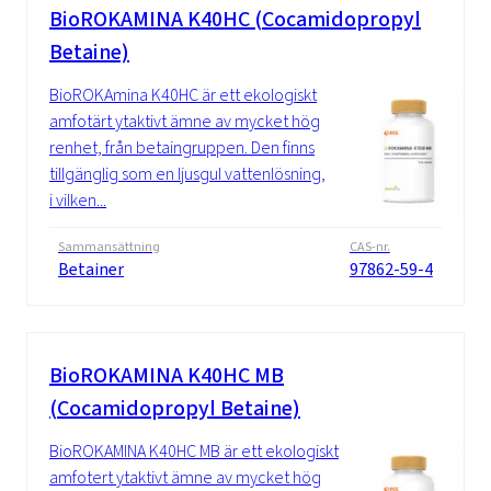
BioROKAMINA K40HC (Cocamidopropyl
Betaine)
BioROKAmina K40HC är ett ekologiskt
amfotärt ytaktivt ämne av mycket hög
renhet, från betaingruppen. Den finns
tillgänglig som en ljusgul vattenlösning,
i vilken...
Sammansättning
CAS-nr.
Betainer
97862-59-4
BioROKAMINA K40HC MB
(Cocamidopropyl Betaine)
BioROKAMINA K40HC MB är ett ekologiskt
amfotert ytaktivt ämne av mycket hög