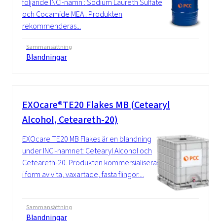
följande INCI-namn : Sodium Laureth Sulfate
och Cocamide MEA . Produkten
rekommenderas...
Sammansättning
Blandningar
EXOcare®TE20 Flakes MB (Cetearyl
Alcohol, Ceteareth-20)
EXOcare TE20 MB Flakes är en blandning
under INCI-namnet: Cetearyl Alcohol och
Ceteareth-20. Produkten kommersialiseras
i form av vita, vaxartade, fasta flingor....
Sammansättning
Blandningar