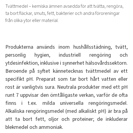
Tvättmedel – kemiska ämnen avsedda för att tvätta, rengöra,
ta bort fläckar, smuts, fett, bakterier och andra föroreningar
från olika ytor eller material.
Produkterna används inom hushållsstädning, tvätt,
personlig hygien, industriell rengöring och
ytdesinfektion, inklusive i synnerhet hälsovårdssektorn.
Beroende på syftet kännetecknas tvättmedel av ett
specifikt pH. Preparat som tar bort hårt vatten eller
rost är vanligtvis sura. Neutrala produkter med ett pH
runt 7 uppvisar den ömtåligaste verkan, varför de ofta
finns i t.ex. milda universella rengöringsmedel.
Alkaliska rengöringsmedel (med alkaliskt pH) är bra på
att ta bort fett, oljor och proteiner; de inkluderar
blekmedel och ammoniak.