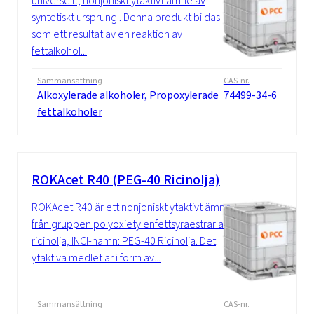
universellt, nonjoniskt ytaktivt ämne av
syntetiskt ursprung . Denna produkt bildas
som ett resultat av en reaktion av
fettalkohol...
Sammansättning
CAS-nr.
Alkoxylerade alkoholer, Propoxylerade
74499-34-6
fettalkoholer
ROKAcet R40 (PEG-40 Ricinolja)
ROKAcet R40 är ett nonjoniskt ytaktivt ämne
från gruppen polyoxietylenfettsyraestrar av
ricinolja, INCI-namn: PEG-40 Ricinolja. Det
ytaktiva medlet är i form av...
Sammansättning
CAS-nr.