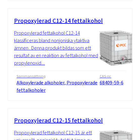
Propoxylerad C12-14 fettalkohol
Propoxylerad fettalkohol C12-14
klassificeras bland nonjoniska ytaktiva
ämnen . Denna produkt bildas som ett
resultat av en reaktion av fettalkohol med
propylenoxid....
Sammansättning
CAS-nr.
Alkoxylerade alkoholer, Propoxylerade
68409-59-6
fettalkoholer
Propoxylerad C12-15 fettalkohol
Propoxylerad fettalkohol C12-15 är ett