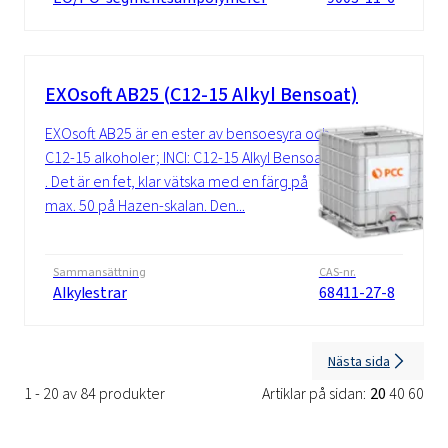
EXOsoft AB25 (C12-15 Alkyl Bensoat)
EXOsoft AB25 är en ester av bensoesyra och
C12-15 alkoholer; INCI: C12-15 Alkyl Bensoat
. Det är en fet, klar vätska med en färg på
max. 50 på Hazen-skalan. Den...
Sammansättning
CAS-nr.
Alkylestrar
68411-27-8
Nästa sida
1 - 20 av 84 produkter
Artiklar på sidan:
20
40
60