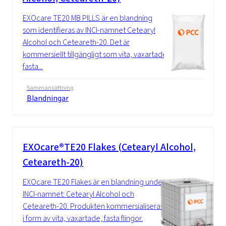
EXOcare TE20 MB PILLS är en blandning
som identifieras av INCI-namnet Cetearyl
Alcohol och Ceteareth-20. Det är
kommersiellt tillgängligt som vita, vaxartade
fasta...
Sammansättning
Blandningar
EXOcare®TE20 Flakes (Cetearyl Alcohol,
Ceteareth-20)
EXOcare TE20 Flakes är en blandning under
INCI-namnet: Cetearyl Alcohol och
Ceteareth-20. Produkten kommersialiseras
i form av vita, vaxartade, fasta flingor.