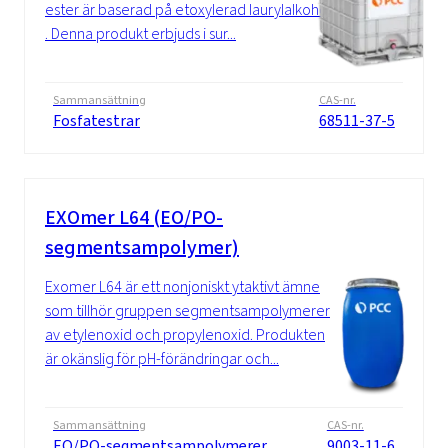
ester är baserad på etoxylerad laurylalkohol
. Denna produkt erbjuds i sur...
Sammansättning
CAS-nr.
Fosfatestrar
68511-37-5
EXOmer L64 (EO/PO-
segmentsampolymer)
Exomer L64 är ett nonjoniskt ytaktivt ämne
som tillhör gruppen segmentsampolymerer
av etylenoxid och propylenoxid. Produkten
är okänslig för pH-förändringar och...
Sammansättning
CAS-nr.
EO/PO-segmentsampolymerer
9003-11-6