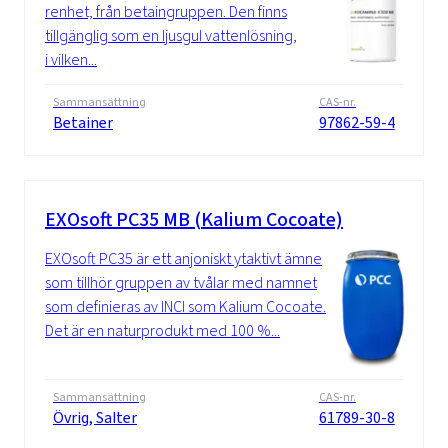
renhet, från betaingruppen. Den finns
tillgänglig som en ljusgul vattenlösning,
i vilken...
Sammansättning
CAS-nr.
Betainer
97862-59-4
EXOsoft PC35 MB (Kalium Cocoate)
EXOsoft PC35 är ett anjoniskt ytaktivt ämne
som tillhör gruppen av tvålar med namnet
som definieras av INCI som Kalium Cocoate.
Det är en naturprodukt med 100 %...
Sammansättning
CAS-nr.
Övrig, Salter
61789-30-8