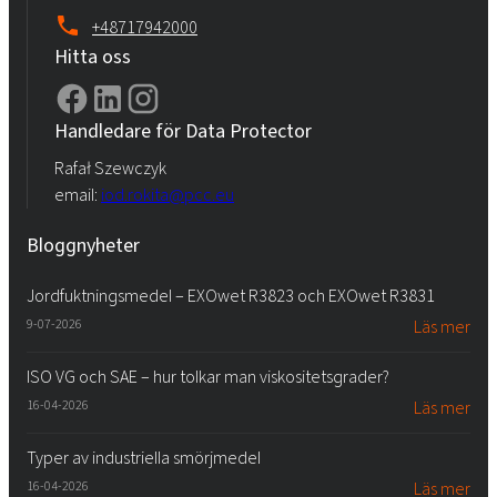
+48717942000
Hitta oss
Handledare för Data Protector
Rafał Szewczyk
email:
iod.rokita@pcc.eu
Bloggnyheter
Jordfuktningsmedel – EXOwet R3823 och EXOwet R3831
9-07-2026
Läs mer
ISO VG och SAE – hur tolkar man viskositetsgrader?
16-04-2026
Läs mer
Typer av industriella smörjmedel
16-04-2026
Läs mer