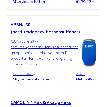
Alkoxylerade fettsyror
61791-12-6
ABSNa 30
(natriumdodecylbensensulfonat)
ABSNa 30 är 30 %
natriumalkylbensensulfonsyrasalt och tillhör
gruppen anjoniska ytaktiva ämnen. Denna
produkt är i form av en klar eller grumlig
vätska med låg färg....
Sammansättning
CAS-nr.
Alkylbensensulfonater
68411-30-3
CAMOLIN® Mak & Akacja - eko