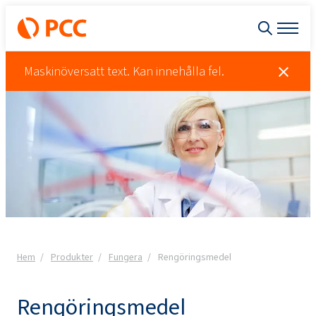
Maskinöversatt text. Kan innehålla fel.
Hem
Produkter
Fungera
Rengöringsmedel
Rengöringsmedel