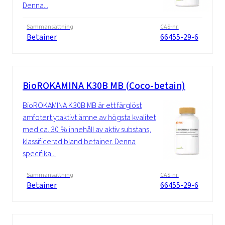
Denna...
Sammansättning
CAS-nr.
Betainer
66455-29-6
BioROKAMINA K30B MB (Coco-betain)
BioROKAMINA K30B MB är ett färglöst
amfotert ytaktivt ämne av högsta kvalitet
med ca. 30 % innehåll av aktiv substans,
klassificerad bland betainer. Denna
specifika...
Sammansättning
CAS-nr.
Betainer
66455-29-6