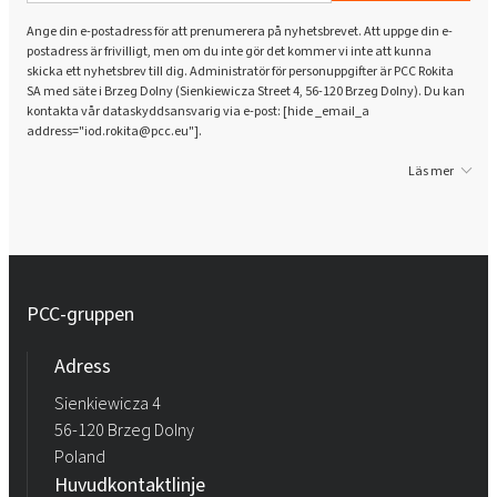
Ange din e-postadress för att prenumerera på nyhetsbrevet. Att uppge din e-
postadress är frivilligt, men om du inte gör det kommer vi inte att kunna
skicka ett nyhetsbrev till dig. Administratör för personuppgifter är PCC Rokita
SA med säte i Brzeg Dolny (Sienkiewicza Street 4, 56-120 Brzeg Dolny). Du kan
kontakta vår dataskyddsansvarig via e-post: [hide _email_a
address="iod.rokita@pcc.eu"].
Läs mer
PCC-gruppen
Adress
Sienkiewicza 4
56-120 Brzeg Dolny
Poland
Huvudkontaktlinje