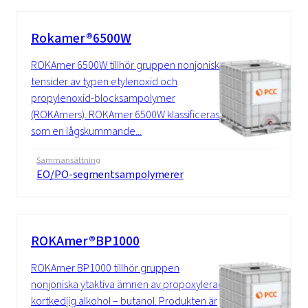
Rokamer®6500W
ROKAmer 6500W tillhör gruppen nonjoniska
tensider av typen etylenoxid och
propylenoxid-blocksampolymer
(ROKAmers). ROKAmer 6500W klassificeras
som en lågskummande...
Sammansättning
EO/PO-segmentsampolymerer
ROKAmer®BP1000
ROKAmer BP1000 tillhör gruppen
nonjoniska ytaktiva ämnen av propoxylerad
kortkedjig alkohol – butanol. Produkten är