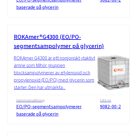
baserade på glycerin
ROKAmer®G4300 (EO/PO-
segmentsampolymer på glycerin)
ROKAmer G4300 är ett nonjoniskt ytaktivt
ämne som tillhör gruppen
blocksampolymerer av etylenoxid och
propylenoxid (EO/PO) med glycerin som
starter. Den har utmärkta...
Sammansättning
CAS-nr.
EO/PO-segmentsampolymerer
9082-00-2
baserade på glycerin