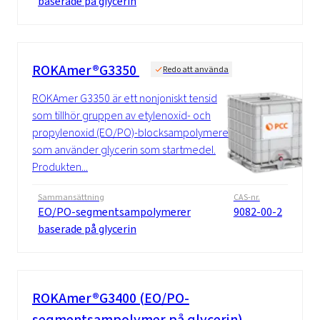
baserade på glycerin
ROKAmer®G3350
Redo att använda
ROKAmer G3350 är ett nonjoniskt tensid
som tillhör gruppen av etylenoxid- och
propylenoxid (EO/PO)-blocksampolymerer
som använder glycerin som startmedel.
Produkten...
Sammansättning
CAS-nr.
EO/PO-segmentsampolymerer
9082-00-2
baserade på glycerin
ROKAmer®G3400 (EO/PO-
segmentsampolymer på glycerin)