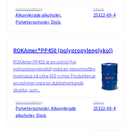
Sammansättning
CAS-nr.
Alkoxylerade alkoholer,
25322-69-4
Polyeterpolyoler, Diols
ROKAmer®PP450 (polypropylenglykol)
ROKAmer PP450 är en polyol (typ
polyoxipropylendiol) med en genomsnittlig
molmassa på cirka 450 g/mol. Produkten är
en polymer med en dubbelverkande
struktur, som...
Sammansättning
CAS-nr.
Polyeterpolyoler, Alkoxylerade
25322-69-4
alkoholer, Diols