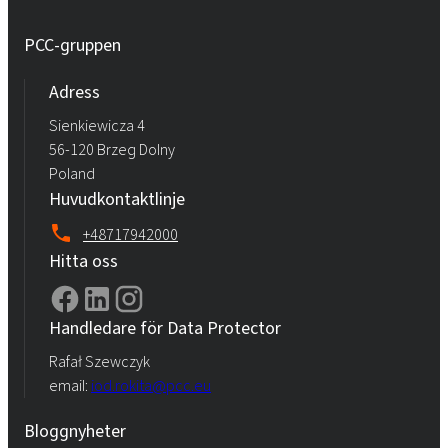
PCC-gruppen
Adress
Sienkiewicza 4
56-120 Brzeg Dolny
Poland
Huvudkontaktlinje
+48717942000
Hitta oss
Handledare för Data Protector
Rafał Szewczyk
email:
iod.rokita@pcc.eu
Bloggnyheter