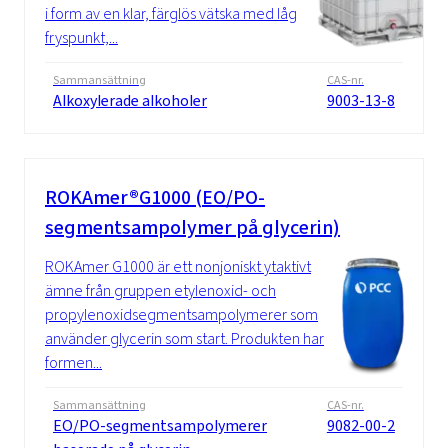
i form av en klar, färglös vätska med låg
fryspunkt,...
Sammansättning
CAS-nr.
Alkoxylerade alkoholer
9003-13-8
ROKAmer®G1000 (EO/PO-
segmentsampolymer på glycerin)
ROKAmer G1000 är ett nonjoniskt ytaktivt
ämne från gruppen etylenoxid- och
propylenoxidsegmentsampolymerer som
använder glycerin som start. Produkten har
formen...
Sammansättning
CAS-nr.
EO/PO-segmentsampolymerer
9082-00-2