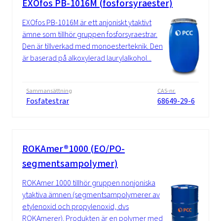
EXOfos PB-1016M (fosforsyraester)
EXOfos PB-1016M är ett anjoniskt ytaktivt
ämne som tillhör gruppen fosforsyraestrar.
Den är tillverkad med monoesterteknik. Den
är baserad på alkoxylerad laurylalkohol...
Sammansättning
CAS-nr.
Fosfatestrar
68649-29-6
ROKAmer®1000 (EO/PO-
segmentsampolymer)
ROKAmer 1000 tillhör gruppen nonjoniska
ytaktiva ämnen (segmentsampolymerer av
etylenoxid och propylenoxid, dvs
ROKAmerer). Produkten är en polymer med