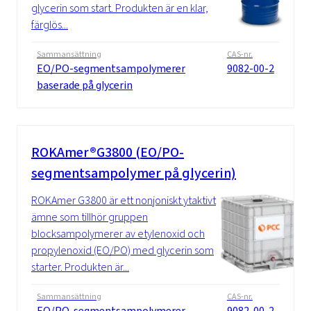
glycerin som start. Produkten är en klar,
färglös...
Sammansättning
CAS-nr.
EO/PO-segmentsampolymerer
9082-00-2
baserade på glycerin
ROKAmer®G3800 (EO/PO-
segmentsampolymer på glycerin)
ROKAmer G3800 är ett nonjoniskt ytaktivt
ämne som tillhör gruppen
blocksampolymerer av etylenoxid och
propylenoxid (EO/PO) med glycerin som
starter. Produkten är...
Sammansättning
CAS-nr.
EO/PO-segmentsampolymerer
9082-00-2