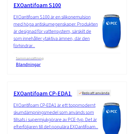
EXOantifoam S100
EXOantifoam S100 är en silikonemulsion
med höga antiskumegenskaper. Produkten
är designad för vattensystem, särskilt de
som innehåller ytaktiva ämnen, där den
förhindrar...
Sammansättning
Blandningar
EXOantifoam CP-EDA1
Redo att använda
EXOantifoam CP-EDA1 är ett toppmodernt
skumdämpningsmedel som används som
tillsats i supermjukgörare av PCE-typ. Det är
efterföljaren till det populära EXOantifoam...