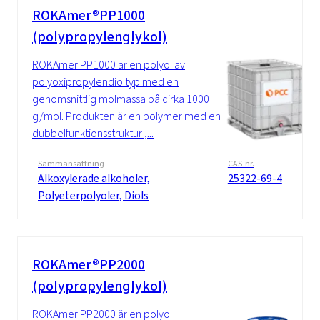
ROKAmer®PP1000
(polypropylenglykol)
ROKAmer PP1000 är en polyol av
polyoxipropylendioltyp med en
genomsnittlig molmassa på cirka 1000
g/mol. Produkten är en polymer med en
dubbelfunktionsstruktur ,...
Sammansättning
CAS-nr.
Alkoxylerade alkoholer,
25322-69-4
Polyeterpolyoler, Diols
ROKAmer®PP2000
(polypropylenglykol)
ROKAmer PP2000 är en polyol