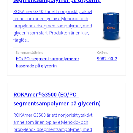
ROKAmer G3400 är ett nonjoniskt ytaktivt
ämne som är en typ av etylenoxid- och
propylenoxidsegmentsampolymer, med
glycerin som start. Produkten är en klar,
färglös...
Sammansättning
CAS-nr.
EO/PO-segmentsampolymerer
9082-00-2
baserade på glycerin
ROKAmer®G3500 (EO/PO-
segmentsampolymer på glycerin)
ROKAmer G3500 är ett nonjoniskt ytaktivt
ämne som är en typ av etylenoxid- och
propylenoxidsegmentsampolymer, med