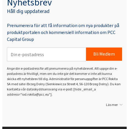
Nyhetsbrev
Håll dig uppdaterad
Prenumerera för att få information om nya produkter på
produktportalen och kommersiell information om PCC
Capital Group
Bli Medlem
Ange din e-postadress för att prenumerera på nyhetsbrevet. Att uppge din e-
postadress är frivilligt, men om du inte gör det kommer vi inte att kunna
skicka ett nyhetsbrev till dig. Administratör för personuppgifter är PCC Rokita
SA med säte i Brzeg Dolny (Sienkiewicza Street 4, 56-120 Brzeg Dolny). Du kan
kontakta vår dataskyddsansvarig via e-post: [hide _email_a
address="iod.rokita@pcc.eu"].
Läs mer