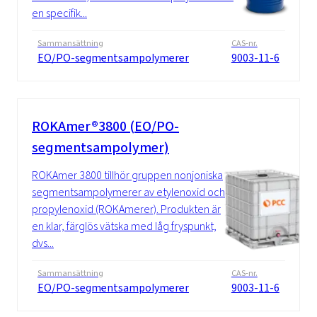
en specifik...
Sammansättning
CAS-nr.
EO/PO-segmentsampolymerer
9003-11-6
ROKAmer®3800 (EO/PO-
segmentsampolymer)
ROKAmer 3800 tillhör gruppen nonjoniska
segmentsampolymerer av etylenoxid och
propylenoxid (ROKAmerer). Produkten är
en klar, färglös vätska med låg fryspunkt,
dvs...
Sammansättning
CAS-nr.
EO/PO-segmentsampolymerer
9003-11-6