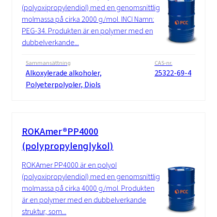
(polyoxipropylendiol) med en genomsnittlig
molmassa på cirka 2000 g/mol. INCI Namn:
PEG-34. Produkten är en polymer med en
dubbelverkande...
Sammansättning
CAS-nr.
Alkoxylerade alkoholer,
25322-69-4
Polyeterpolyoler, Diols
ROKAmer®PP4000
(polypropylenglykol)
ROKAmer PP4000 är en polyol
(polyoxipropylendiol) med en genomsnittlig
molmassa på cirka 4000 g/mol. Produkten
är en polymer med en dubbelverkande
struktur, som...