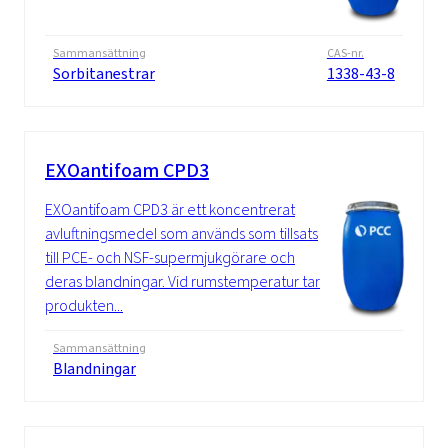
Sammansättning
CAS-nr.
Sorbitanestrar
1338-43-8
EXOantifoam CPD3
EXOantifoam CPD3 är ett koncentrerat
avluftningsmedel som används som tillsats
till PCE- och NSF-supermjukgörare och
deras blandningar. Vid rumstemperatur tar
produkten...
Sammansättning
Blandningar