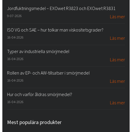
Jordfuktningsmedel – EXOwet R3823 och EXOwet R3831
9-07-2026
Läs mer
ISO VG och SAE – hur tolkar man viskositetsgrader?
16-04-2026
Läs mer
Typer av industriella smörjmedel
16-04-2026
Läs mer
Rollen av EP- och AW-tillsatser i smörjmedel
16-04-2026
Läs mer
Hur och varför åldras smörjmedel?
16-04-2026
Läs mer
Mest populära produkter