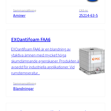
Sammansättning
CAS-nr.
Aminer
25214-63-5
EXOantifoam FAA6
EXOantifoam FAA6 är en blandning av
ytaktiva ämnen med mycket höga
skumdämpande egenskaper. Produkten är
avsedd för industriella applikationer. Vid
rumstemperatur...
Sammansättning
Blandningar