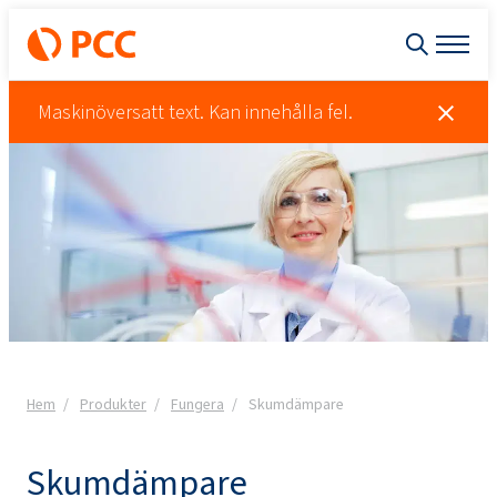
Maskinöversatt text. Kan innehålla fel.
Hem
Produkter
Fungera
Skumdämpare
Skumdämpare