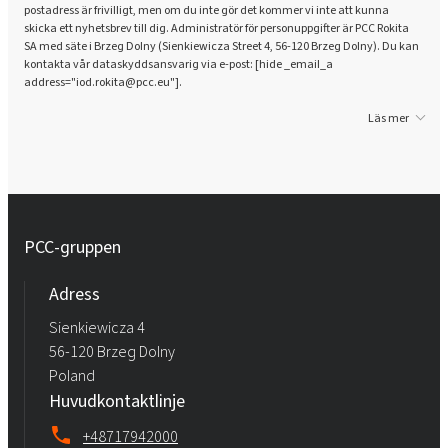
postadress är frivilligt, men om du inte gör det kommer vi inte att kunna
skicka ett nyhetsbrev till dig. Administratör för personuppgifter är PCC Rokita
SA med säte i Brzeg Dolny (Sienkiewicza Street 4, 56-120 Brzeg Dolny). Du kan
kontakta vår dataskyddsansvarig via e-post: [hide _email_a
address="iod.rokita@pcc.eu"].
Läs mer
PCC-gruppen
Adress
Sienkiewicza 4
56-120 Brzeg Dolny
Poland
Huvudkontaktlinje
+48717942000