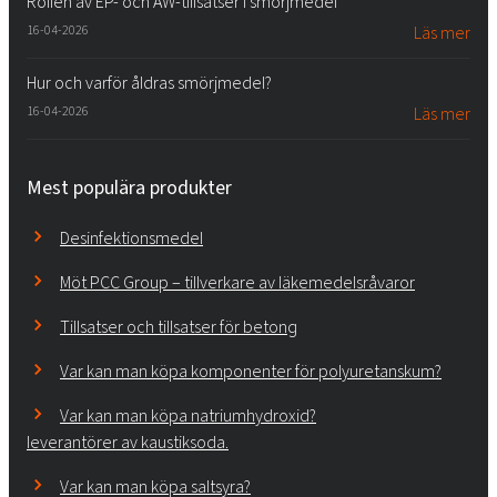
Rollen av EP- och AW-tillsatser i smörjmedel
16-04-2026
Läs mer
Hur och varför åldras smörjmedel?
16-04-2026
Läs mer
Mest populära produkter
Desinfektionsmedel
Möt PCC Group – tillverkare av läkemedelsråvaror
Tillsatser och tillsatser för betong
Var kan man köpa komponenter för polyuretanskum?
Var kan man köpa natriumhydroxid?
leverantörer av kaustiksoda.
Var kan man köpa saltsyra?