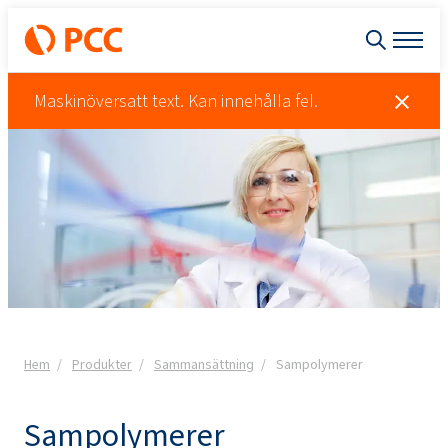
Maskinöversatt text. Kan innehålla fel.
Hem
Produkter
Sammansättning
Sampolymerer
Sampolymerer