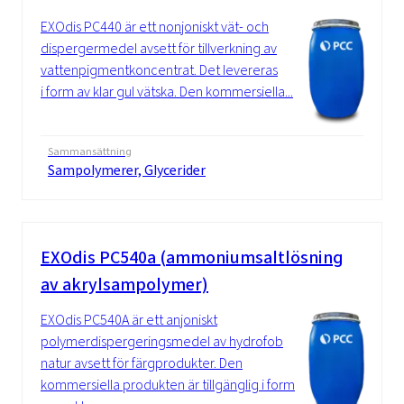
EXOdis PC440 är ett nonjoniskt vät- och
dispergermedel avsett för tillverkning av
vattenpigmentkoncentrat. Det levereras
i form av klar gul vätska. Den kommersiella...
Sammansättning
Sampolymerer, Glycerider
EXOdis PC540a (ammoniumsaltlösning
av akrylsampolymer)
EXOdis PC540A är ett anjoniskt
polymerdispergeringsmedel av hydrofob
natur avsett för färgprodukter. Den
kommersiella produkten är tillgänglig i form