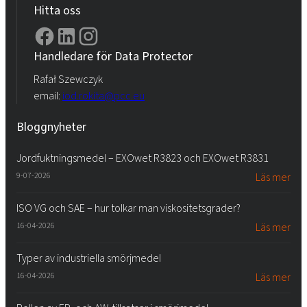
Hitta oss
Handledare för Data Protector
Rafał Szewczyk
email:
iod.rokita@pcc.eu
Bloggnyheter
Jordfuktningsmedel – EXOwet R3823 och EXOwet R3831
9-07-2026
Läs mer
ISO VG och SAE – hur tolkar man viskositetsgrader?
16-04-2026
Läs mer
Typer av industriella smörjmedel
16-04-2026
Läs mer