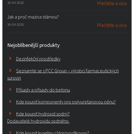
16-04-2026
Přečtěte si více
Jak a proč maziva stárnou?
16-04-2026
Přečtěte si více
Nejoblíbenější produkty
Dezinfekční prostředky
Seznamte se s PCC Group – výrobci farmaceutických
surovin
Přísady a přísady do betonu
Kde koupit komponenty pro polyuretanovou pěnu?
Kde koupit hydroxid sodný?
Dodavatelé hydroxidu sodného.
Kde koupit kyselinu chlorovodíkovou?