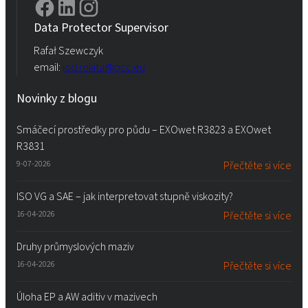
Data Protector Supervisor
Rafał Szewczyk
email:
iod.rokita@pcc.eu
Novinky z blogu
Smáčecí prostředky pro půdu – EXOwet R3823 a EXOwet
R3831
9-07-2026
Přečtěte si více
ISO VG a SAE – jak interpretovat stupně viskozity?
16-04-2026
Přečtěte si více
Druhy průmyslových maziv
16-04-2026
Přečtěte si více
Úloha EP a AW aditiv v mazivech