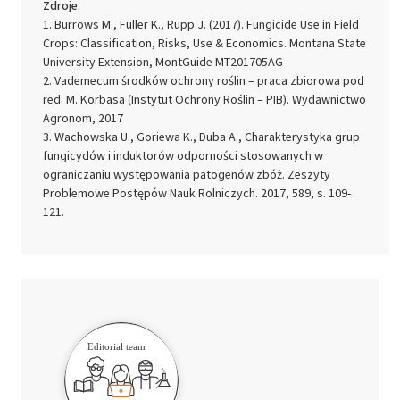
Zdroje:
Burrows M., Fuller K., Rupp J. (2017). Fungicide Use in Field
Crops: Classification, Risks, Use & Economics. Montana State
University Extension, MontGuide MT201705AG
Vademecum środków ochrony roślin – praca zbiorowa pod
red. M. Korbasa (Instytut Ochrony Roślin – PIB). Wydawnictwo
Agronom, 2017
Wachowska U., Goriewa K., Duba A., Charakterystyka grup
fungicydów i induktorów odporności stosowanych w
ograniczaniu występowania patogenów zbóż. Zeszyty
Problemowe Postępów Nauk Rolniczych. 2017, 589, s. 109-
121.