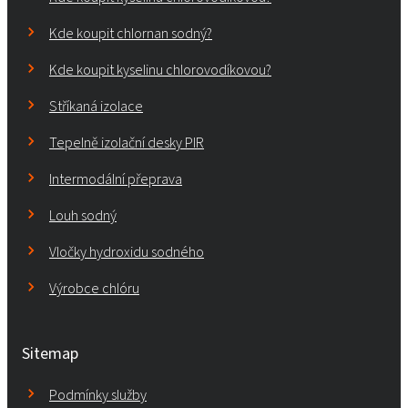
Kde koupit chlornan sodný?
Kde koupit kyselinu chlorovodíkovou?
Stříkaná izolace
Tepelně izolační desky PIR
Intermodální přeprava
Louh sodný
Vločky hydroxidu sodného
Výrobce chlóru
Sitemap
Podmínky služby