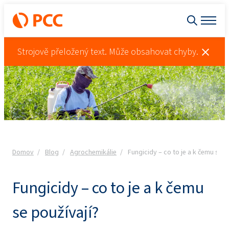
Strojově přeložený text. Může obsahovat chyby.
Domov
Blog
Agrochemikálie
Fungicidy – co to je a k čemu se p
Fungicidy – co to je a k čemu
se používají?