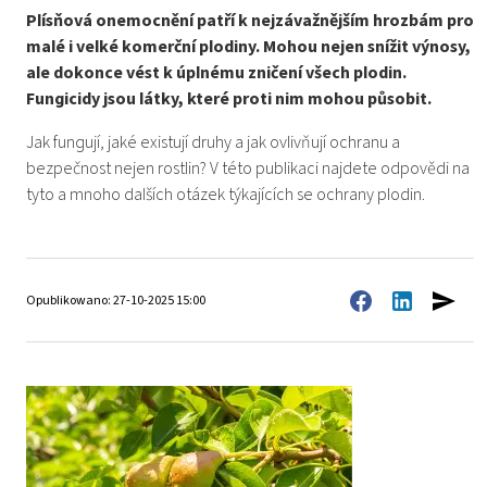
Plísňová onemocnění patří k nejzávažnějším hrozbám pro
malé i velké komerční plodiny. Mohou nejen snížit výnosy,
ale dokonce vést k úplnému zničení všech plodin.
Fungicidy jsou látky, které proti nim mohou působit.
Jak fungují, jaké existují druhy a jak ovlivňují ochranu a
bezpečnost nejen rostlin? V této publikaci najdete odpovědi na
tyto a mnoho dalších otázek týkajících se ochrany plodin.
Opublikowano: 27-10-2025 15:00