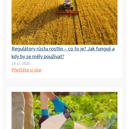
Regulátory růstu rostlin – co to je? Jak fungují a
kdy by se měly používat?
18-11-2025
Přečtěte si více