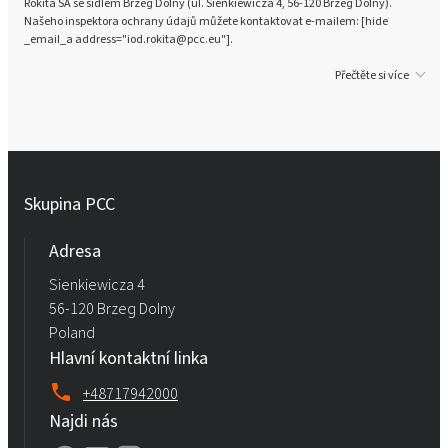
Rokita SA se sídlem Brzeg Dolny (ul. Sienkiewicza 4, 56-120 Brzeg Dolny).
Našeho inspektora ochrany údajů můžete kontaktovat e-mailem: [hide
_email_a address="iod.rokita@pcc.eu"].
Přečtěte si více
Skupina PCC
Adresa
Sienkiewicza 4
56-120 Brzeg Dolny
Poland
Hlavní kontaktní linka
+48717942000
Najdi nás