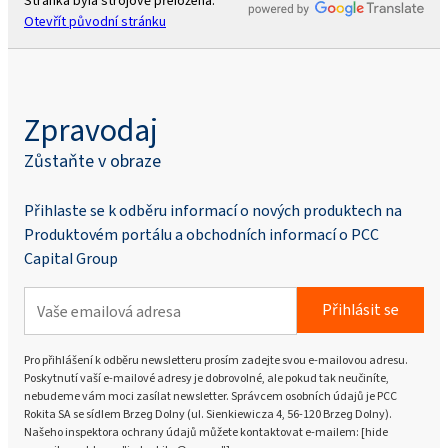
Stránka byla strojově přeložena.
Otevřít původní stránku
Zpravodaj
Zůstaňte v obraze
Přihlaste se k odběru informací o nových produktech na
Produktovém portálu a obchodních informací o PCC
Capital Group
Přihlásit se
Pro přihlášení k odběru newsletteru prosím zadejte svou e-mailovou adresu.
Poskytnutí vaší e-mailové adresy je dobrovolné, ale pokud tak neučiníte,
nebudeme vám moci zasílat newsletter. Správcem osobních údajů je PCC
Rokita SA se sídlem Brzeg Dolny (ul. Sienkiewicza 4, 56-120 Brzeg Dolny).
Našeho inspektora ochrany údajů můžete kontaktovat e-mailem: [hide