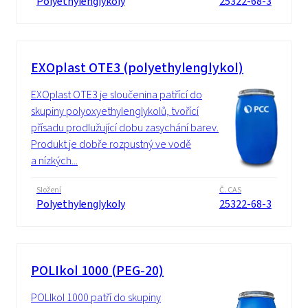
Polyethylenglykoly
25322-68-3
EXOplast OTE3 (polyethylenglykol)
EXOplast OTE3 je sloučenina patřící do
skupiny polyoxyethylenglykolů, tvořící
přísadu prodlužující dobu zasychání barev.
Produkt je dobře rozpustný ve vodě
a nízkých...
Složení
Č. CAS
Polyethylenglykoly
25322-68-3
POLIkol 1000 (PEG-20)
POLIkol 1000 patří do skupiny