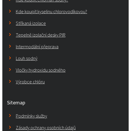
Kde koupit kyselinu chlorovodíkovou?
Stříkaná izolace
Tepelně izolační desky PIR
Intermodální přeprava
Louh sodný
Vločky hydroxidu sodného
Výrobce chlóru
Sitemap
Podmínky služby
Zásady ochrany osobních údajů