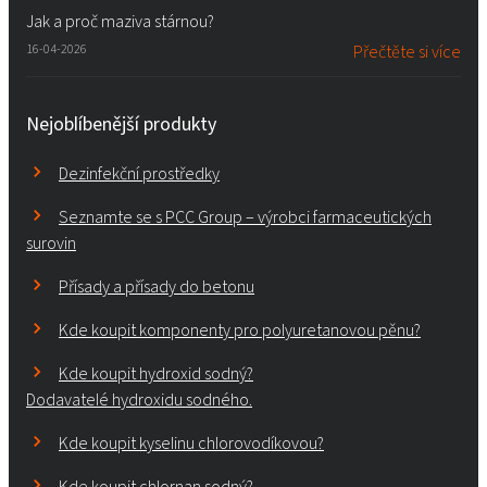
Jak a proč maziva stárnou?
16-04-2026
Přečtěte si více
Nejoblíbenější produkty
Dezinfekční prostředky
Seznamte se s PCC Group – výrobci farmaceutických
surovin
Přísady a přísady do betonu
Kde koupit komponenty pro polyuretanovou pěnu?
Kde koupit hydroxid sodný?
Dodavatelé hydroxidu sodného.
Kde koupit kyselinu chlorovodíkovou?
Kde koupit chlornan sodný?