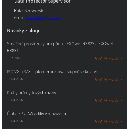
Data Protector Supervisor
Rafał Szewczyk
email:
iod.rokita@pcc.eu
Novinky z blogu
Smáčecí prostředky pro půdu – EXOwet R3823 a EXOwet
R3831
9-07-2026
Přečtěte si více
ISO VG a SAE – jak interpretovat stupně viskozity?
16-04-2026
Přečtěte si více
Druhy průmyslových maziv
16-04-2026
Přečtěte si více
Úloha EP a AW aditiv v mazivech
16-04-2026
Přečtěte si více