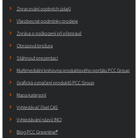
Zpracování osobních údajů
Všeobecné podmínky prodeje
Zpráva o poškození při přepravě
Obrazová brožura
Stáhnout prezentaci
Multimediální knihovna produktového portálu PCC Group
Grafická označení produktů PCC Group
Mapa kategorií
Vyhledávač čísel CAS
Vyhledávání názvů INCI
Blog PCC Greenline®