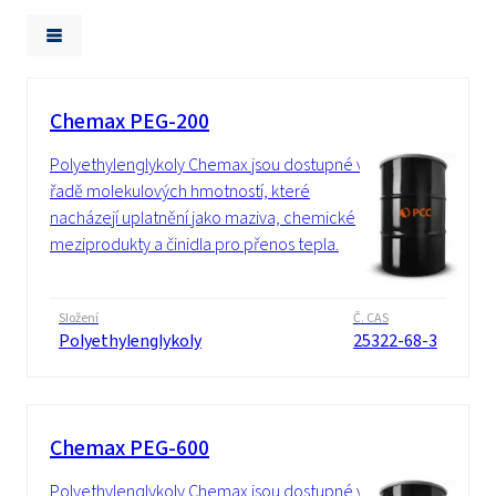
Chemax PEG-200
Polyethylenglykoly Chemax jsou dostupné v
řadě molekulových hmotností, které
nacházejí uplatnění jako maziva, chemické
meziprodukty a činidla pro přenos tepla.
Složení
Č. CAS
Polyethylenglykoly
25322-68-3
Chemax PEG-600
Polyethylenglykoly Chemax jsou dostupné v