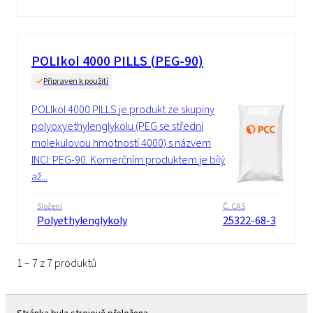
POLIkol 4000 PILLS (PEG-90)
Připraven k použití
POLIkol 4000 PILLS je produkt ze skupiny
polyoxyethylenglykolu (PEG se střední
molekulovou hmotností 4000) s názvem
INCI: PEG-90. Komerčním produktem je bílý
až...
Složení
Č. CAS
Polyethylenglykoly
25322-68-3
1 – 7 z 7 produktů