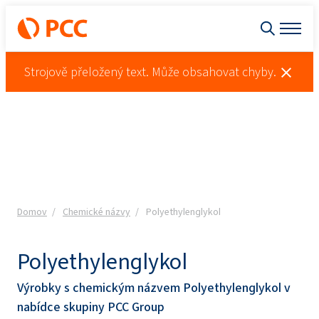
Strojově přeložený text. Může obsahovat chyby.
Domov
Chemické názvy
Polyethylenglykol
Polyethylenglykol
Výrobky s chemickým názvem Polyethylenglykol v
nabídce skupiny PCC Group