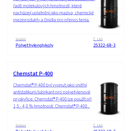
řadě molekulových hmotností, které
nacházejí uplatnění jako maziva, chemické
meziprodukty a činidla pro přenos tepla.
Složení
Č. CAS
Polyethylenglykoly
25322-68-3
Chemstat P-400
Chemstat® P-400 byl vyvinut jako vnitřní
antistatikum/lubrikant pro polyetylenové
pryskyřice. Chemstat® P-400 lze použít při
1,5 - 4,0 % hmotnosti. Chemstat® P-400...
Složení
Č. CAS