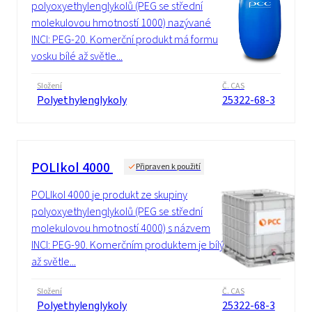
polyoxyethylenglykolů (PEG se střední
molekulovou hmotností 1000) nazývané
INCI: PEG-20. Komerční produkt má formu
vosku bílé až světle...
Složení
Č. CAS
Polyethylenglykoly
25322-68-3
POLIkol 4000
Připraven k použití
POLIkol 4000 je produkt ze skupiny
polyoxyethylenglykolů (PEG se střední
molekulovou hmotností 4000) s názvem
INCI: PEG-90. Komerčním produktem je bílý
až světle...
Složení
Č. CAS
Polyethylenglykoly
25322-68-3