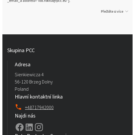
_email_a address="iod.rokita@pcc.eu"].
Přečtěte si více
Skupina PCC
Adresa
Sienkiewicza 4
56-120 Brzeg Dolny
Poland
Hlavní kontaktní linka
+48717942000
Najdi nás