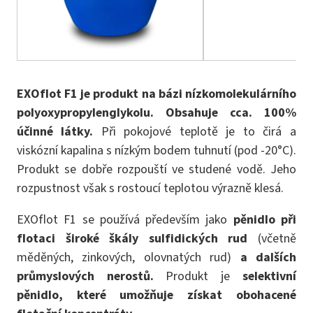
EXOflot F1 je produkt na bázi nízkomolekulárního
polyoxypropylenglykolu. Obsahuje cca. 100%
účinné látky.
Při pokojové teplotě je to čirá a
viskózní kapalina s nízkým bodem tuhnutí (pod -20°C).
Produkt se dobře rozpouští ve studené vodě. Jeho
rozpustnost však s rostoucí teplotou výrazně klesá.
EXOflot F1 se používá především jako
pěnidlo při
flotaci široké škály sulfidických rud
(včetně
měděných, zinkových, olovnatých rud)
a dalších
průmyslových nerostů.
Produkt je
selektivní
pěnidlo, které umožňuje získat obohacené