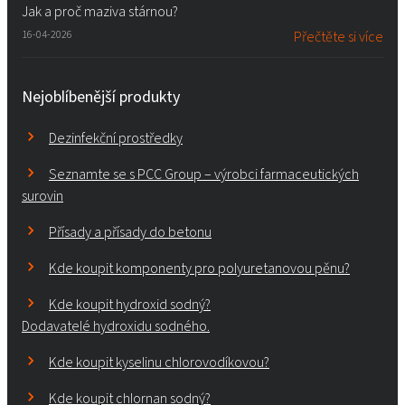
Jak a proč maziva stárnou?
16-04-2026
Přečtěte si více
Nejoblíbenější produkty
Dezinfekční prostředky
Seznamte se s PCC Group – výrobci farmaceutických
surovin
Přísady a přísady do betonu
Kde koupit komponenty pro polyuretanovou pěnu?
Kde koupit hydroxid sodný?
Dodavatelé hydroxidu sodného.
Kde koupit kyselinu chlorovodíkovou?
Kde koupit chlornan sodný?