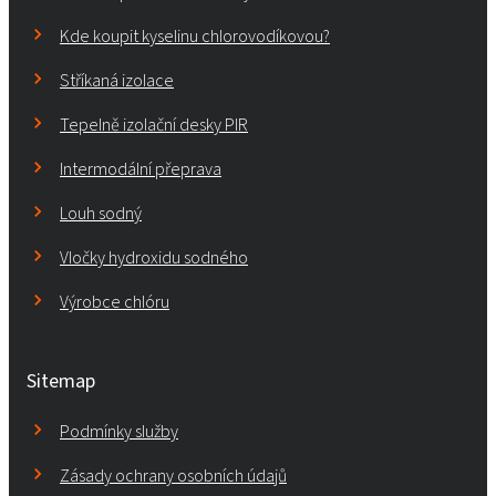
Kde koupit kyselinu chlorovodíkovou?
Stříkaná izolace
Tepelně izolační desky PIR
Intermodální přeprava
Louh sodný
Vločky hydroxidu sodného
Výrobce chlóru
Sitemap
Podmínky služby
Zásady ochrany osobních údajů