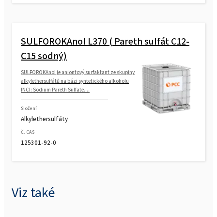
SULFOROKAnol
L370 ( Pareth sulfát C12-
C15 sodný)
SULFOROKAnol je aniontový surfaktant ze skupiny
alkylethersulfátů na bázi syntetického alkoholu
INCI: Sodium Pareth Sulfate....
Složení
Alkylethersulfáty
Č. CAS
125301-92-0
Viz také