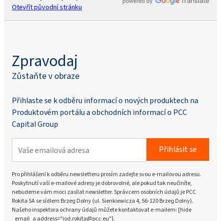
Otevřít původní stránku
Zpravodaj
Zůstaňte v obraze
Přihlaste se k odběru informací o nových produktech na
Produktovém portálu a obchodních informací o PCC
Capital Group
Přihlásit se
Pro přihlášení k odběru newsletteru prosím zadejte svou e-mailovou adresu.
Poskytnutí vaší e-mailové adresy je dobrovolné, ale pokud tak neučiníte,
nebudeme vám moci zasílat newsletter. Správcem osobních údajů je PCC
Rokita SA se sídlem Brzeg Dolny (ul. Sienkiewicza 4, 56-120 Brzeg Dolny).
Našeho inspektora ochrany údajů můžete kontaktovat e-mailem: [hide
_email_a address="iod.rokita@pcc.eu"].