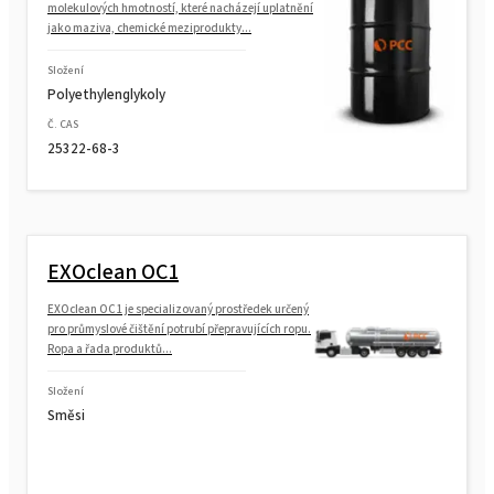
molekulových hmotností, které nacházejí uplatnění
jako maziva, chemické meziprodukty...
Složení
Polyethylenglykoly
Č. CAS
25322-68-3
EXOclean OC1
EXOclean OC1 je specializovaný prostředek určený
pro průmyslové čištění potrubí přepravujících ropu.
Ropa a řada produktů...
Složení
Směsi