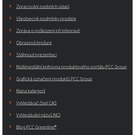
Zpracování osobních údajů
Všeobecné podmínky prodeje
Zpráva o poškození při přepravě
Obrazová brožura
Stáhnout prezentaci
Multimediální knihovna produktového portálu PCC Group
Grafická označení produktů PCC Group
Mapa kategorií
Vyhledávač čísel CAS
Vyhledávání názvů INCI
Blog PCC Greenline®