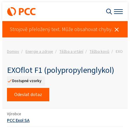
Strojově přeložený text. Může obsahovat chyby.
Domov
Energie a zdroje
Těžba a vrtání
Těžba kovů
EXOflot 
EXOflot F1 (polypropylenglykol)
Dostupné vzorky
Odeslat dotaz
Výrobce
PCC Exol SA