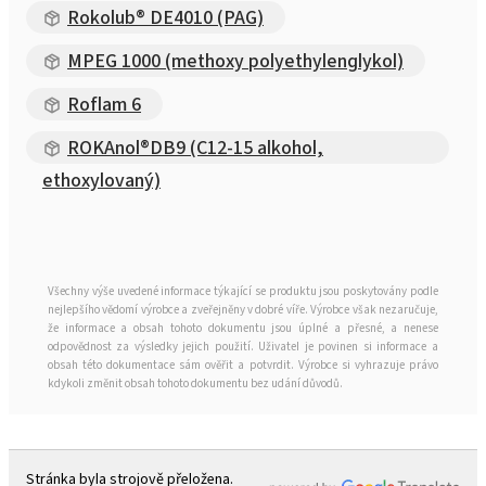
Rokolub® DE4010 (PAG)
MPEG 1000 (methoxy polyethylenglykol)
Roflam 6
ROKAnol®DB9 (C12-15 alkohol,
ethoxylovaný)
Všechny výše uvedené informace týkající se produktu jsou poskytovány podle
nejlepšího vědomí výrobce a zveřejněny v dobré víře. Výrobce však nezaručuje,
že informace a obsah tohoto dokumentu jsou úplné a přesné, a nenese
odpovědnost za výsledky jejich použití. Uživatel je povinen si informace a
obsah této dokumentace sám ověřit a potvrdit. Výrobce si vyhrazuje právo
kdykoli změnit obsah tohoto dokumentu bez udání důvodů.
Stránka byla strojově přeložena.