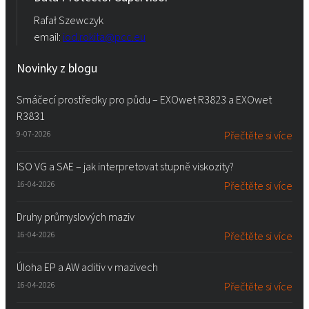
Rafał Szewczyk
email:
iod.rokita@pcc.eu
Novinky z blogu
Smáčecí prostředky pro půdu – EXOwet R3823 a EXOwet
R3831
9-07-2026
Přečtěte si více
ISO VG a SAE – jak interpretovat stupně viskozity?
16-04-2026
Přečtěte si více
Druhy průmyslových maziv
16-04-2026
Přečtěte si více
Úloha EP a AW aditiv v mazivech
16-04-2026
Přečtěte si více