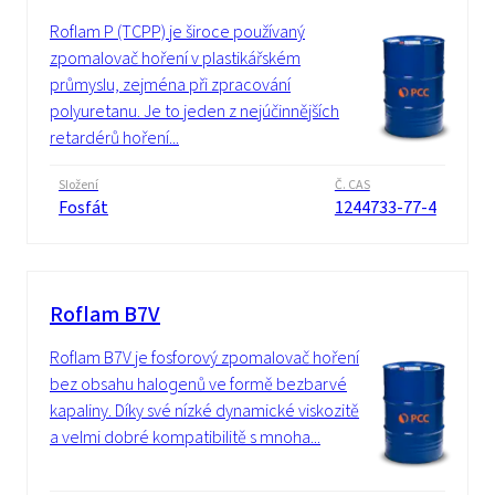
Roflam P (TCPP) je široce používaný
zpomalovač hoření v plastikářském
průmyslu, zejména při zpracování
polyuretanu. Je to jeden z nejúčinnějších
retardérů hoření...
Složení
Č. CAS
Fosfát
1244733-77-4
Roflam B7V
Roflam B7V je fosforový zpomalovač hoření
bez obsahu halogenů ve formě bezbarvé
kapaliny. Díky své nízké dynamické viskozitě
a velmi dobré kompatibilitě s mnoha...