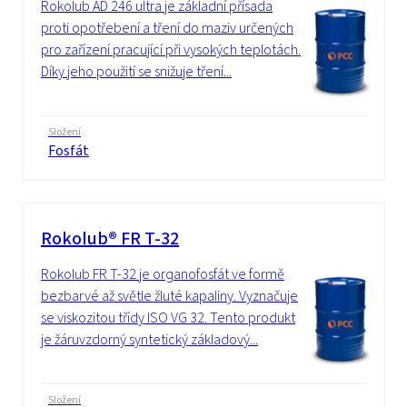
Rokolub AD 246 ultra je základní přísada
proti opotřebení a tření do maziv určených
pro zařízení pracující při vysokých teplotách.
Díky jeho použití se snižuje tření...
Složení
Fosfát
Rokolub® FR T-32
Rokolub FR T-32 je organofosfát ve formě
bezbarvé až světle žluté kapaliny. Vyznačuje
se viskozitou třídy ISO VG 32. Tento produkt
je žáruvzdorný syntetický základový...
Složení