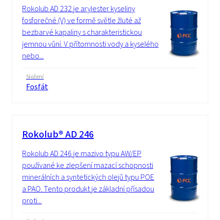
Rokolub AD 232 je arylester kyseliny
fosforečné (V) ve formě světle žluté až
bezbarvé kapaliny s charakteristickou
jemnou vůní. V přítomnosti vody a kyselého
nebo...
Složení
Fosfát
Rokolub® AD 246
Rokolub AD 246 je mazivo typu AW/EP
používané ke zlepšení mazací schopnosti
minerálních a syntetických olejů typu POE
a PAO. Tento produkt je základní přísadou
proti...