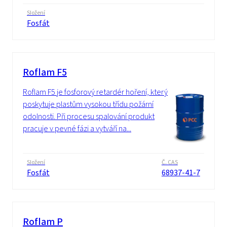
Složení
Fosfát
Roflam F5
Roflam F5 je fosforový retardér hoření, který
poskytuje plastům vysokou třídu požární
odolnosti. Při procesu spalování produkt
pracuje v pevné fázi a vytváří na...
Složení
Č. CAS
Fosfát
68937-41-7
Roflam P