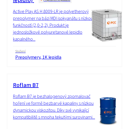
lepidlo)
Active Play AS H 8009-LR je polyetherový
prepolymer na bázi MDI isokyanátu s nízkou
funkčností (2,0-2,2). Produkt je
jednosložkové polyuretanové lepidlo
kapalného...
Složení
Prepolymery, 1K lepidla
Roflam B7
Roflam B7 je bezhalogenový zpomalovač
hoření ve formě bezbarvé kapaliny s nízkou
dynamickou viskozitou. Díky své vynikající
kompatibilitě s mnoha tekutými surovinami...