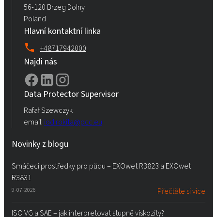
56-120 Brzeg Dolny
Poland
Hlavní kontaktní linka
+48717942000
Najdi nás
Data Protector Supervisor
Rafał Szewczyk
email:
iod.rokita@pcc.eu
Novinky z blogu
Smáčecí prostředky pro půdu – EXOwet R3823 a EXOwet
R3831
9-07-2026
Přečtěte si více
ISO VG a SAE – jak interpretovat stupně viskozity?