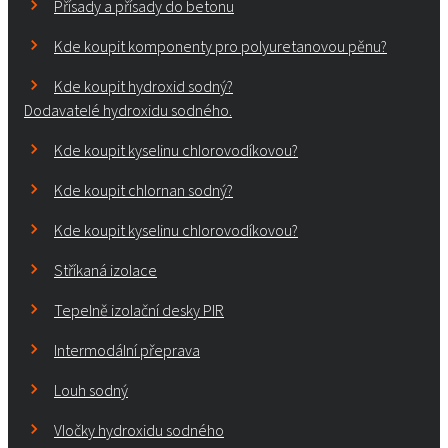
Přísady a přísady do betonu
Kde koupit komponenty pro polyuretanovou pěnu?
Kde koupit hydroxid sodný?
Dodavatelé hydroxidu sodného.
Kde koupit kyselinu chlorovodíkovou?
Kde koupit chlornan sodný?
Kde koupit kyselinu chlorovodíkovou?
Stříkaná izolace
Tepelně izolační desky PIR
Intermodální přeprava
Louh sodný
Vločky hydroxidu sodného