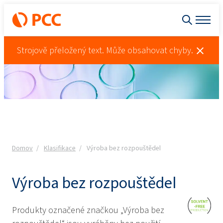
Strojově přeložený text. Může obsahovat chyby.
Domov
Klasifikace
Výroba bez rozpouštědel
Výroba bez rozpouštědel
Produkty označené značkou „Výroba bez