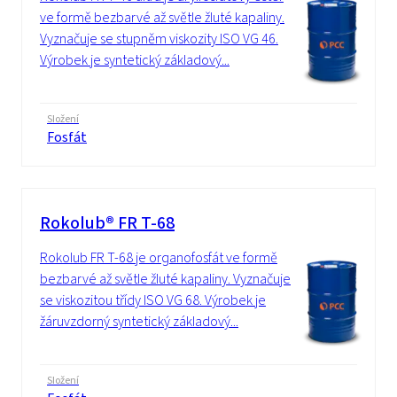
ve formě bezbarvé až světle žluté kapaliny.
Vyznačuje se stupněm viskozity ISO VG 46.
Výrobek je syntetický základový...
Složení
Fosfát
Rokolub® FR T-68
Rokolub FR T-68 je organofosfát ve formě
bezbarvé až světle žluté kapaliny. Vyznačuje
se viskozitou třídy ISO VG 68. Výrobek je
žáruvzdorný syntetický základový...
Složení