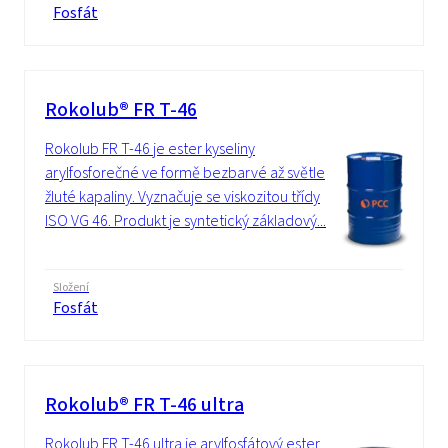
Fosfát
Rokolub® FR T-46
Rokolub FR T-46 je ester kyseliny
arylfosforečné ve formě bezbarvé až světle
žluté kapaliny. Vyznačuje se viskozitou třídy
ISO VG 46. Produkt je syntetický základový...
Složení
Fosfát
Rokolub® FR T-46 ultra
Rokolub FR T-46 ultra je arylfosfátový ester