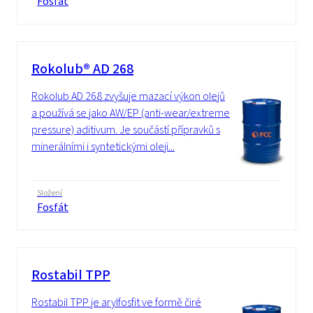
Fosfát
Rokolub® AD 268
Rokolub AD 268 zvyšuje mazací výkon olejů
a používá se jako AW/EP (anti-wear/extreme
pressure) aditivum. Je součástí přípravků s
minerálními i syntetickými oleji...
Složení
Fosfát
Rostabil TPP
Rostabil TPP je arylfosfit ve formě čiré