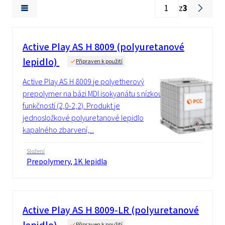
z
3
Active Play AS H 8009 (polyuretanové
lepidlo)
Připraven k použití
Active Play AS H 8009 je polyetherový
prepolymer na bázi MDI isokyanátu s nízkou
funkčností (2,0-2,2). Produkt je
jednosložkové polyuretanové lepidlo
kapalného zbarvení,...
Složení
Prepolymery, 1K lepidla
Active Play AS H 8009-LR (polyuretanové
Připraven k použití