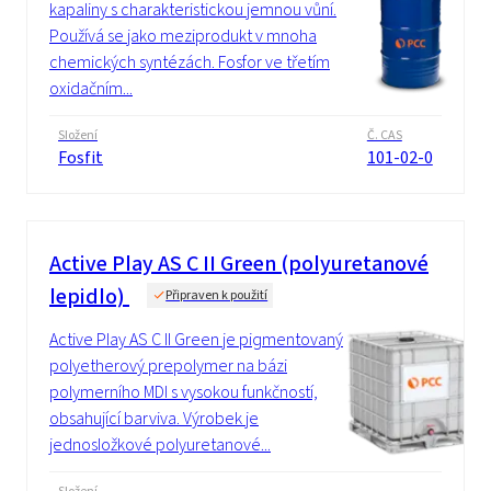
kapaliny s charakteristickou jemnou vůní.
Používá se jako meziprodukt v mnoha
chemických syntézách. Fosfor ve třetím
oxidačním...
Složení
Č. CAS
Fosfit
101-02-0
Active Play AS C II Green (polyuretanové
lepidlo)
Připraven k použití
Active Play AS C II Green je pigmentovaný
polyetherový prepolymer na bázi
polymerního MDI s vysokou funkčností,
obsahující barviva. Výrobek je
jednosložkové polyuretanové...