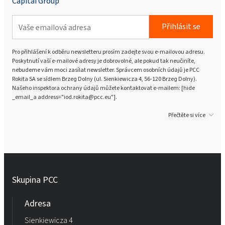
Capital Group
Přihlásit se
Pro přihlášení k odběru newsletteru prosím zadejte svou e-mailovou adresu.
Poskytnutí vaší e-mailové adresy je dobrovolné, ale pokud tak neučiníte,
nebudeme vám moci zasílat newsletter. Správcem osobních údajů je PCC
Rokita SA se sídlem Brzeg Dolny (ul. Sienkiewicza 4, 56-120 Brzeg Dolny).
Našeho inspektora ochrany údajů můžete kontaktovat e-mailem: [hide
_email_a address="iod.rokita@pcc.eu"].
Přečtěte si více
Skupina PCC
Adresa
Sienkiewicza 4