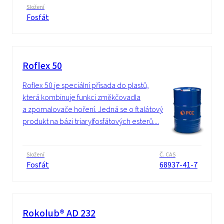
Složení
Fosfát
Roflex 50
Roflex 50 je speciální přísada do plastů,
která kombinuje funkci změkčovadla
a zpomalovače hoření. Jedná se o ftalátový
produkt na bázi triarylfosfátových esterů....
Složení
Č. CAS
Fosfát
68937-41-7
Rokolub® AD 232