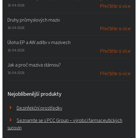
16-04-2026
Přečtěte si více
Druhy průmyslových maziv
16-04-2026
Přečtěte si více
Úloha EP a AW aditiv v mazivech
16-04-2026
Přečtěte si více
Jak a proč maziva stárnou?
16-04-2026
Přečtěte si více
Nejoblíbenější produkty
Dezinfekční prostředky
Seznamte se s PCC Group – výrobci farmaceutických
surovin