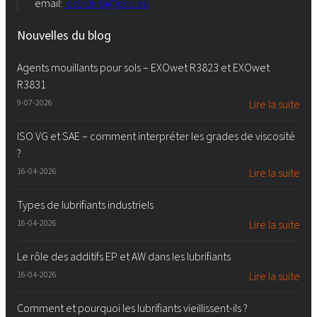
email:
iod.rokita@pcc.eu
Nouvelles du blog
Agents mouillants pour sols – EXOwet R3823 et EXOwet
R3831
9-07-2026
Lire la suite
ISO VG et SAE – comment interpréter les grades de viscosité
?
16-04-2026
Lire la suite
Types de lubrifiants industriels
16-04-2026
Lire la suite
Le rôle des additifs EP et AW dans les lubrifiants
16-04-2026
Lire la suite
Comment et pourquoi les lubrifiants vieillissent-ils ?