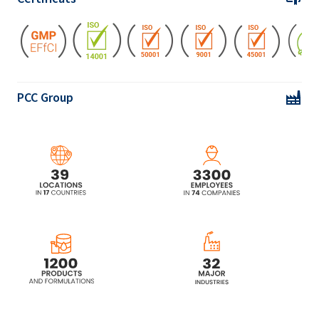
ROKAnol® L5A (Laureth-5)
ROKAnol® L5P5 (alcool C12-14 éthoxylé,
propoxylé)
PCC Group
ROKAnol® L5P5 MB (alcool C12-14 éthoxylé,
propoxylé)
ROKAnol® L7 (Laureth-7)
ROKAnol® L7 MB (Laureth-7)
ROKAnol L7A ( Laureth-7)
ROKAnol® L7A MB ( Laureth-7)