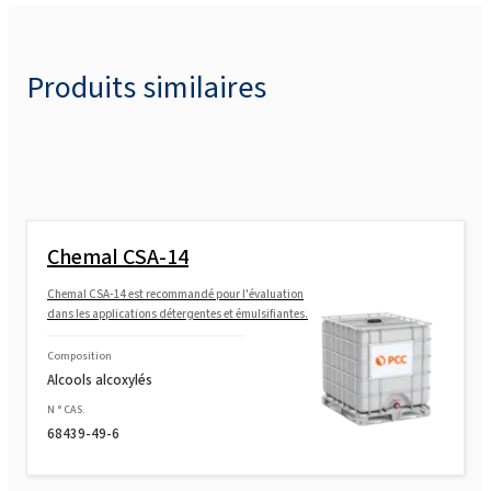
ROKAnol®L7W (Laureth-7)
Produits similaires
ROKAnol® L80 / 50W
ROKAnol/85 (Laureth-10)
Chemal CSA-14
ROKAnol®L12 (Laureth-12)
Chemal CSA-14 est recommandé pour l'évaluation
dans les applications détergentes et émulsifiantes.
ROKAnol(Laureth-9)
Composition
Alcools alcoxylés
N ° CAS.
ROKAnol(Laureth-10)
68439-49-6