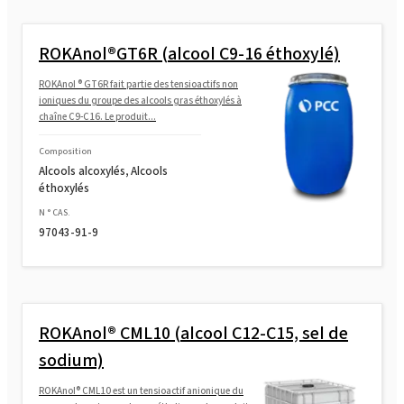
ROKAnol L23 (Laureth-23)
ROKAnol®GT6R (alcool C9-16 éthoxylé)
ROKAnol L9R MB (Laureth-9)
ROKAnol ® GT6R fait partie des tensioactifs non
ioniques du groupe des alcools gras éthoxylés à
chaîne C9-C16. Le produit...
ROKAnol L9R (Laureth-9)
Composition
Alcools alcoxylés, Alcools
éthoxylés
N ° CAS.
97043-91-9
ROKAnol® CML10 (alcool C12-C15, sel de
sodium)
ROKAnol® CML10 est un tensioactif anionique du