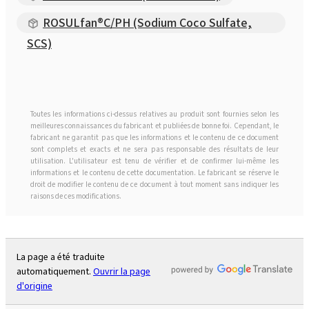
ROSULfan®C/PH (Sodium Coco Sulfate,
SCS)
Toutes les informations ci-dessus relatives au produit sont fournies selon les
meilleures connaissances du fabricant et publiées de bonne foi. Cependant, le
fabricant ne garantit pas que les informations et le contenu de ce document
sont complets et exacts et ne sera pas responsable des résultats de leur
utilisation. L'utilisateur est tenu de vérifier et de confirmer lui-même les
informations et le contenu de cette documentation. Le fabricant se réserve le
droit de modifier le contenu de ce document à tout moment sans indiquer les
raisons de ces modifications.
La page a été traduite
automatiquement.
Ouvrir la page
d'origine