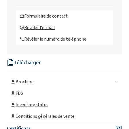
ROKAnol® L10 / 80 (Laureth-10)
Formulaire de contact
ROKAnol® L2 (Laureth-2)
Révéler l'e-mail
Révéler le numéro de téléphone
ROKAnol® L2 MB (Laureth-2)
Télécharger
ROKAnol/65
Brochure
ROKAnol(Laureth-3)
FDS
ROKAnol® L4 (Laureth-4)
Inventory status
Conditions générales de vente
ROKAnol® L4P5 (PPG-5- Laureth-4)
Certificats