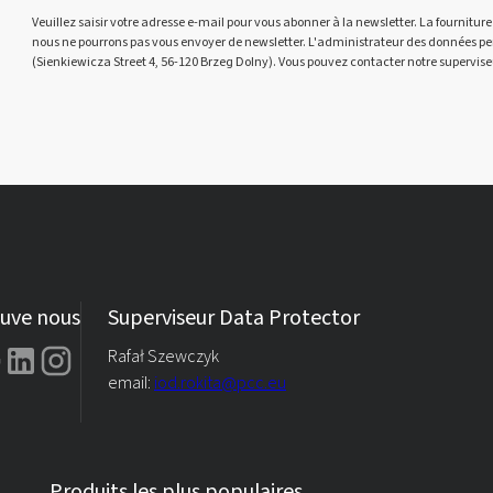
Veuillez saisir votre adresse e-mail pour vous abonner à la newsletter. La fourniture 
nous ne pourrons pas vous envoyer de newsletter. L'administrateur des données perso
(Sienkiewicza Street 4, 56-120 Brzeg Dolny). Vous pouvez contacter notre supervise
uve nous
Superviseur Data Protector
Rafał Szewczyk
email:
iod.rokita@pcc.eu
Produits les plus populaires