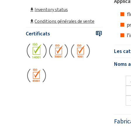
Applica
Inventory status
f
Conditions générales de vente
p
Certificats
l'
Les cat
Noms al
Fabric