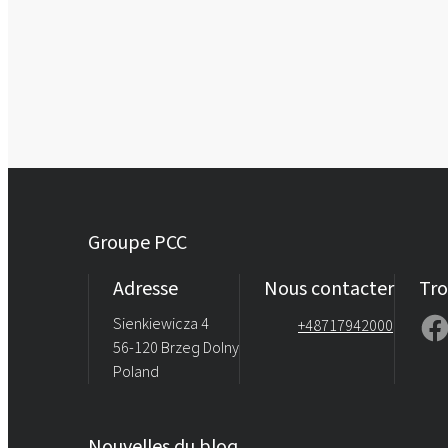
Groupe PCC
Adresse
Nous contacter
Tro
Sienkiewicza 4
+48717942000
56-120 Brzeg Dolny
Poland
Nouvelles du blog