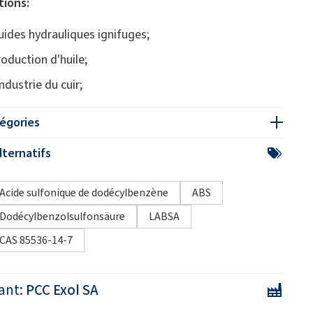
tions:
luides hydrauliques ignifuges;
roduction d'huile;
industrie du cuir;
égories
ternatifs
Acide sulfonique de dodécylbenzène
ABS
Dodécylbenzolsulfonsäure
LABSA
CAS 85536-14-7
ant:
PCC Exol SA