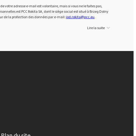
de votre adresse e-mail est volontaire, mais si vous ne le faites pas,
nnelles est PCC Rokita SA, dont le siège social est situé à Brzeg Dolny
ur de la protection des données par e-mail:
iod.rokita@pcc.eu
.
Lire la suite
Plan du site