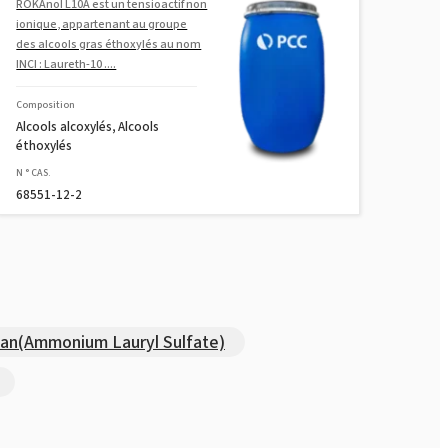
ROKAnol L10A est un tensioactif non
ionique, appartenant au groupe
des alcools gras éthoxylés au nom
INCI : Laureth-10 ....
Composition
Alcools alcoxylés, Alcools
éthoxylés
N ° CAS.
68551-12-2
n(Ammonium Lauryl Sulfate)