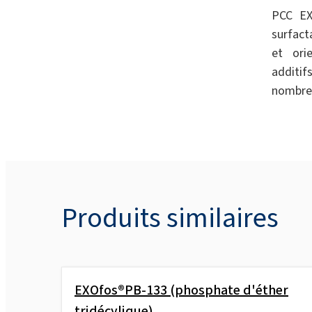
PCC EX
surfact
et orie
additif
nombreu
Produits similaires
EXOfos®PB-133 (phosphate d'éther
tridécylique)