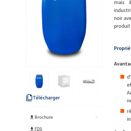
mais i
industr
noir av
produit 
Proprié
Avantag
d
e
A
Télécharger
n
r
Brochure
i
FDS