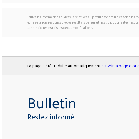
Toutes les informations ci-dessus relatives au produit sont fournies selon les
et ne sera pas responsable des résultats de leur utilisation. L'utilisateur est 
sans indiquer les raisons de ces modifications.
La page a été traduite automatiquement.
Ouvrir la page d'ori
Bulletin
Restez informé