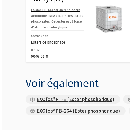
EXOfos PB-133 est un tensioactif
anionique classé parmi les esters
phosphates. Cet ester est à base
d'alcool isotridécylique...
Composition
Esters de phosphate
N ° CAS.
9046-01-9
Voir également
EXOfos®PT-E (Ester phosphorique)
EXOfos®PB-264 (Ester phosphorique)