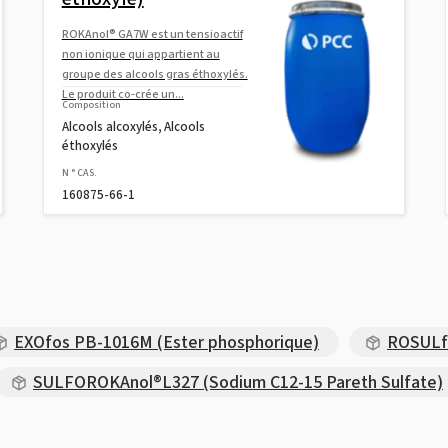
ROKAnol® GA7W est un tensioactif
non ionique qui appartient au
groupe des alcools gras éthoxylés.
Le produit co-crée un...
Composition
Alcools alcoxylés, Alcools
éthoxylés
N ° CAS.
160875-66-1
EXOfos PB-1016M (Ester phosphorique)
ROSULfa
SULFOROKAnol®L327 (Sodium C12-15 Pareth Sulfate)