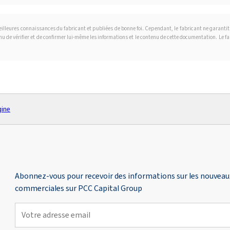
 meilleures connaissances du fabricant et publiées de bonne foi. Cependant, le fabricant ne garanti
tenu de vérifier et de confirmer lui-même les informations et le contenu de cette documentation. Le 
gine
Abonnez-vous pour recevoir des informations sur les nouveaux 
commerciales sur PCC Capital Group