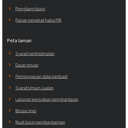
Pengilang klorin
Papan penebat haba PIR
Peta laman
Syarat perkhidmatan
Dasar privasi
Pemprosesan data peribadi
Syarat Umum Jualan
Laporan kerosakan penghantaran
Brosur imej
Muat turun pembentangan