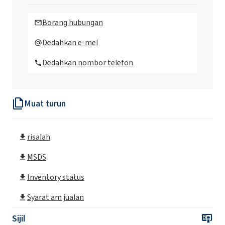
Roflam B7
Borang hubungan
Roflam B7V
Dedahkan e-mel
Dedahkan nombor telefon
Roflam F5
Muat turun
Roflam F6
risalah
Roflam P
MSDS
Roflam P LO
Inventory status
Syarat am jualan
Sijil