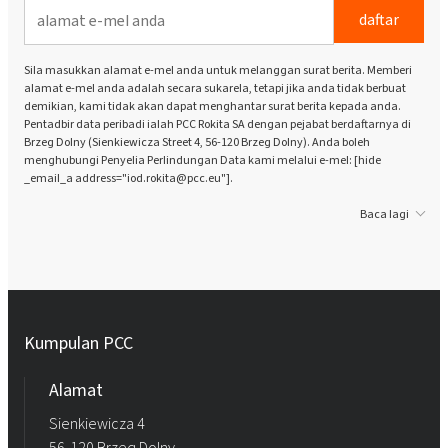
daftar
Sila masukkan alamat e-mel anda untuk melanggan surat berita. Memberi
alamat e-mel anda adalah secara sukarela, tetapi jika anda tidak berbuat
demikian, kami tidak akan dapat menghantar surat berita kepada anda.
Pentadbir data peribadi ialah PCC Rokita SA dengan pejabat berdaftarnya di
Brzeg Dolny (Sienkiewicza Street 4, 56-120 Brzeg Dolny). Anda boleh
menghubungi Penyelia Perlindungan Data kami melalui e-mel: [hide
_email_a address="iod.rokita@pcc.eu"].
Baca lagi
Kumpulan PCC
Alamat
Sienkiewicza 4
56-120 Brzeg Dolny