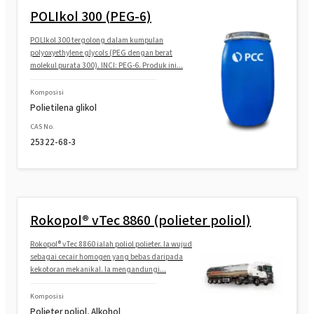
POLIkol 300 (PEG-6)
POLIkol 300 tergolong dalam kumpulan
polyoxyethylene glycols (PEG dengan berat
molekul purata 300). INCI: PEG-6. Produk ini...
Komposisi
Polietilena glikol
CAS No.
25322-68-3
Rokopol® vTec 8860 (polieter poliol)
Rokopol® vTec 8860 ialah poliol polieter. Ia wujud
sebagai cecair homogen yang bebas daripada
kekotoran mekanikal. Ia mengandungi...
Komposisi
Polieter poliol, Alkohol