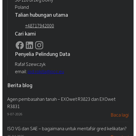
Poland
Talian hubungan utama
+48717942000
Cari kami
Penyelia Pelindung Data
Rafał Szewczyk
email:
iod.rokita@pcc.eu
Berita blog
Agen pembasahan tanah – EXOwet R3823 dan EXOwet
R3831
9-07-2026
Baca lagi
ISO VG dan SAE – bagaimana untuk mentafsir gred kelikatan?