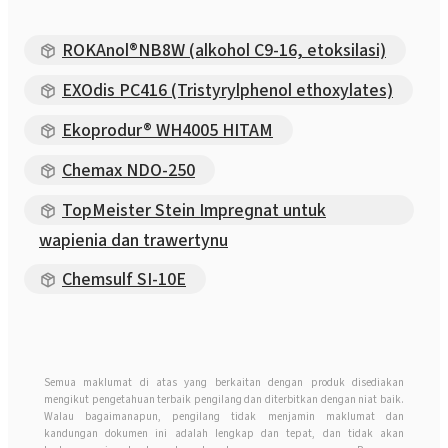
ROKAnol®NB8W (alkohol C9-16, etoksilasi)
EXOdis PC416 (Tristyrylphenol ethoxylates)
Ekoprodur® WH4005 HITAM
Chemax NDO-250
TopMeister Stein Impregnat untuk
wapienia dan trawertynu
Chemsulf SI-10E
Semua maklumat di atas yang berkaitan dengan produk disediakan
mengikut pengetahuan terbaik pengilang dan diterbitkan dengan niat baik.
Walau bagaimanapun, pengilang tidak menjamin maklumat dan
kandungan dokumen ini adalah lengkap dan tepat, dan tidak akan