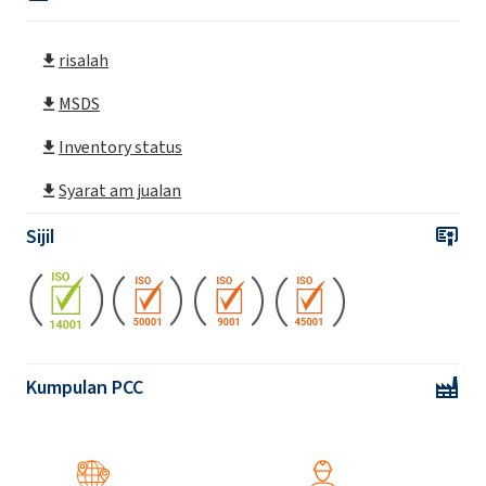
risalah
Roflam P
MSDS
Roflam P LO
Inventory status
Syarat am jualan
Sijil
Kumpulan PCC