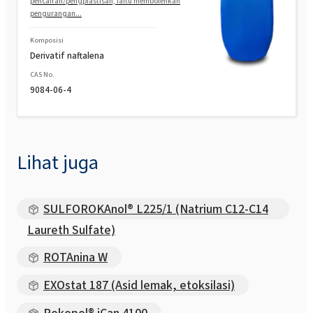
pencairan/pengplastisan, iaitu membolehkan
pengurangan...
Komposisi
Derivatif naftalena
CAS No.
9084-06-4
Lihat juga
SULFOROKAnol® L225/1 (Natrium C12-C14
Laureth Sulfate)
ROTAnina W
EXOstat 187 (Asid lemak, etoksilasi)
Rokopol® iCan 4100