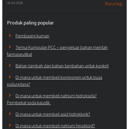
16-04-2026
Baca lagi
Produk paling popular
Pembasmi kuman
Temui Kumpulan PCC – pengeluar bahan mentah
farmaseutikal
Bahan tambah dan bahan tambahan untuk konkrit
Di mana untuk membeli komponen untuk busa
poliuretana?
Di mana untuk membeli natrium hidroksida?
Pembekal soda kaustik.
Di mana untuk membeli asid hidroklorik?
Di mana untuk membeli natrium hipoklorit?