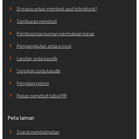
Di mana untuk membeli asid hidroklorik?
Semburan penebat
Pembasmian kuman permukaan besar
Pengangkutan antara mod
Larutan soda kaustik
Serpihan soda kaustik
Pengilang klorin
Papan penebat haba PIR
Peta laman
Syarat perkhidmatan