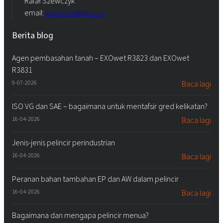
Rafał Szewczyk
email:
iod.rokita@pcc.eu
Berita blog
Agen pembasahan tanah – EXOwet R3823 dan EXOwet
R3831
9-07-2026
Baca lagi
ISO VG dan SAE – bagaimana untuk mentafsir gred kelikatan?
16-04-2026
Baca lagi
Jenis-jenis pelincir perindustrian
16-04-2026
Baca lagi
Peranan bahan tambahan EP dan AW dalam pelincir
16-04-2026
Baca lagi
Bagaimana dan mengapa pelincir menua?