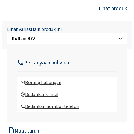
Lihat produk
Lihat variasi lain produk ini
Roflam B7V
Roflam 6
Pertanyaan individu
Roflam B7
Borang hubungan
Roflam B7L
Dedahkan e-mel
Dedahkan nombor telefon
Roflam F5
Muat turun
Roflam F6