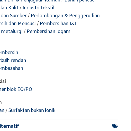
dan Kulit
/
Industri tekstil
 dan Sumber
/
Perlombongan & Penggerudian
sih dan Mencuci
/
Pembersihan I&I
i metalurgi
/
Pembersihan logam
embersih
rbuih rendah
embasahan
isi
mer blok EO/PO
n
an
/
Surfaktan bukan ionik
ternatif