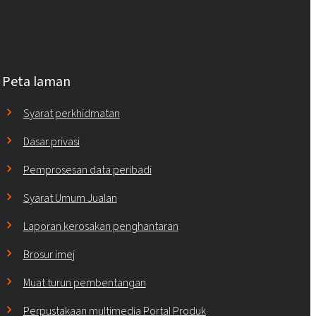
Peta laman
Syarat perkhidmatan
Dasar privasi
Pemprosesan data peribadi
Syarat Umum Jualan
Laporan kerosakan penghantaran
Brosur imej
Muat turun pembentangan
Perpustakaan multimedia Portal Produk