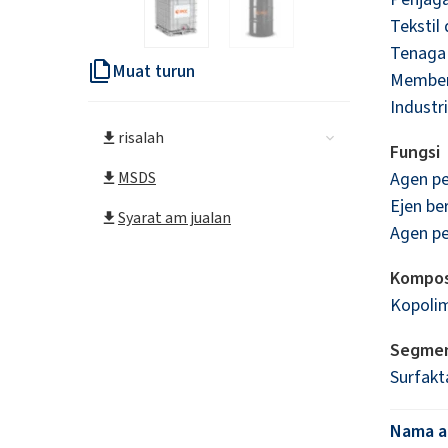
Tekstil 
Tenaga
Muat turun
Member
Industr
risalah
Fungsi
MSDS
Agen p
Ejen be
Syarat am jualan
Agen p
Kompos
Kopoli
Segme
Surfakt
Nama al