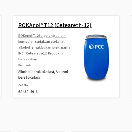
ROKAnol®T12 (Ceteareth-12)
ROKAnol T12 tergolong dalam
kumpulan surfaktan etoksilat
alkohol lemak bukan ionik, nama
INCI: Ceteareth-12. Produk ini
berasaskan...
Komposisi
Alkohol beralkoksilasi, Alkohol
beretoksilasi
CAS No.
68439-49-6