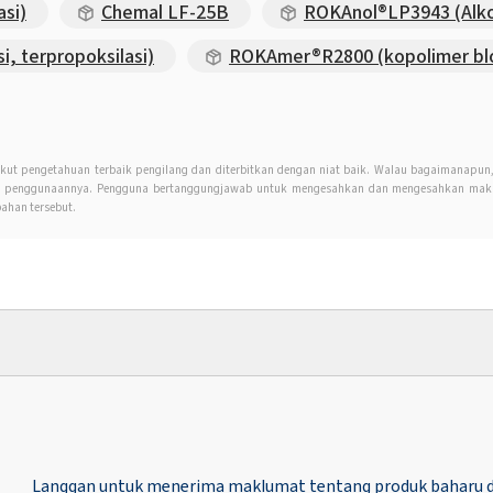
si)
Chemal LF-25B
ROKAnol®LP3943 (Alkoho
, terpropoksilasi)
ROKAmer®R2800 (kopolimer bl
kut pengetahuan terbaik pengilang dan diterbitkan dengan niat baik. Walau bagaimanapu
an penggunaannya. Pengguna bertanggungjawab untuk mengesahkan dan mengesahkan maklu
ahan tersebut.
Langgan untuk menerima maklumat tentang produk baharu d