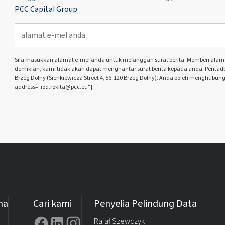
PCC Capital Group
Sila masukkan alamat e-mel anda untuk melanggan surat berita. Memberi alamat 
demikian, kami tidak akan dapat menghantar surat berita kepada anda. Pentadbir
Brzeg Dolny (Sienkiewicza Street 4, 56-120 Brzeg Dolny). Anda boleh menghubung
address="iod.rokita@pcc.eu"].
ma
Cari kami
Penyelia Pelindung Data
Rafał Szewczyk