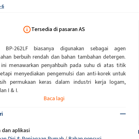
Kayu
-6
Cecair tandas
Biostimulan
Natrium hipoklorit
Papan penebat
Pelekat pembinaan
uk Panel
Pelekat sejagat
Pelekat tetulang jisim 
Tersedia di pasaran AS
inyak Jarak)
ROKAnol ID7 (Isodeceth-7)
Serpihan soda kaustik
ol, C12-15,
ROKAnol®LP3135 (Polyoxyalkylene glycol
l BP-262LF biasanya digunakan sebagai agen
asi)
eter)
Kosmetik Pembersih Badan
Minyak wangi
Produk pelbagai guna
ahan berbuih rendah dan bahan tambahan detergen.
PEG-11 Minyak Kastor
C9-11 PARETH-8
Trichlorosilane
ini menawarkan penyahbuih pada suhu di atas titik
ip
Penebat wayar & kabel
Penggerudian dan te
Poliurea
Bahan tambahan
etapi menyediakan pengemulsi dan anti-korek untuk
Sorbitan Oleate
sih permukaan keras dalam industri kerja logam,
ayangan
Penjagaan Kulit
Penjagaan Lelaki
PEG-12
dan I & I.
Baca lagi
Sistem penebat PU
Sistem semburan ter
akustik
ri
Penjagaan Rambut
 dan aplikasi
an Diri & Penjagaan Rumah
/
Bahan pencuci