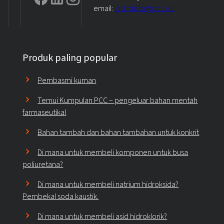
email:
iod.rokita@pcc.eu
Produk paling popular
Pembasmi kuman
Temui Kumpulan PCC – pengeluar bahan mentah
farmaseutikal
Bahan tambah dan bahan tambahan untuk konkrit
Di mana untuk membeli komponen untuk busa
poliuretana?
Di mana untuk membeli natrium hidroksida?
Pembekal soda kaustik.
Di mana untuk membeli asid hidroklorik?