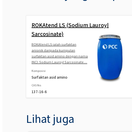
ROKAtend LS (Sodium Lauroyl
Sarcosinate)
ROKAtend LS ialah surfaktan
anionik daripada kumpulan
surfaktan asid amino dengan nama
INCI: Sodium Lauroyl Sarcosinate....
Komposisi
Surfaktan asid amino
CAS No.
137-16-6
Lihat juga