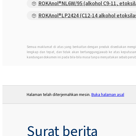
ROKAnol®NL6W/95 (alkohol C9-11, etoksila
ROKAnol®LP2424 (C12-14 alkohol etoksilasi
Semua maklumat di atas yang berkaitan dengan produk disediakan mengi
lengkap dan tepat, dan tidak akan bertanggungjawab ke atas keputus
kandungan dokumen ini pada bila-bila masa tanpa menyatakan sebab perub
Halaman telah diterjemahkan mesin.
Buka halaman asal
Surat berita