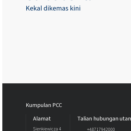
Kekal dikemas kini
Kumpulan PCC
Alamat
Talian hubungan uta
Sienkiewicza 4
+48717942000