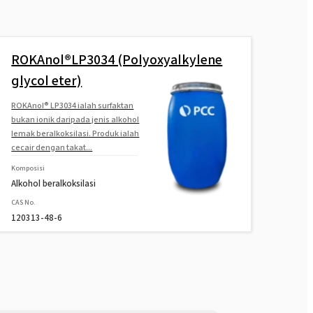
ROKAnol®LP3034 (Polyoxyalkylene
glycol eter)
ROKAnol® LP3034 ialah surfaktan
bukan ionik daripada jenis alkohol
lemak beralkoksilasi. Produk ialah
cecair dengan takat...
Komposisi
Alkohol beralkoksilasi
CAS No.
120313-48-6