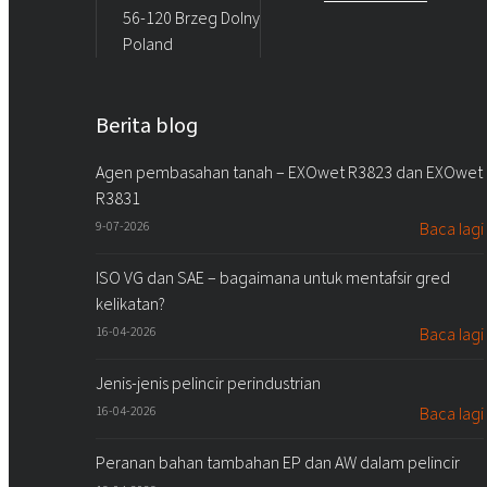
56-120 Brzeg Dolny
Poland
Berita blog
Agen pembasahan tanah – EXOwet R3823 dan EXOwet
R3831
9-07-2026
Baca lagi
ISO VG dan SAE – bagaimana untuk mentafsir gred
kelikatan?
16-04-2026
Baca lagi
Jenis-jenis pelincir perindustrian
16-04-2026
Baca lagi
Peranan bahan tambahan EP dan AW dalam pelincir