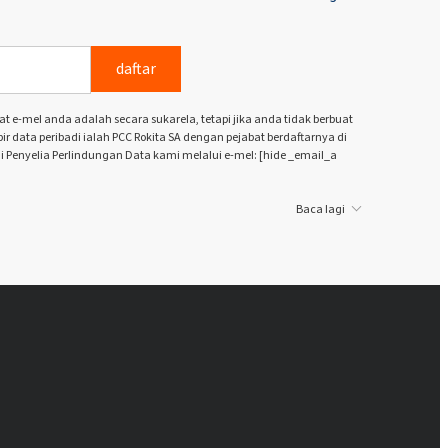
daftar
e-mel anda adalah secara sukarela, tetapi jika anda tidak berbuat
 data peribadi ialah PCC Rokita SA dengan pejabat berdaftarnya di
i Penyelia Perlindungan Data kami melalui e-mel: [hide _email_a
Baca lagi