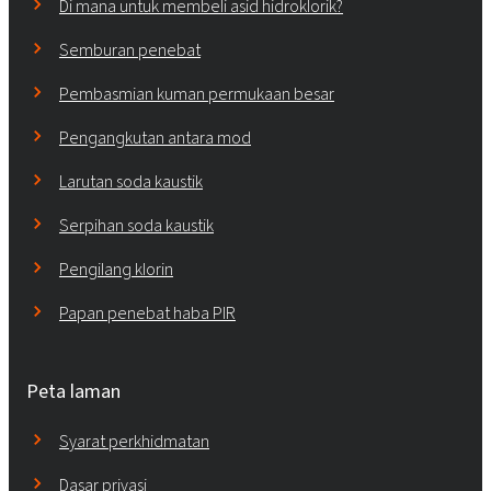
Di mana untuk membeli asid hidroklorik?
Semburan penebat
Pembasmian kuman permukaan besar
Pengangkutan antara mod
Larutan soda kaustik
Serpihan soda kaustik
Pengilang klorin
Papan penebat haba PIR
Peta laman
Syarat perkhidmatan
Dasar privasi