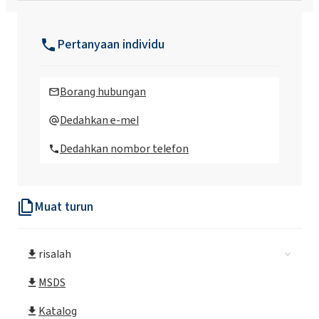
Rokolub® 60-D-1000 (PAG)
Pertanyaan individu
Rokolub® 60-D-150 (PAG)
Borang hubungan
Rokolub® 60-D-220 (PAG)
Dedahkan e-mel
Dedahkan nombor telefon
Rokolub® 60-D-460 (PAG)
Muat turun
Rokolub® 60-D-68 (PAG)
risalah
MSDS
Katalog