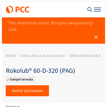
Teks terjemahan mesin. Mungkin mengandungi
ralat.
Rumah
Pelincir dan Cecair Kerja Logam
Bahan mentah untuk formu
Rokolub® 60-D-320 (PAG)
Sampel tersedia
Hantar pertanyaan
Pengeluar