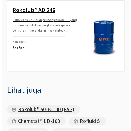
Rokolub® AD 246
Rokolub AD 246 ialah pelincir jenis AW/EP yang
digunakan untuk meningkatkan kapasiti
pelinciran mineral dan minyak sintetik...
Komposisi
fosfat
Lihat juga
Rokolub® 50-B-100 (PAG)
Chemstat® LD-100
Rofluid S