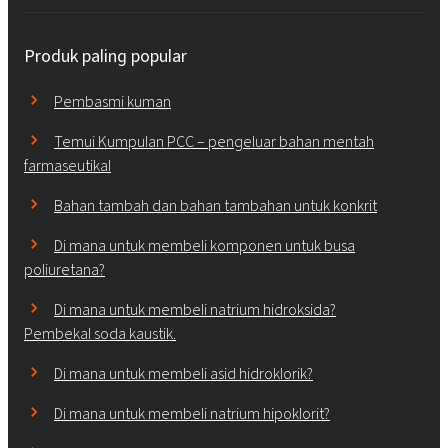
Produk paling popular
Pembasmi kuman
Temui Kumpulan PCC – pengeluar bahan mentah
farmaseutikal
Bahan tambah dan bahan tambahan untuk konkrit
Di mana untuk membeli komponen untuk busa
poliuretana?
Di mana untuk membeli natrium hidroksida?
Pembekal soda kaustik.
Di mana untuk membeli asid hidroklorik?
Di mana untuk membeli natrium hipoklorit?