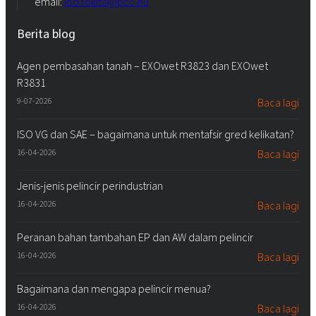
email:
iod.rokita@pcc.eu
Berita blog
Agen pembasahan tanah – EXOwet R3823 dan EXOwet
R3831
9-07-2026
Baca lagi
ISO VG dan SAE – bagaimana untuk mentafsir gred kelikatan?
16-04-2026
Baca lagi
Jenis-jenis pelincir perindustrian
16-04-2026
Baca lagi
Peranan bahan tambahan EP dan AW dalam pelincir
16-04-2026
Baca lagi
Bagaimana dan mengapa pelincir menua?
16-04-2026
Baca lagi