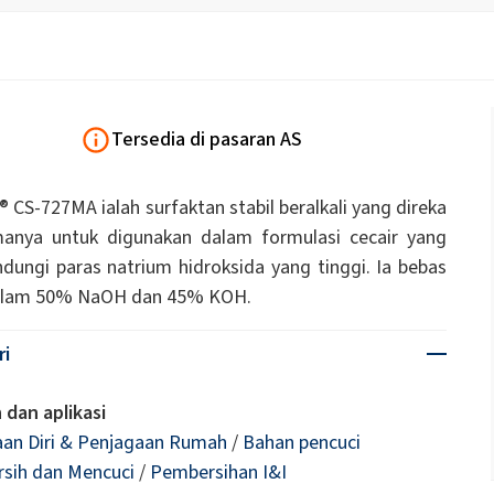
Kayu
Cecair tandas
Biostimulan
Natrium hipoklorit
Papan penebat
Pelekat pembinaan
uk Panel
Pelekat sejagat
Pelekat tetulang jisim 
inyak Jarak)
ROKAnol ID7 (Isodeceth-7)
Tersedia di pasaran AS
Serpihan soda kaustik
ol, C12-15,
ROKAnol®LP3135 (Polyoxyalkylene glycol
asi)
eter)
Kosmetik Pembersih Badan
Minyak wangi
Produk pelbagai guna
 CS-727MA ialah surfaktan stabil beralkali yang direka
PEG-11 Minyak Kastor
C9-11 PARETH-8
Trichlorosilane
manya untuk digunakan dalam formulasi cecair yang
ip
Penebat wayar & kabel
Poliurea
Penggerudian dan te
Bahan tambahan
Sorbitan Oleate
ungi paras natrium hidroksida yang tinggi. Ia bebas
dalam 50% NaOH dan 45% KOH.
Penjagaan Kulit
Penjagaan Lelaki
ayangan
PEG-12
ri
Sistem penebat PU
Sistem semburan ter
akustik
 dan aplikasi
Penjagaan Rambut
an Diri & Penjagaan Rumah
/
Bahan pencuci
sih dan Mencuci
/
Pembersihan I&I