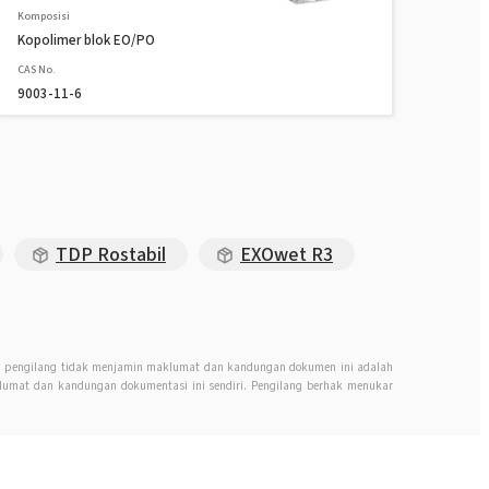
Komposisi
Kopolimer blok EO/PO
CAS No.
9003-11-6
TDP Rostabil
EXOwet R3
n, pengilang tidak menjamin maklumat dan kandungan dokumen ini adalah
mat dan kandungan dokumentasi ini sendiri. Pengilang berhak menukar