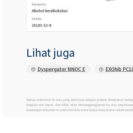
Komposisi
Alkohol beralkoksilasi
CAS No.
26183-52-8
Lihat juga
Dyspergator NNOC E
EXOhib PC1
Semua maklumat di atas yang berkaitan dengan produk disediakan mengi
lengkap dan tepat, dan tidak akan bertanggungjawab ke atas keputus
kandungan dokumen ini pada bila-bila masa tanpa menyatakan sebab perub