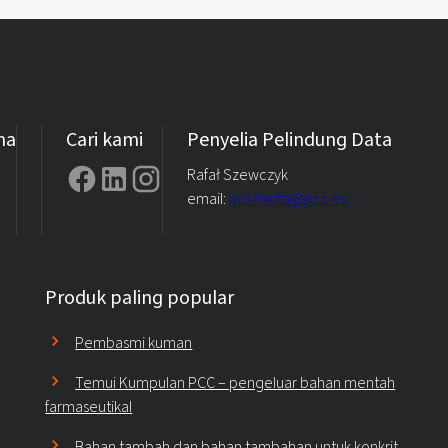
ma
Cari kami
Penyelia Pelindung Data
Rafał Szewczyk
email:
iod.rokita@pcc.eu
Produk paling popular
Pembasmi kuman
Temui Kumpulan PCC – pengeluar bahan mentah
farmaseutikal
Bahan tambah dan bahan tambahan untuk konkrit