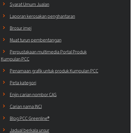
Syarat Umum Jualan
Laporan kerosakan penghantaran
Brosur imej
Muat turun pembentangan
Perpustakaan multimedia Portal Produk
Kumpulan PCC
Penamaan grafik untuk produk Kumpulan PCC
Peta kategori
Enjin carian nombor CAS
Carian nama INCI
Blog PCC Greenline®
Jadual berkala unsur