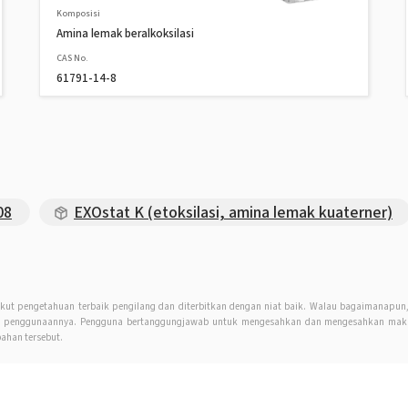
Komposisi
Amina lemak beralkoksilasi
CAS No.
61791-14-8
08
EXOstat K (etoksilasi, amina lemak kuaterner)
kut pengetahuan terbaik pengilang dan diterbitkan dengan niat baik. Walau bagaimanapu
an penggunaannya. Pengguna bertanggungjawab untuk mengesahkan dan mengesahkan maklu
ahan tersebut.