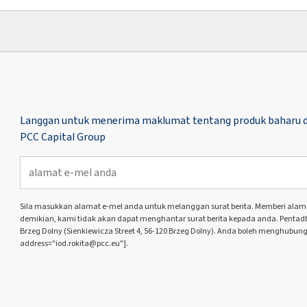
Langgan untuk menerima maklumat tentang produk baharu d
PCC Capital Group
Sila masukkan alamat e-mel anda untuk melanggan surat berita. Memberi alamat 
demikian, kami tidak akan dapat menghantar surat berita kepada anda. Pentadbir
Brzeg Dolny (Sienkiewicza Street 4, 56-120 Brzeg Dolny). Anda boleh menghubung
address="iod.rokita@pcc.eu"].