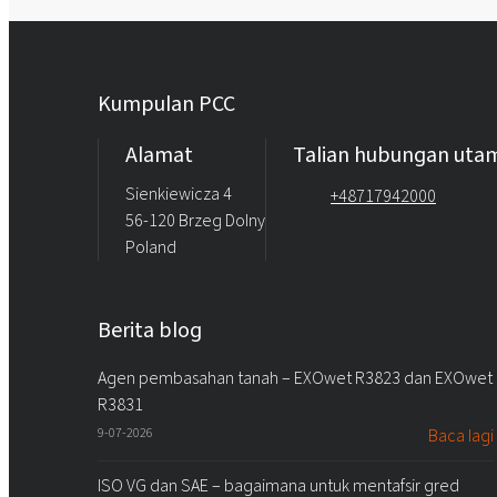
Kumpulan PCC
Alamat
Talian hubungan uta
Sienkiewicza 4
+48717942000
56-120 Brzeg Dolny
Poland
Berita blog
Agen pembasahan tanah – EXOwet R3823 dan EXOwet
R3831
9-07-2026
Baca lagi
ISO VG dan SAE – bagaimana untuk mentafsir gred