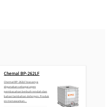
Chemal BP-262LF
Chemal BP-262LF biasanya
digunakan sebagai agen
pembasahan berbuih rendah dan
bahan tambahan detergen. Produk
ini menawarkan...