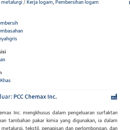
i metalurgi
/
Kerja logam
,
Pembersihan logam
embersih
embasahan
nyahgris
isi
an
n
 Khas
luar:
PCC Chemax Inc.
emax Inc. mengkhusus dalam pengeluaran surfaktan
han tambahan pakar kimia yang digunakan, ia dalam
i metalurgi, tekstil, penapisan dan perlombongan, dan