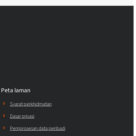
Peta laman
Syarat perkhidmatan
Dasar privasi
Pemprosesan data peribadi