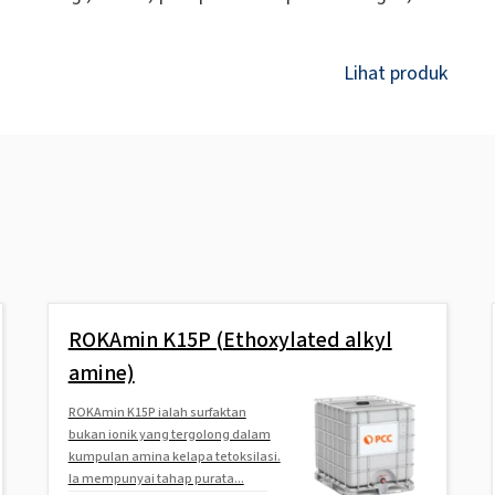
Lihat produk
ROKAmin K15P (Ethoxylated alkyl
amine)
ROKAmin K15P ialah surfaktan
bukan ionik yang tergolong dalam
kumpulan amina kelapa tetoksilasi.
Ia mempunyai tahap purata...