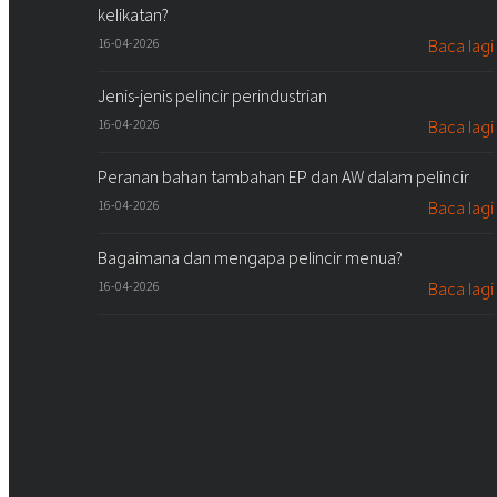
kelikatan?
16-04-2026
Baca lagi
Jenis-jenis pelincir perindustrian
16-04-2026
Baca lagi
Peranan bahan tambahan EP dan AW dalam pelincir
16-04-2026
Baca lagi
Bagaimana dan mengapa pelincir menua?
16-04-2026
Baca lagi