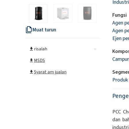
Industr
Fungsi
Agen p
Muat turun
Agen p
Ejen pe
risalah
Kompos
Campur
MSDS
Segme
Syarat am jualan
Produk
Penge
PCC Ch
dan ba
industr