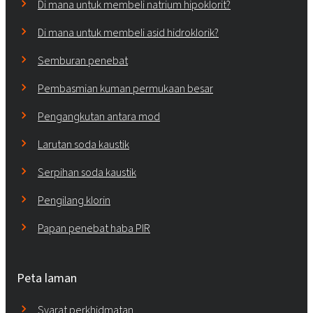
Di mana untuk membeli natrium hipoklorit?
Di mana untuk membeli asid hidroklorik?
Semburan penebat
Pembasmian kuman permukaan besar
Pengangkutan antara mod
Larutan soda kaustik
Serpihan soda kaustik
Pengilang klorin
Papan penebat haba PIR
Peta laman
Syarat perkhidmatan