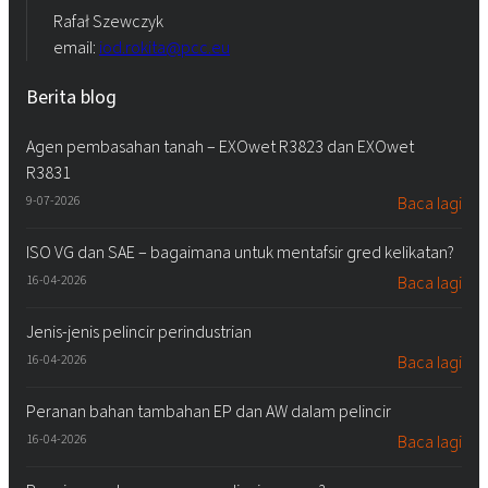
Rafał Szewczyk
email:
iod.rokita@pcc.eu
Berita blog
Agen pembasahan tanah – EXOwet R3823 dan EXOwet
R3831
9-07-2026
Baca lagi
ISO VG dan SAE – bagaimana untuk mentafsir gred kelikatan?
16-04-2026
Baca lagi
Jenis-jenis pelincir perindustrian
16-04-2026
Baca lagi
Peranan bahan tambahan EP dan AW dalam pelincir
16-04-2026
Baca lagi