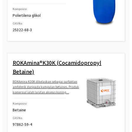
Komposisi
Polietilena glikol
CAS No.
25322-68-3
ROKAmina®K30K (Cocamidopropyl
Betaine)
ROKAmina K30K dikelaskan sebagai surfaktan
amfoterik daripada kumpulan betaines. Produk
komersial ialah larutan akueus kuning...
Komposisi
Betaine
CAS No.
97862-59-4