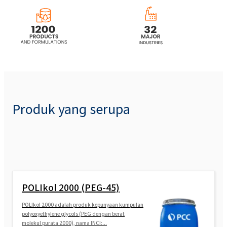
Produk yang serupa
POLIkol 2000 (PEG-45)
POLIkol 2000 adalah produk kepunyaan kumpulan
polyoxyethylene glycols (PEG dengan berat
molekul purata 2000), nama INCI:...