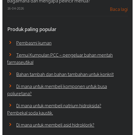
Bagaimana dan mengapa pelincir menua?
16-04-2026
Baca lagi
Produk paling popular
Pembasmi kuman
Temui Kumpulan PCC – pengeluar bahan mentah
farmaseutikal
Bahan tambah dan bahan tambahan untuk konkrit
Di mana untuk membeli komponen untuk busa
poliuretana?
Di mana untuk membeli natrium hidroksida?
Pembekal soda kaustik.
Di mana untuk membeli asid hidroklorik?