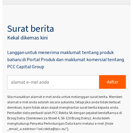
Surat berita
Kekal dikemas kini
Langgan untuk menerima maklumat tentang produk
baharu di Portal Produk dan maklumat komersial tentang
PCC Capital Group
daftar
Sila masukkan alamat e-mel anda untuk melanggan surat berita. Memberi
alamat e-mel anda adalah secara sukarela, tetapi jika anda tidak berbuat
demikian, kami tidak akan dapat menghantar surat berita kepada anda.
Pentadbir data peribadi ialah PCC Rokita SA dengan pejabat berdaftarnya di
Brzeg Dolny (Sienkiewicza Street 4, 56-120 Brzeg Dolny). Anda boleh
menghubungi Penyelia Perlindungan Data kami melalui e-mel: [hide
_email_a address="iod.rokita@pcc.eu"].