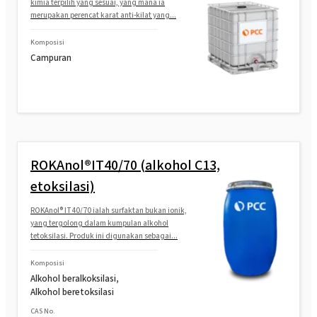
kimia terpilih yang sesuai, yang mana ia
merupakan perencat karat anti-kilat yang...
Komposisi
Campuran
ROKAnol®IT40/70 (alkohol C13,
etoksilasi)
ROKAnol® IT40/70 ialah surfaktan bukan ionik,
yang tergolong dalam kumpulan alkohol
tetoksilasi. Produk ini digunakan sebagai...
Komposisi
Alkohol beralkoksilasi,
Alkohol beretoksilasi
CAS No.