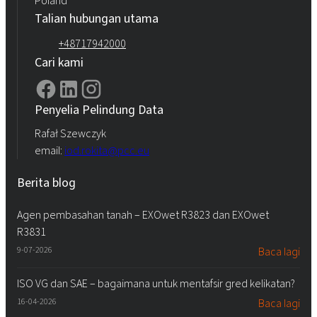
Poland
Talian hubungan utama
+48717942000
Cari kami
Penyelia Pelindung Data
Rafał Szewczyk
email:
iod.rokita@pcc.eu
Berita blog
Agen pembasahan tanah – EXOwet R3823 dan EXOwet
R3831
9-07-2026
Baca lagi
ISO VG dan SAE – bagaimana untuk mentafsir gred kelikatan?
16-04-2026
Baca lagi