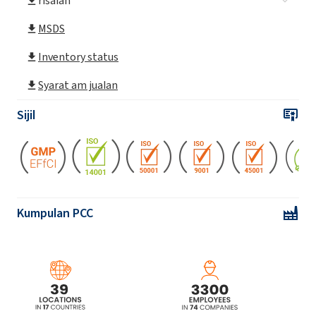
risalah
MSDS
Inventory status
Syarat am jualan
Sijil
Kumpulan PCC