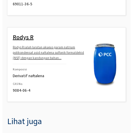
69011-36-5
Rodys R
Rodys R ialah larutan akueus garam natrium
polikondensat asid naftalena sulfonik formaldehid
(NSF) dengan kandungan bahan...
Komposisi
Derivatif naftalena
CAS No.
9084-06-4
Lihat juga