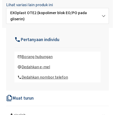
Lihat variasi lain produk ini
EXOplast OTE2 (kopolimer blok EO/PO pada
gliserin)
EXOplast OTE3 (Polietilena glikol)
Pertanyaan individu
EXOplast OTE4 (kopolimer blok EO/PO pada
gliserin)
Borang hubungan
Dedahkan e-mel
Dedahkan nombor telefon
Muat turun