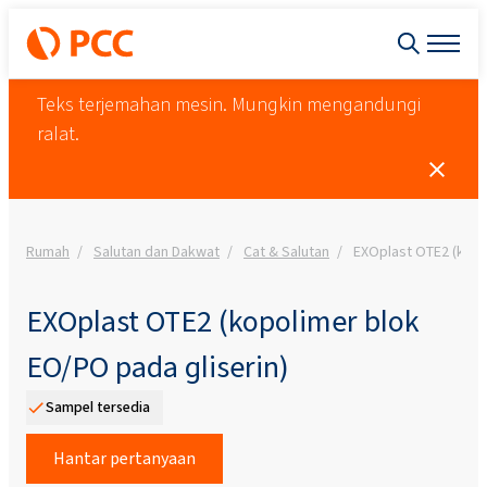
Teks terjemahan mesin. Mungkin mengandungi
ralat.
Rumah
Salutan dan Dakwat
Cat & Salutan
EXOplast OTE2 (kopo
EXOplast OTE2 (kopolimer blok
EO/PO pada gliserin)
Sampel tersedia
Hantar pertanyaan