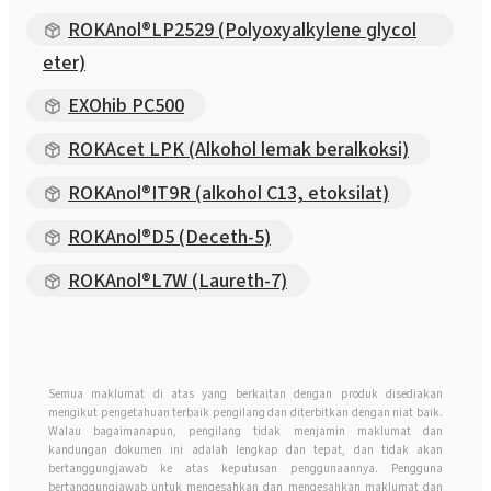
ROKAnol®LP2529 (Polyoxyalkylene glycol
eter)
EXOhib PC500
ROKAcet LPK (Alkohol lemak beralkoksi)
ROKAnol®IT9R (alkohol C13, etoksilat)
ROKAnol®D5 (Deceth-5)
ROKAnol®L7W (Laureth-7)
Semua maklumat di atas yang berkaitan dengan produk disediakan
mengikut pengetahuan terbaik pengilang dan diterbitkan dengan niat baik.
Walau bagaimanapun, pengilang tidak menjamin maklumat dan
kandungan dokumen ini adalah lengkap dan tepat, dan tidak akan
bertanggungjawab ke atas keputusan penggunaannya. Pengguna
bertanggungjawab untuk mengesahkan dan mengesahkan maklumat dan