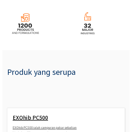
Produk yang serupa
EXOhib PC500
EXOhib PC500 ialah campuran pakar sebatian