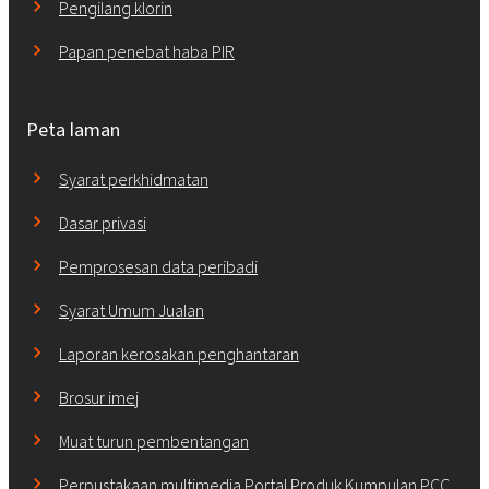
Pengilang klorin
Papan penebat haba PIR
Peta laman
Syarat perkhidmatan
Dasar privasi
Pemprosesan data peribadi
Syarat Umum Jualan
Laporan kerosakan penghantaran
Brosur imej
Muat turun pembentangan
Perpustakaan multimedia Portal Produk Kumpulan PCC