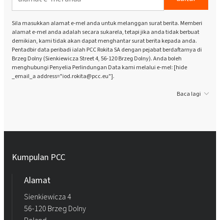
Sila masukkan alamat e-mel anda untuk melanggan surat berita. Memberi
alamat e-mel anda adalah secara sukarela, tetapi jika anda tidak berbuat
demikian, kami tidak akan dapat menghantar surat berita kepada anda.
Pentadbir data peribadi ialah PCC Rokita SA dengan pejabat berdaftarnya di
Brzeg Dolny (Sienkiewicza Street 4, 56-120 Brzeg Dolny). Anda boleh
menghubungi Penyelia Perlindungan Data kami melalui e-mel: [hide
_email_a address="iod.rokita@pcc.eu"].
Baca lagi
Kumpulan PCC
Alamat
Sienkiewicza 4
56-120 Brzeg Dolny