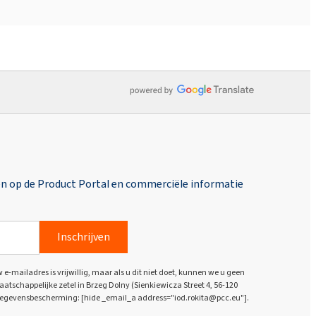
en op de Product Portal en commerciële informatie
Inschrijven
e-mailadres is vrijwillig, maar als u dit niet doet, kunnen we u geen
atschappelijke zetel in Brzeg Dolny (Sienkiewicza Street 4, 56-120
gegevensbescherming: [hide _email_a address="iod.rokita@pcc.eu"].