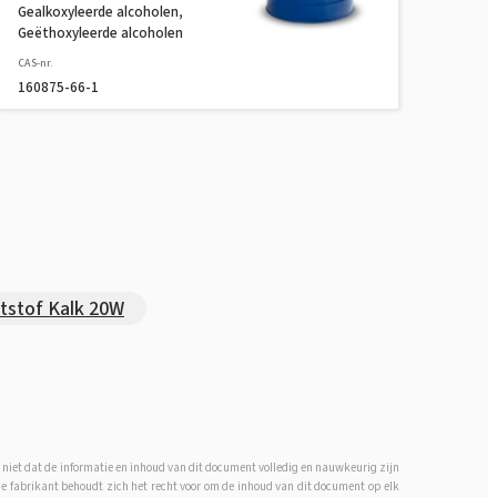
Gealkoxyleerde alcoholen,
Geëthoxyleerde alcoholen
CAS-nr.
160875-66-1
tstof Kalk 20W
 niet dat de informatie en inhoud van dit document volledig en nauwkeurig zijn
 De fabrikant behoudt zich het recht voor om de inhoud van dit document op elk