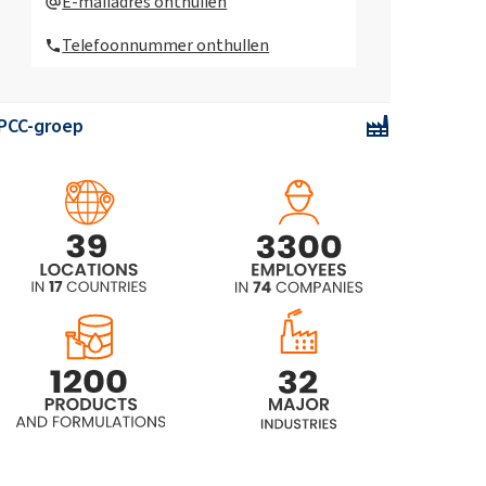
E-mailadres onthullen
glasreiniger 750ml
Telefoonnummer onthullen
CAMOLIN® Gruszka & Agrest - eco
Vaatwasmiddel 750ml
PCC-groep
CAMOLIN® Hydraterende en
verzachtende vloeibare zeep met
rabarbergeur 300ml
CAMOLIN® Hydraterende
douchegel met een mirabellengeur
265ml
CAMOLIN® Voedende vloeibare zeep
met lindebloesemgeur 300ml
CAMOLIN® Verzorgende douchegel
met lindebloesemgeur 265ml