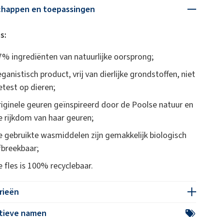
chappen en toepassingen
s:
7% ingrediënten van natuurlijke oorsprong;
eganistisch product, vrij van dierlijke grondstoffen, niet
etest op dieren;
riginele geuren geïnspireerd door de Poolse natuur en
e rijkdom van haar geuren;
e gebruikte wasmiddelen zijn gemakkelijk biologisch
fbreekbaar;
e fles is 100% recyclebaar.
rieën
atieve namen