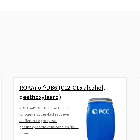
ROKAnol®DB6 (C12-C15 alcohol,
geëthoxyleerd)
ROKAnol® DB6 behoort tot de niet-
ionogene oppervlakteactieve
stoffen in de groep van
geëthoxyleerde vetalcoholen (INCI-
naam:...