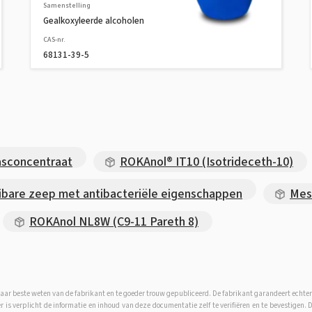
Samenstelling
Gealkoxyleerde alcoholen
CAS-nr.
68131-39-5
sconcentraat
ROKAnol® IT10 (Isotrideceth-10)
are zeep met antibacteriële eigenschappen
Mes
ROKAnol NL8W (C9-11 Pareth 8)
aar beste weten van de fabrikant en te goeder trouw gepubliceerd. De fabrikant garandeert echter
er is verplicht de informatie en inhoud van deze documentatie zelf te verifiëren en te bevestigen.