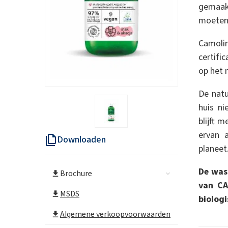
gemaak
moeten
Camolin
certifi
op het 
De natu
huis ni
blijft 
ervan 
Downloaden
planeet
De was
Brochure
van CA
MSDS
biologi
Algemene verkoopvoorwaarden