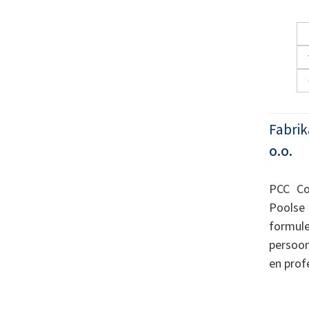
Fabrik
o.o.
PCC Co
Pools
formul
persoon
en prof