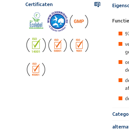
Certificaten
Eigens
Functie
9
v
g
o
d
d
a
d
Catego
altern