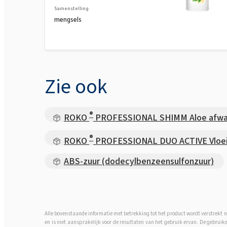
Samenstelling
mengsels
Zie ook
®
ROKO
PROFESSIONAL SHIMM Aloe afwa
®
ROKO
PROFESSIONAL DUO ACTIVE Vloeib
ABS-zuur (dodecylbenzeensulfonzuur)
Alle bovenstaande informatie met betrekking tot het product wordt verstrekt n
en is niet aansprakelijk voor de resultaten van het gebruik ervan. De gebruik