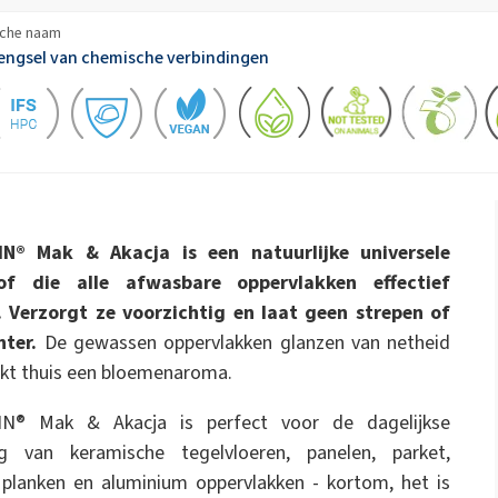
ate 80)
POLIkol 4000 PILLEN (PEG-90)
enproducten
Toiletvloeistoffen
che naam
Strooimeststoffen
engsel van chemische verbindingen
Isolatieplaat
Keramiek bouwen
Natriumhypochloriet
Parfums
Polyurea
Rebond Foam Lijmen
astorolie)
ROKAnol ID7 (Isodeceth-7)
Natronloogvlokken
ol, C12-15,
ROKAnol®LP3135
xyleerd)
(Polyoxyalkyleenglycolether)
Multifunctionele producten
Pijp-in-pijp isolatie
Pijpafdekkingen
PEG-11 ricinusolie
C9-11 PARETH-8
Trichloorsilaan
N® Mak & Akacja is een natuurlijke universele
Waterdichting
Additieven
Badkamerreinigers
Handafwasmiddelen
Sorbitaan Oleate
tof die alle afwasbare oppervlakken effectief
. Verzorgt ze voorzichtig en laat geen strepen of
PEG-12
Thermische & akoestische
Voorgeïsoleerde leidi
hter.
De gewassen oppervlakken glanzen van netheid
sproeisystemen
ls
uikt thuis een bloemenaroma.
Reinigers voor harde
Vaatwasmiddelen
oppervlakken
N® Mak & Akacja is perfect voor de dagelijkse
ing van keramische tegelvloeren, panelen, parket,
planken en aluminium oppervlakken - kortom, het is