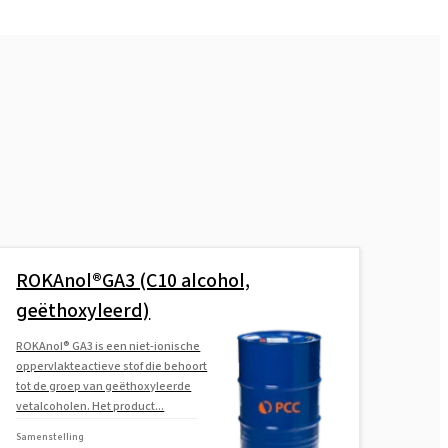
ROKAnol®GA3 (C10 alcohol,
geëthoxyleerd)
ROKAnol® GA3 is een niet-ionische
oppervlakteactieve stof die behoort
tot de groep van geëthoxyleerde
vetalcoholen. Het product...
Samenstelling