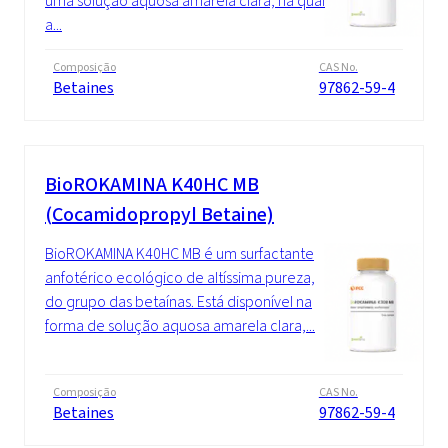
uma solução aquosa amarela clara, na qual
a...
Composição
CAS No.
Betaines
97862-59-4
BioROKAMINA K40HC MB
(Cocamidopropyl Betaine)
BioROKAMINA K40HC MB é um surfactante
anfotérico ecológico de altíssima pureza,
do grupo das betaínas. Está disponível na
forma de solução aquosa amarela clara,...
Composição
CAS No.
Betaines
97862-59-4