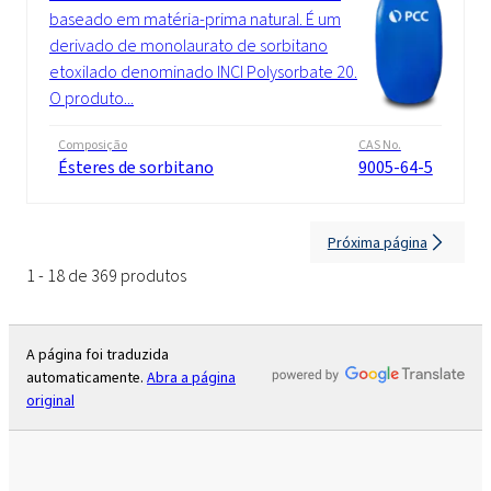
baseado em matéria-prima natural. É um
derivado de monolaurato de sorbitano
etoxilado denominado INCI Polysorbate 20.
O produto...
Composição
CAS No.
Ésteres de sorbitano
9005-64-5
Próxima página
1 - 18 de 369 produtos
A página foi traduzida
automaticamente.
Abra a página
original