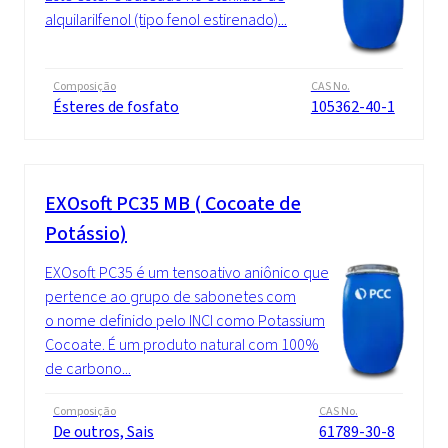
alquilarilfenol (tipo fenol estirenado)...
Composição
CAS No.
Ésteres de fosfato
105362-40-1
EXOsoft PC35 MB ( Cocoate de
Potássio)
EXOsoft PC35 é um tensoativo aniônico que
pertence ao grupo de sabonetes com
o nome definido pelo INCI como Potassium
Cocoate. É um produto natural com 100%
de carbono...
Composição
CAS No.
De outros, Sais
61789-30-8