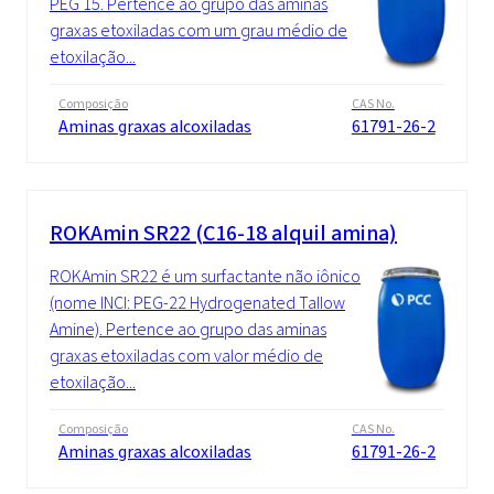
PEG 15. Pertence ao grupo das aminas
graxas etoxiladas com um grau médio de
etoxilação...
Composição
CAS No.
Aminas graxas alcoxiladas
61791-26-2
ROKAmin SR22 (C16-18 alquil amina)
ROKAmin SR22 é um surfactante não iônico
(nome INCI: PEG-22 Hydrogenated Tallow
Amine). Pertence ao grupo das aminas
graxas etoxiladas com valor médio de
etoxilação...
Composição
CAS No.
Aminas graxas alcoxiladas
61791-26-2