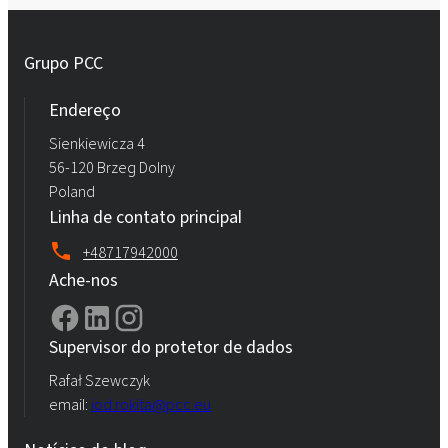
Grupo PCC
Endereço
Sienkiewicza 4
56-120 Brzeg Dolny
Poland
Linha de contato principal
+48717942000
Ache-nos
Supervisor do protetor de dados
Rafał Szewczyk
email:
iod.rokita@pcc.eu