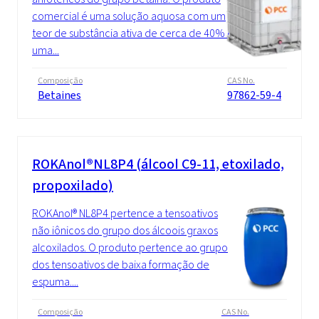
comercial é uma solução aquosa com um
teor de substância ativa de cerca de 40% e
uma...
Composição
CAS No.
Betaines
97862-59-4
ROKAnol®NL8P4 (álcool C9-11, etoxilado,
propoxilado)
ROKAnol® NL8P4 pertence a tensoativos
não iônicos do grupo dos álcoois graxos
alcoxilados. O produto pertence ao grupo
dos tensoativos de baixa formação de
espuma....
Composição
CAS No.