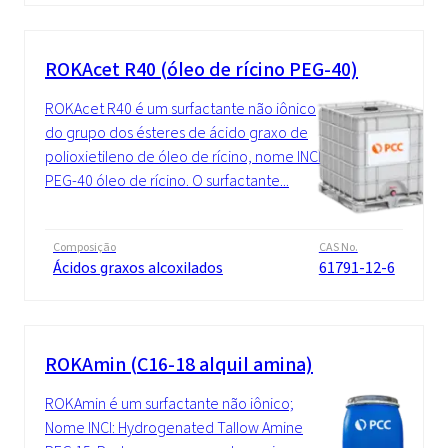
ROKAcet R40 (óleo de rícino PEG-40)
ROKAcet R40 é um surfactante não iônico
do grupo dos ésteres de ácido graxo de
polioxietileno de óleo de rícino, nome INCI:
PEG-40 óleo de rícino. O surfactante...
Composição
CAS No.
Ácidos graxos alcoxilados
61791-12-6
ROKAmin (C16-18 alquil amina)
ROKAmin é um surfactante não iônico;
Nome INCI: Hydrogenated Tallow Amine