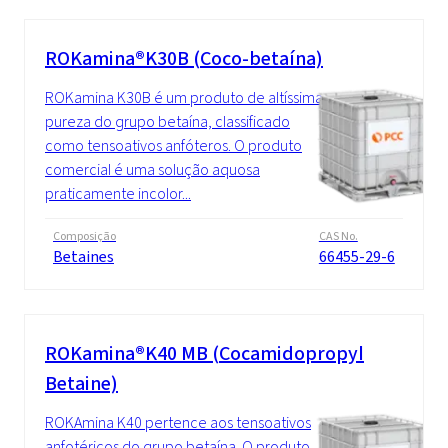
ROKamina®K30B (Coco-betaína)
ROKamina K30B é um produto de altíssima
pureza do grupo betaína, classificado
como tensoativos anfóteros. O produto
comercial é uma solução aquosa
praticamente incolor...
Composição
CAS No.
Betaines
66455-29-6
ROKamina®K40 MB (Cocamidopropyl
Betaine)
ROKAmina K40 pertence aos tensoativos
anfotéricos do grupo betaína. O produto