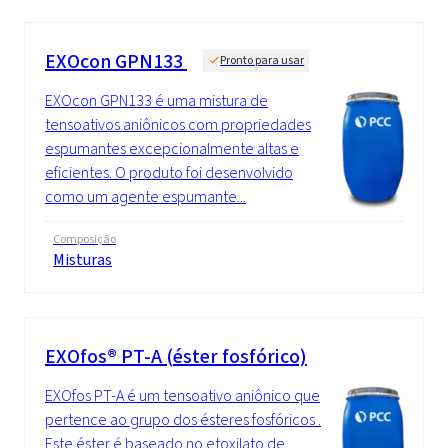
EXOcon GPN133
Pronto para usar
EXOcon GPN133 é uma mistura de
tensoativos aniônicos com propriedades
espumantes excepcionalmente altas e
eficientes. O produto foi desenvolvido
como um agente espumante...
Composição
Misturas
EXOfos® PT-A (éster fosfórico)
EXOfos PT-A é um tensoativo aniônico que
pertence ao grupo dos ésteres fosfóricos .
Este éster é baseado no etoxilato de