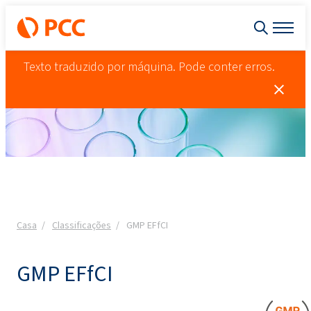
Texto traduzido por máquina. Pode conter erros.
Casa
Classificações
GMP EFfCI
GMP EFfCI