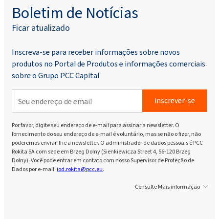
Boletim de Notícias
Ficar atualizado
Inscreva-se para receber informações sobre novos
produtos no Portal de Produtos e informações comerciais
sobre o Grupo PCC Capital
inscrever-se
Por favor, digite seu endereço de e-mail para assinar a newsletter. O
fornecimento do seu endereço de e-mail é voluntário, mas se não o fizer, não
poderemos enviar-lhe a newsletter. O administrador de dados pessoais é PCC
Rokita SA com sede em Brzeg Dolny (Sienkiewicza Street 4, 56-120 Brzeg
Dolny). Você pode entrar em contato com nosso Supervisor de Proteção de
Dados por e-mail:
iod.rokita@pcc.eu
.
Consulte Mais informação