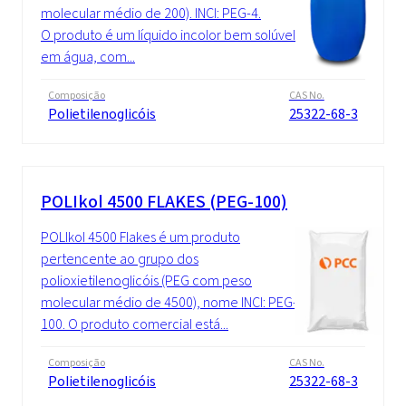
molecular médio de 200). INCI: PEG-4.
O produto é um líquido incolor bem solúvel
em água, com...
Composição
CAS No.
Polietilenoglicóis
25322-68-3
POLIkol 4500 FLAKES (PEG-100)
POLIkol 4500 Flakes é um produto
pertencente ao grupo dos
polioxietilenoglicóis (PEG com peso
molecular médio de 4500), nome INCI: PEG-
100. O produto comercial está...
Composição
CAS No.
Polietilenoglicóis
25322-68-3