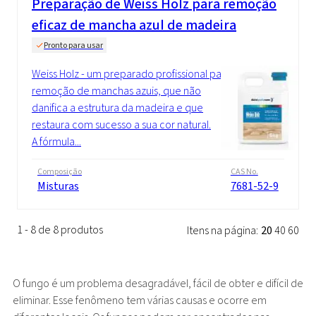
Preparação de Weiss Holz para remoção
eficaz de mancha azul de madeira
Pronto para usar
Weiss Holz - um preparado profissional para
remoção de manchas azuis, que não
danifica a estrutura da madeira e que
restaura com sucesso a sua cor natural.
A fórmula...
Composição
CAS No.
Misturas
7681-52-9
1 - 8 de 8 produtos
Itens na página:
20
40
60
O fungo é um problema desagradável, fácil de obter e difícil de
eliminar. Esse fenômeno tem várias causas e ocorre em