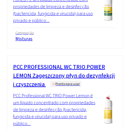
propriedades de limpeza e desinfecção
(bactericida, fungicida e virucida) para uso
privado e público....
Composição
Misturas
PCC PROFESSIONAL WC TRIO POWER
LEMON Zagęszczony płyn do dezynfekcji
i czyszczenia
Pronto para usar
PCC Professional WC TRIO Power Lemon é
um líquido concentrado com propriedades
de limpeza e desinfecção (bactericida,
fungicida e virucida) para uso privado e
público....