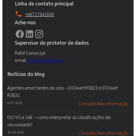
Linha de contato principal
+48717942000
Ache-nos
Supervisor do protetor de dados
Rafał Szewczyk
email:
iod.rokita@pcc.eu
Notícias do blog
Agentes umectantes do solo – EXOwet R3823 e EXOwet
R3831
9-07-2026
Consulte Mais informação
ISO VG e SAE – como interpretar as classificações de
viscosidade?
16-04-2026
Consulte Mais informação