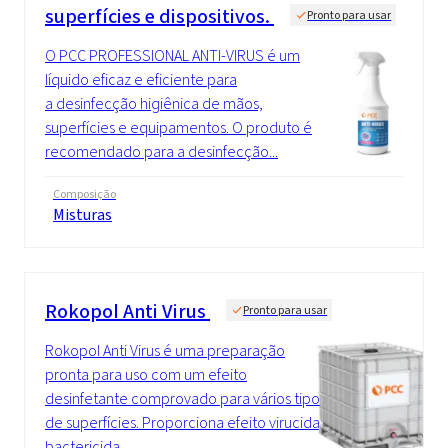
superfícies e dispositivos.
Pronto para usar
O PCC PROFESSIONAL ANTI-VIRUS é um
líquido eficaz e eficiente para
a desinfecção higiênica de mãos,
superfícies e equipamentos. O produto é
recomendado para a desinfecção...
Composição
Misturas
Rokopol Anti Virus
Pronto para usar
Rokopol Anti Virus é uma preparação
pronta para uso com um efeito
desinfetante comprovado para vários tipos
de superfícies. Proporciona efeito virucida,
bactericida...