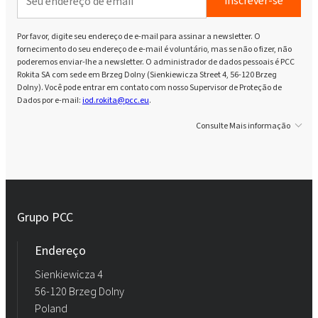
inscrever-se
Por favor, digite seu endereço de e-mail para assinar a newsletter. O
fornecimento do seu endereço de e-mail é voluntário, mas se não o fizer, não
poderemos enviar-lhe a newsletter. O administrador de dados pessoais é PCC
Rokita SA com sede em Brzeg Dolny (Sienkiewicza Street 4, 56-120 Brzeg
Dolny). Você pode entrar em contato com nosso Supervisor de Proteção de
Dados por e-mail:
iod.rokita@pcc.eu
.
Consulte Mais informação
Grupo PCC
Endereço
Sienkiewicza 4
56-120 Brzeg Dolny
Poland