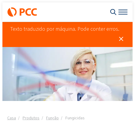
Texto traduzido por máquina. Pode conter erros.
Casa
Produtos
Função
Fungicidas