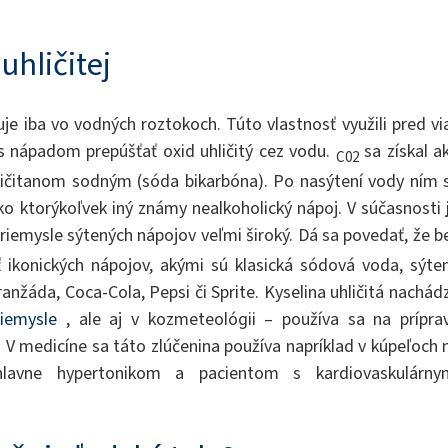
uhličitej
uje iba vo vodných roztokoch. Túto vlastnosť využili pred vi
i s nápadom prepúšťať oxid uhličitý cez vodu.
sa získal a
C02
ičitanom sodným (sóda bikarbóna). Po nasýtení vody ním 
 ako ktorýkoľvek iný známy nealkoholický nápoj. V súčasnosti
priemysle sýtených nápojov veľmi široký. Dá sa povedať, že b
ť ikonických nápojov, akými sú klasická sódová voda, sýte
anžáda, Coca-Cola, Pepsi či Sprite. Kyselina uhličitá nachád
iemysle
, ale aj v kozmeteológii – používa sa na prípra
. V medicíne sa táto zlúčenina používa napríklad v kúpeľoch 
 hlavne hypertonikom a pacientom s kardiovaskulárny