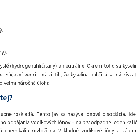
ý,
ny).
 kyslé (hydrogenuhličitany) a neutrálne. Okrem toho sa kyseli
Súčasní vedci tiež zistili, že kyselina uhličitá sa dá získať
o veľmi náročná úloha.
tej?
upne rozkladá. Tento jav sa nazýva iónová disociácia. Ide
ho odpájania vodíkových iónov – najprv odpadne jeden kati
 chemikália rozloží na 2 kladné vodíkové ióny a zápor