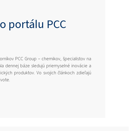
o portálu PCC
rníkov PCC Group – chemikov, špecialistov na
Na dennej báze sledujú priemyselné inovácie a
ckých produktov. Vo svojich článkoch zdieľajú
ivote.