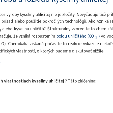
es výroby kyseliny uhličitej nie je zložitý. Nevyžaduje tiež príl
a prísad alebo použitie pokročilých technológií. Ako vzniká 
alebo kyselina uhličitá? Štrukturálny vzorec tejto chemikál
3
načuje, že vzniká rozpustením
oxidu uhličitého (CO
)
vo vo
2
O). Chemikália získaná počas tejto reakcie vykazuje niekoľ
ifických vlastností, o ktorých budeme diskutovať nižšie.
j
 vlastnostiach kyseliny uhličitej
? Táto zlúčenina: