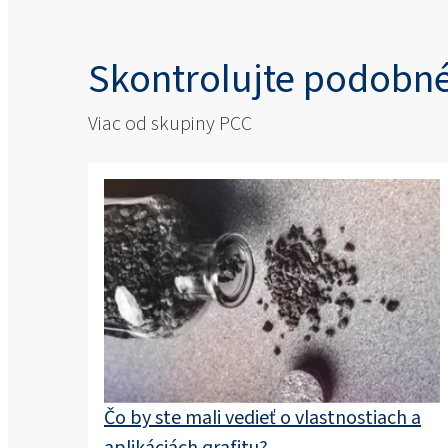
Skontrolujte podobné
Viac od skupiny PCC
Čo by ste mali vedieť o vlastnostiach a
aplikáciách grafitu?