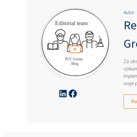
Autor
Re
Gr
Za obs
výskum
implem
svoje 
Po