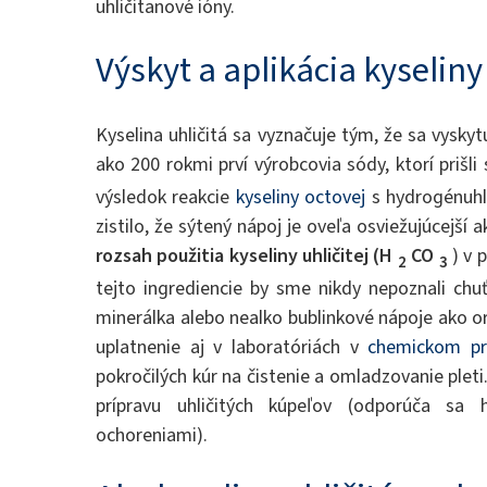
uhličitanové ióny.
Výskyt a aplikácia kyseliny 
Kyselina uhličitá sa vyznačuje tým, že sa vyskyt
ako 200 rokmi prví výrobcovia sódy, ktorí prišl
výsledok reakcie
kyseliny octovej
s hydrogénuhl
zistilo, že sýtený nápoj je oveľa osviežujúcejší
rozsah použitia kyseliny uhličitej (H
CO
) v 
2
3
tejto ingrediencie by sme nikdy nepoznali chu
minerálka alebo nealko bublinkové nápoje ako or
uplatnenie aj v laboratóriách v
chemickom pr
pokročilých kúr na čistenie a omladzovanie pleti
prípravu uhličitých kúpeľov (odporúča sa
ochoreniami).