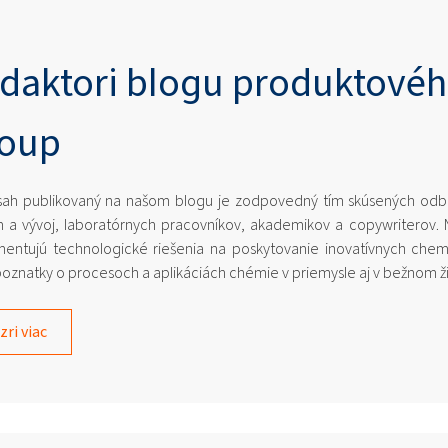
daktori blogu produktovéh
oup
ah publikovaný na našom blogu je zodpovedný tím skúsených odbo
 a vývoj, laboratórnych pracovníkov, akademikov a copywriterov. 
entujú technologické riešenia na poskytovanie inovatívnych chemi
poznatky o procesoch a aplikáciách chémie v priemysle aj v bežnom ž
zri viac