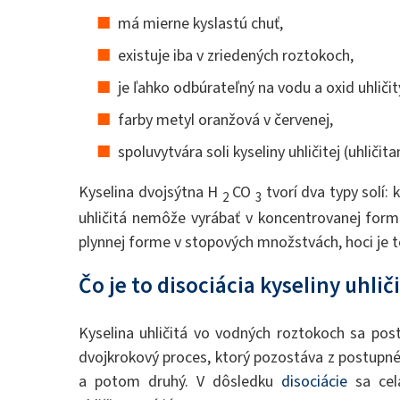
má mierne kyslastú chuť,
existuje iba v zriedených roztokoch,
je ľahko odbúrateľný na vodu a oxid uhličit
farby metyl oranžová v červenej,
spoluvytvára soli kyseliny uhličitej (uhličita
Kyselina dvojsýtna H
CO
tvorí dva typy solí:
2
3
uhličitá nemôže vyrábať v koncentrovanej forme. 
plynnej forme v stopových množstvách, hoci je t
Čo je to disociácia kyseliny uhliči
Kyselina uhličitá vo vodných roztokoch sa post
dvojkrokový proces, ktorý pozostáva z postupné
a potom druhý. V dôsledku
disociácie
sa celá