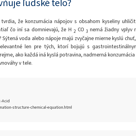
vňuje ľudské telo?
rí tvrdia, že konzumácia nápojov s obsahom kyseliny uhličit
atiaľ čo iní sa domnievajú, že H
CO
nemá žiadny vplyv 
2
3
? Sýtená voda alebo nápoje majú zvyčajne mierne kyslú chuť,
levantné len pre tých, ktorí bojujú s gastrointestinálny
rejme, ako každá iná kyslá potravina, nadmerná konzumácia
nováhy v tele.
-Acid
ation-structure-chemical-equation.html