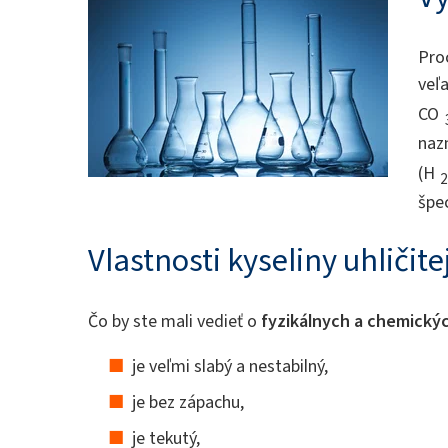
Proc
veľ
CO
naz
(H
2
špec
Vlastnosti kyseliny uhličite
Čo by ste mali vedieť o
fyzikálnych a chemických
je veľmi slabý a nestabilný,
je bez zápachu,
je tekutý,