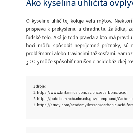
Ako kyselina uhličitá ovply
O kyseline uhličitej koluje veľa mýtov. Niekto
prispieva k prekysleniu a chradnutiu žalúdka, z
ľudské telo. Aká je teda pravda a kto má pravdu
hoci môžu spôsobiť nepríjemné príznaky, sú re
problémami alebo tráviacimi ťažkosťami. Samoz
CO
môže spôsobiť narušenie acidobázickej rov
2
3
Zdroje:
https://www.britannica.com/science/carbonic-acid
https://pubchem.ncbi.nlm.nih.gov/compound/Carbonic
https://study.com/academy/lesson/carbonic-acid-form