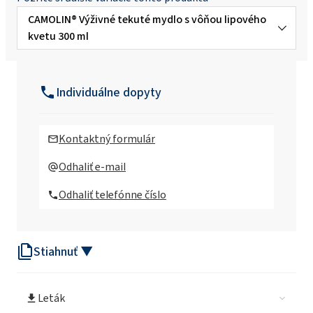
CAMOLIN® Výživné tekuté mydlo s vôňou lipového
kvetu 300 ml
CAMOLIN® Aronia – eko WC gél 750ml
Individuálne dopyty
CAMOLIN® Biała porzeczka - eco Sprej na
čistenie kuchyne 750ml
Kontaktný formulár
CAMOLIN® Cytryna & Jaśmin - eko čistič skla
Odhaliť e-mail
750ml
Odhaliť telefónne číslo
CAMOLIN® Gruszka & Agrest - eko
Prostriedok na umývanie riadu 750ml
Stiahnuť ▼
CAMOLIN® Mak & Akacja - eco Univerzálny
čistič 750 ml
Leták
CAMOLIN® Hydratačné a upokojujúce