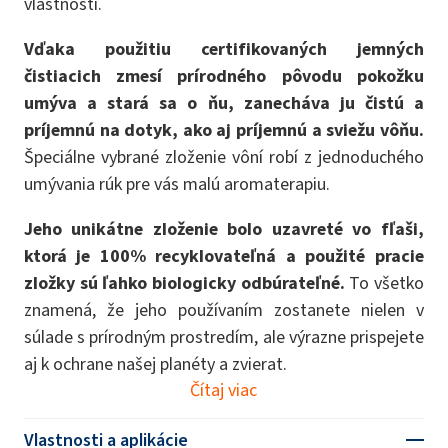
vlastnosti.
Vďaka použitiu certifikovaných jemných
čistiacich zmesí prírodného pôvodu pokožku
umýva a stará sa o ňu, zanecháva ju čistú a
príjemnú na dotyk, ako aj príjemnú a sviežu vôňu.
Špeciálne vybrané zloženie vôní robí z jednoduchého
umývania rúk pre vás malú aromaterapiu.
Jeho unikátne zloženie bolo uzavreté vo fľaši,
ktorá je 100% recyklovateľná a použité pracie
zložky sú ľahko biologicky odbúrateľné.
To všetko
znamená, že jeho používaním zostanete nielen v
súlade s prírodným prostredím, ale výrazne prispejete
aj k ochrane našej planéty a zvierat.
Čítaj viac
Vlastnosti a aplikácie