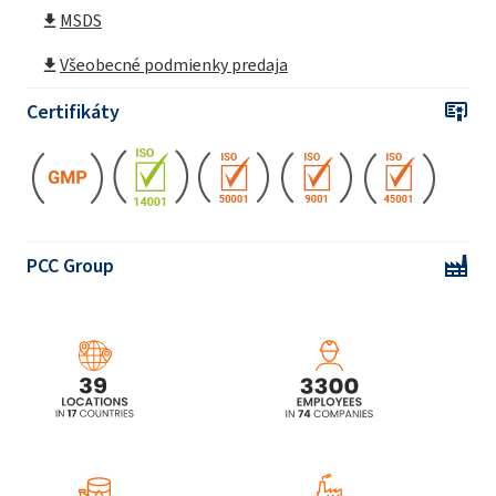
tekuté mydlo s vôňou rebarbory 300 ml
MSDS
CAMOLIN® Hydratačný sprchový gél s
Všeobecné podmienky predaja
mirabelkovou vôňou 265ml
Certifikáty
CAMOLIN® Výživný sprchový gél s vôňou
lipového kvetu 265ml
CAMOLIN® Osviežujúci sprchový gél s vôňou
dubu 265ml
PCC Group
CAMOLIN® Grape & Apple - eco Sprej do
kúpeľne 750ml
CAMOLIN® Posilňujúci a lesklý micelárny
šampón s vôňou brezy 265 ml
CAMOLIN® Micelárny šampón na zvýšenie
objemu s chmeľovou arómou 265 ml