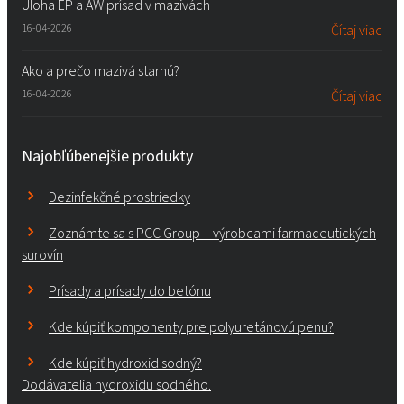
Úloha EP a AW prísad v mazivách
16-04-2026
Čítaj viac
Ako a prečo mazivá starnú?
16-04-2026
Čítaj viac
Najobľúbenejšie produkty
Dezinfekčné prostriedky
Zoznámte sa s PCC Group – výrobcami farmaceutických
surovín
Prísady a prísady do betónu
Kde kúpiť komponenty pre polyuretánovú penu?
Kde kúpiť hydroxid sodný?
Dodávatelia hydroxidu sodného.