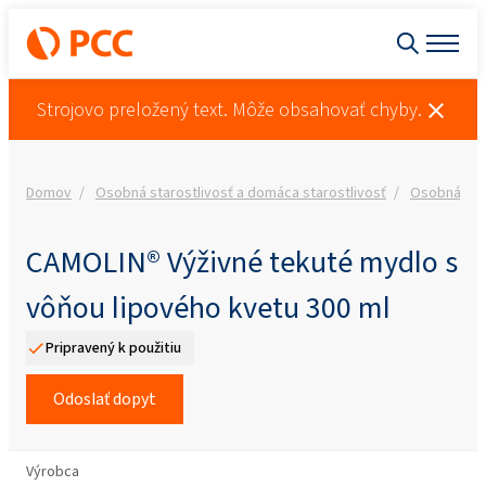
Strojovo preložený text. Môže obsahovať chyby.
Domov
Osobná starostlivosť a domáca starostlivosť
Osobná star
CAMOLIN® Výživné tekuté mydlo s
vôňou lipového kvetu 300 ml
Pripravený k použitiu
Odoslať dopyt
Výrobca