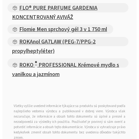
FLO® PURE PARFUME GARDENIA
KONCENTROVANÝ AVIVÁŽ
Flomie Men sprchový gél 3 v 1 750 ml
ROKAnol GA7LAW (PEG-7/PPG-2
propylheptyléter)
®
ROKO
PROFESSIONAL Krémové mydlo s
vanilkou a jazmínom
Všetky vyššie uvedené informácie týkajúce sa produktu sú poskytované podľa
najlepšieho vedomia výrobcu a publikované v dobrej viere. Výrobca však
nezaručuje, že informácie a obsah tohto dokumentu sú úplné a presné a
nezodpovedá za výsledky ich použitia. Používateľ je povinný si sám overiť a
potvrdiť informácie a obsah tejto dokumentácie. Výrobca si vyhradzuje právo
kedykoľvek zmeniť obsah tohto dokumentu bez uvedenia dôvodov takýchto
zmien.