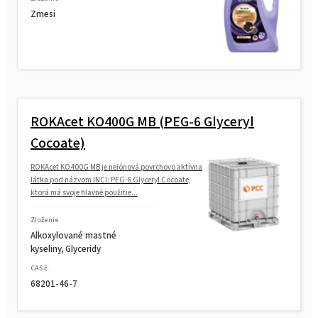
Zmesi
ROKAcet KO400G MB (PEG-6 Glyceryl
Cocoate)
ROKAcet KO400G MB je neiónová povrchovo aktívna
látka pod názvom INCI: PEG-6 Glyceryl Cocoate,
ktorá má svoje hlavné použitie...
Zloženie
Alkoxylované mastné
kyseliny, Glyceridy
CAS č.
68201-46-7