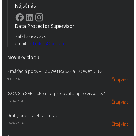
Nájsť nás
Data Protector Supervisor
Rafał Szewczyk
email:
iod.rokita@pcc.eu
Novinky blogu
Zmáčadlá pôdy – EXOwet R3823 a EXOwet R3831
9-07-2026
Čítaj viac
ISO VG a SAE – ako interpretovať stupne viskozity?
16-04-2026
Čítaj viac
Druhy priemyselných mazív
16-04-2026
Čítaj viac