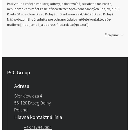
Poskytnutie vašej e-mailovej adresy je dobrovoľné, ale ak tak neurobíte,
nebudeme vám môcť zasielať newsletter. Správcom osobných údajov je PCC
Rokita SA so sídlom Brzeg Dolny (ul. Sienkiewicza 4, 56-120 Brzeg Dolny).
Nášho dozorného úradníka pre ochranu údajov môžete kontaktovať e-
mailom: [hide _email_a address="iod.rokita@pcc.eu"].
Čítaj viac
PCC Group
Adresa
Sienkiewicza 4
56-120 Brzeg Dolny
Poland
Hlavná kontaktná línia
+48717942000