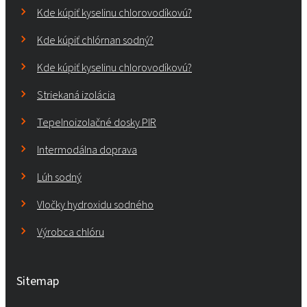
Kde kúpiť kyselinu chlorovodíkovú?
Kde kúpiť chlórnan sodný?
Kde kúpiť kyselinu chlorovodíkovú?
Striekaná izolácia
Tepelnoizolačné dosky PIR
Intermodálna doprava
Lúh sodný
Vločky hydroxidu sodného
Výrobca chlóru
Sitemap