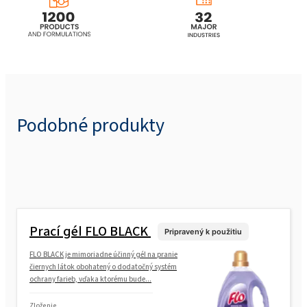
Podobné produkty
Prací gél FLO BLACK
Pripravený k použitiu
FLO BLACK je mimoriadne účinný gél na pranie
čiernych látok obohatený o dodatočný systém
ochrany farieb, vďaka ktorému bude...
Zloženie