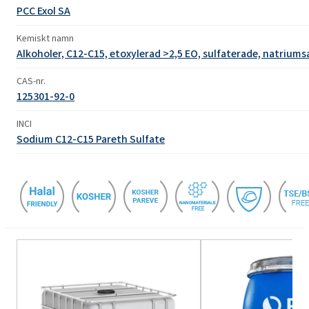
PCC Exol SA
Kemiskt namn
Alkoholer, C12-C15, etoxylerad >2,5 EO, sulfaterade, natriums
CAS-nr.
125301-92-0
INCI
Sodium C12-C15 Pareth Sulfate