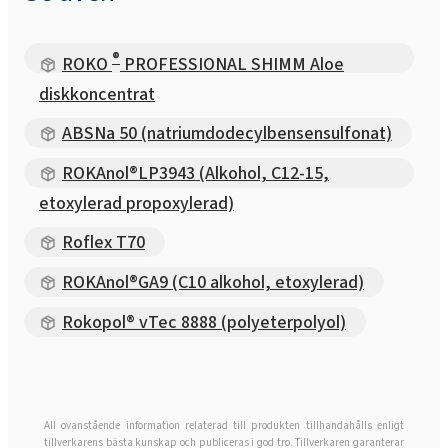
®
ROKO
PROFESSIONAL SHIMM Aloe
diskkoncentrat
ABSNa 50 (natriumdodecylbensensulfonat)
ROKAnol®LP3943 (Alkohol, C12-15,
etoxylerad propoxylerad)
Roflex T70
ROKAnol®GA9 (C10 alkohol, etoxylerad)
Rokopol® vTec 8888 (polyeterpolyol)
All ovanstående information relaterad till produkten tillhandahålls enligt
tillverkarens bästa kunskap och publiceras i god tro. Tillverkaren garanterar