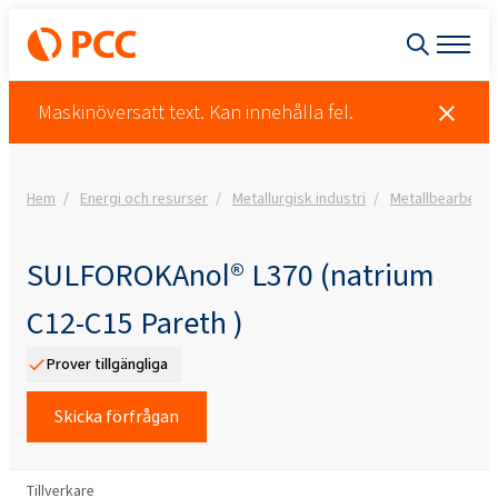
Maskinöversatt text. Kan innehålla fel.
Hem
Energi och resurser
Metallurgisk industri
Metallbearbetni
SULFOROKAnol®
L370 (natrium
C12-C15 Pareth )
Prover tillgängliga
Skicka förfrågan
Tillverkare