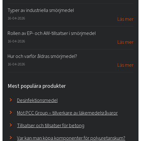
Typer av industriella smörjmedel
16-04-2026
Läs mer
Rollen av EP- och AW-tillsatser i smörjmedel
16-04-2026
Läs mer
Hur och varför åldras smörjmedel?
16-04-2026
Läs mer
Mest populära produkter
Desinfektionsmedel
Möt PCC Group – tillverkare av läkemedelsråvaror
Tillsatser och tillsatser för betong
Var kan man köpa komponenter för polyuretanskum?