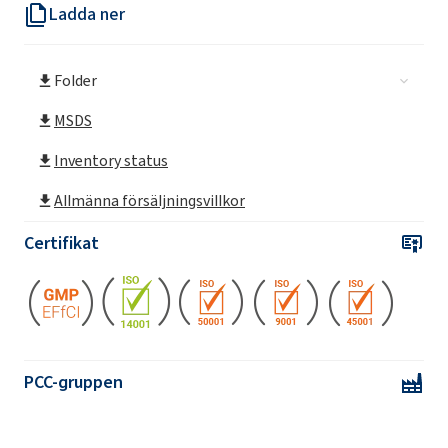
Ladda ner
SULFOROKAnol® L225/1 MB (Sodium C12-
C14 Laureth Sulfate)
Folder
SULFOROKAnol® L227/1 MB (Sodium C12-
C14 Laureth Sulfate)
MSDS
Inventory status
SULFOROKAnol® L270/1 MB (Sodium C12-
C14 Laureth Sulfate)
Allmänna försäljningsvillkor
SULFOROKAnol® L270/1A MB (Sodium C12-
Certifikat
C14 Laureth Sulfate)
SULFOROKAnol® L430/1 (Sodium C12-C14
Laureth Sulfate)
SULFOROKAnol®
L170/1 (Sodium C12-C14
PCC-gruppen
Laureth Sulfate)
SULFOROKAnol® L225/1 (Sodium C12-C14