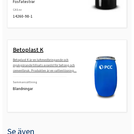
Fosfatestrar
Sulfate, propylenglykol)
CAS-nr.
14260-98-1
SULFOROKAnol®L290/1M MB (MIPA Laureth
Sulfate, propylenglykol)
Betoplast K
Betoplast K är en luftmedbringande och
mjukgörande tillsats avsedd för betong och
cementbruk. Produkten är en vattenlösning...
Sammansättning
Blandningar
Se även