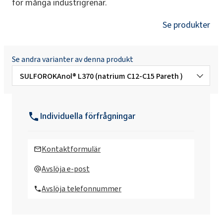
för många industrigrenar.
Se produkter
Se andra varianter av denna produkt
SULFOROKAnol®
L370 (natrium C12-C15 Pareth )
SULFOROKAnol® L390/1M (MIPA Laureth
Propylene Glycol)
Individuella förfrågningar
SULFOROKAnol®A325/1 (Ammonium
Laureth Sulfate)
Kontaktformulär
SULFOROKAnol®D232P (etoxylerad Sodium
Avslöja e-post
Decyl Sulfate)
Avslöja telefonnummer
SULFOROKAnol® L170/1 MB (Sodium C12-
C14 Laureth Sulfate)