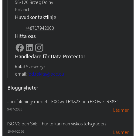
56-120 Brzeg Dolny
Poland
Huvudkontaktlinje
+48717942000
Hitta oss
Handledare för Data Protector
Rafał Szewczyk
email:
iod.rokita@pcc.eu
Bloggnyheter
Jordfuktningsmedel – EXOwet R3823 och EXOwet R3831
9-07-2026
Läs mer
ISO VG och SAE – hur tolkar man viskositetsgrader?
16-04-2026
Läs mer