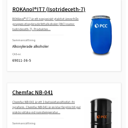
ROKAnol®IT7 (Isotrideceth-7)
SULFOROKAnol® D232P MB (etoxilerad
Sodium Decyl Sulfate)
ROKAnol® IT7 är ett nonjoniskt ytaktivt ämne från
gruppen etoxylerade fettalkoholer (INCI-namn:
Isotrideceth-7). Produkten...
SULFOROKAnol®N232P (AES C9-11 Na salt)
Sammansättning
Alkoxylerade alkoholer
SULFOROKAnol® L725/1 (Sodium C12-C14
Laureth Sulfate)
CAS-nr.
69011-36-5
SULFOROKAnol®IT2030 (tridecylalkohol,
etoxylerad, sulfaterad; natriumsalt)
SULFOROKAnol®L1230/1 (Sodium C12-C14
Chemfac NB-041
Laureth Sulfate)
Chemfac NB-041 är ett 2-butoxietanolfosfat i fri
SULFOROKAnol®L385/1T (TIPA Laureth
syraform. Chemfac NB-041 är en klar färglös till gul
viskös vätska vid rumstemperatur...
Sulfate, propylenglykol)
Sammansättning
SULFOROKAnol®L290/1M (MIPA Laureth