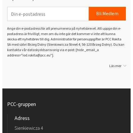
Bli Medlem
Ange din e-postadress för att prenumerera på nyhetsbrevet. Att uppge din e-
postadress är frivilligt, men om du inte gör det kommer vi inte att kunna
skicka ett nyhetsbrev till dig. Administratör för personuppgifter är PCC Rokita
SA med säte i Brzeg Dolny (Sienkiewicza Street 4, 56-120 Brzeg Dolny). Du kan
kontakta vår dataskyddsansvarig via e-post: [hide _email_a
address="iod.rokita@pcc.eu"].
Läs mer
PCC-gruppen
Adress
Sienkiewicza 4