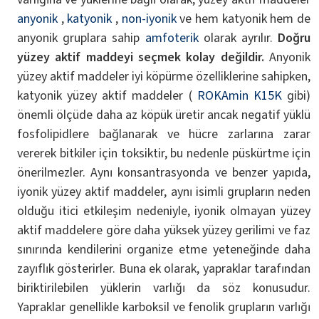
anyonik
,
katyonik
,
non-iyonik
ve hem katyonik hem de
anyonik gruplara sahip
amfoterik
olarak ayrılır.
Doğru
yüzey aktif maddeyi seçmek kolay değildir.
Anyonik
yüzey aktif maddeler iyi köpürme özelliklerine sahipken,
katyonik yüzey aktif maddeler (
ROKAmin K15K
gibi)
önemli ölçüde daha az köpük üretir ancak negatif yüklü
fosfolipidlere bağlanarak ve hücre zarlarına zarar
vererek bitkiler için toksiktir, bu nedenle püskürtme için
önerilmezler. Aynı konsantrasyonda ve benzer yapıda,
iyonik yüzey aktif maddeler, aynı isimli grupların neden
olduğu itici etkileşim nedeniyle, iyonik olmayan yüzey
aktif maddelere göre daha yüksek yüzey gerilimi ve faz
sınırında kendilerini organize etme yeteneğinde daha
zayıflık gösterirler. Buna ek olarak, yapraklar tarafından
biriktirilebilen yüklerin varlığı da söz konusudur.
Yapraklar genellikle karboksil ve fenolik grupların varlığı