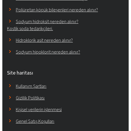
Poliüretan köpük bileşenleri nereden alınır?
Sodyum hidroksit nereden alınır?
Kostik soda tedarikçileri.
Hidroklorik asit nereden alınır?
Sodyum hipoklorit nereden alınır?
Site haritası
Kullanım Şartları
Gizlilik Politikası
Kişisel verilerin işlenmesi
Genel Satış Koşulları