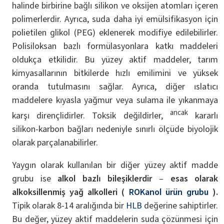
halinde birbirine bağlı silikon ve oksijen atomları içeren
polimerlerdir. Ayrıca, suda daha iyi emülsifikasyon için
polietilen glikol (PEG) eklenerek modifiye edilebilirler.
Polisiloksan bazlı formülasyonlara katkı maddeleri
oldukça etkilidir. Bu yüzey aktif maddeler, tarım
kimyasallarının bitkilerde hızlı emilimini ve yüksek
oranda tutulmasını sağlar. Ayrıca, diğer ıslatıcı
maddelere kıyasla yağmur veya sulama ile yıkanmaya
ancak
karşı dirençlidirler. Toksik değildirler,
kararlı
silikon-karbon bağları nedeniyle sınırlı ölçüde biyolojik
olarak parçalanabilirler.
Yaygın olarak kullanılan bir diğer yüzey aktif madde
grubu ise
alkol bazlı bileşiklerdir
–
esas olarak
alkoksillenmiş yağ alkolleri (
ROKanol ürün grubu
).
Tipik olarak 8-14 aralığında bir
HLB
değerine sahiptirler.
Bu değer, yüzey aktif maddelerin suda çözünmesi için