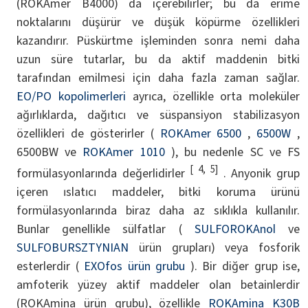
(ROKAmer B4000) da içerebilirler; bu da erime
noktalarını düşürür ve düşük köpürme özellikleri
kazandırır. Püskürtme işleminden sonra nemi daha
uzun süre tutarlar, bu da aktif maddenin bitki
tarafından emilmesi için daha fazla zaman sağlar.
EO/PO kopolimerleri
ayrıca, özellikle orta moleküler
ağırlıklarda, dağıtıcı ve süspansiyon stabilizasyon
özellikleri de gösterirler (
ROKAmer 6500
,
6500W
,
6500BW ve
ROKAmer 1010
), bu nedenle SC ve FS
[ 4, 5]
formülasyonlarında değerlidirler
. Anyonik grup
içeren ıslatıcı maddeler, bitki koruma ürünü
formülasyonlarında biraz daha az sıklıkla kullanılır.
Bunlar genellikle sülfatlar (
SULFOROKAnol
ve
SULFOBURSZTYNIAN
ürün grupları) veya fosforik
esterlerdir (
EXOfos ürün grubu
). Bir diğer grup ise,
amfoterik yüzey aktif maddeler olan betainlerdir
(ROKAmina ürün grubu), özellikle
ROKAmina K30B