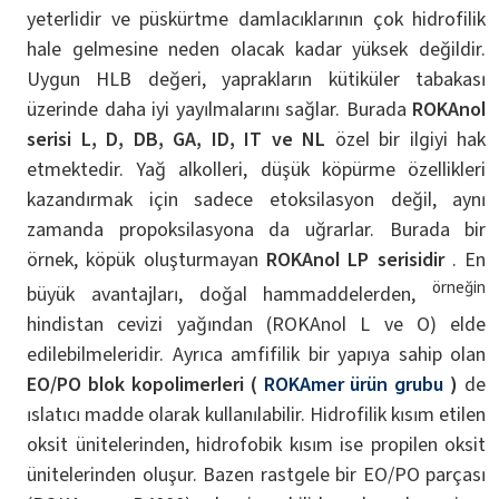
yeterlidir ve püskürtme damlacıklarının çok hidrofilik
hale gelmesine neden olacak kadar yüksek değildir.
Uygun HLB değeri, yaprakların kütiküler tabakası
üzerinde daha iyi yayılmalarını sağlar. Burada
ROKAnol
serisi L, D, DB, GA, ID, IT ve NL
özel bir ilgiyi hak
etmektedir. Yağ alkolleri, düşük köpürme özellikleri
kazandırmak için sadece etoksilasyon değil, aynı
zamanda propoksilasyona da uğrarlar. Burada bir
örnek, köpük oluşturmayan
ROKAnol LP serisidir
. En
örneğin
büyük avantajları, doğal hammaddelerden,
hindistan cevizi yağından (ROKAnol L ve O) elde
edilebilmeleridir. Ayrıca amfifilik bir yapıya sahip olan
EO/PO blok kopolimerleri (
ROKAmer ürün grubu
)
de
ıslatıcı madde olarak kullanılabilir. Hidrofilik kısım etilen
oksit ünitelerinden, hidrofobik kısım ise propilen oksit
ünitelerinden oluşur. Bazen rastgele bir EO/PO parçası