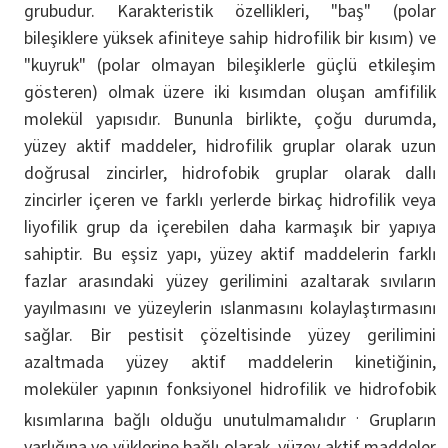
grubudur. Karakteristik özellikleri, "baş" (polar
bileşiklere yüksek afiniteye sahip hidrofilik bir kısım) ve
"kuyruk" (polar olmayan bileşiklerle güçlü etkileşim
gösteren) olmak üzere iki kısımdan oluşan amfifilik
molekül yapısıdır. Bununla birlikte, çoğu durumda,
yüzey aktif maddeler, hidrofilik gruplar olarak uzun
doğrusal zincirler, hidrofobik gruplar olarak dallı
zincirler içeren ve farklı yerlerde birkaç hidrofilik veya
liyofilik grup da içerebilen daha karmaşık bir yapıya
sahiptir. Bu eşsiz yapı, yüzey aktif maddelerin farklı
fazlar arasındaki yüzey gerilimini azaltarak sıvıların
yayılmasını ve yüzeylerin ıslanmasını kolaylaştırmasını
sağlar. Bir pestisit çözeltisinde yüzey gerilimini
azaltmada yüzey aktif maddelerin kinetiğinin,
moleküler yapının fonksiyonel hidrofilik ve hidrofobik
.
kısımlarına bağlı olduğu unutulmamalıdır
Grupların
varlığına ve yüklerine bağlı olarak, yüzey aktif maddeler