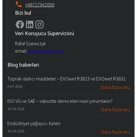
+48717942000
Bizi bul
Veri Koruyucu Süpervizörü
Rafał Szewczyk
email:
iod.rokita@pcc.eu
Blog haberleri
Toprak ıslatıcı maddeler – EXOwet R3823 ve EXOwet R3831
9-07-2026
Daha fazla oku
ISO VG ve SAE – viskozite dereceleri nasıl yorumlanır?
16-04-2026
Daha fazla oku
Endüstriyel yağlayıcı türleri
16-04-2026
Daha fazla oku