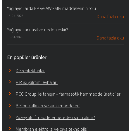
Yağlayıcılarda EP ve AW katkı maddelerinin rolü
16-04-2026
Daha fazla oku
Yağlayıcılar nasıl ve neden eskir?
16-04-2026
Daha fazla oku
En popüler ürünler
Dezenfektanlar
PIR ısı yalıtım levhaları
PCC Group ile tanışın – farmasötik hammadde üreticileri
Beton katkıları ve katkı maddeleri
Yüzey aktif maddeler nereden satın alınır?
Membran elektrolizi ve cıva teknolojisi