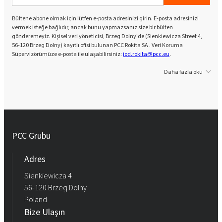
Bültene abone olmak için lütfen e-posta adresinizi girin. E-posta adresinizi
vermek isteğe bağlıdır, ancak bunu yapmazsanız size bir bülten
gönderemeyiz. Kişisel veri yöneticisi, Brzeg Dolny'de (Sienkiewicza Street 4,
56-120 Brzeg Dolny) kayıtlı ofisi bulunan PCC Rokita SA . Veri Koruma
Süpervizörümüze e-posta ile ulaşabilirsiniz:
iod.rokita@pcc.eu
.
Daha fazla oku
PCC Grubu
Adres
Sienkiewicza 4
56-120 Brzeg Dolny
Poland
Bize Ulaşın