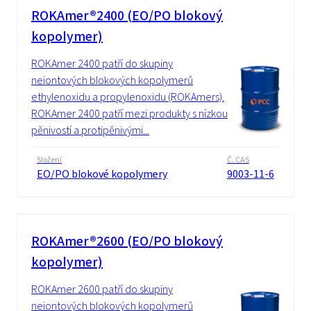
ROKAmer®2400 (EO/PO blokový
kopolymer)
ROKAmer 2400 patří do skupiny
neiontových blokových kopolymerů
ethylenoxidu a propylenoxidu (ROKAmers).
ROKAmer 2400 patří mezi produkty s nízkou
pěnivostí a protipěnivými...
Složení
Č. CAS
EO/PO blokové kopolymery
9003-11-6
ROKAmer®2600 (EO/PO blokový
kopolymer)
ROKAmer 2600 patří do skupiny
neiontových blokových kopolymerů