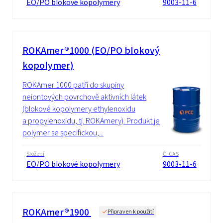
EO/PO blokové kopolymery
9003-11-6
ROKAmer®1000 (EO/PO blokový
kopolymer)
ROKAmer 1000 patří do skupiny
neiontových povrchově aktivních látek
(blokové kopolymery ethylenoxidu
a propylenoxidu, tj. ROKAmery). Produkt je
polymer se specifickou,...
Složení
Č. CAS
EO/PO blokové kopolymery
9003-11-6
ROKAmer®1900
Připraven k použití