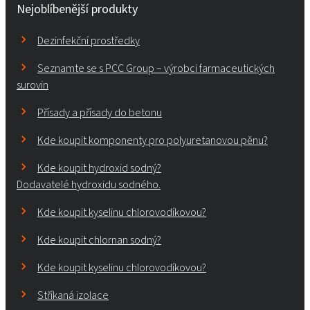
Nejoblíbenější produkty
Dezinfekční prostředky
Seznamte se s PCC Group – výrobci farmaceutických
surovin
Přísady a přísady do betonu
Kde koupit komponenty pro polyuretanovou pěnu?
Kde koupit hydroxid sodný?
Dodavatelé hydroxidu sodného.
Kde koupit kyselinu chlorovodíkovou?
Kde koupit chlornan sodný?
Kde koupit kyselinu chlorovodíkovou?
Stříkaná izolace