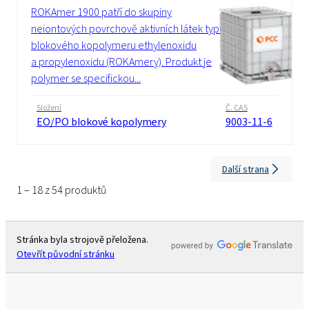
ROKAmer 1900 patří do skupiny
neiontových povrchově aktivních látek typu
blokového kopolymeru ethylenoxidu
a propylenoxidu (ROKAmery). Produkt je
polymer se specifickou...
Složení
Č. CAS
EO/PO blokové kopolymery
9003-11-6
Další strana
1 – 18 z 54 produktů
Stránka byla strojově přeložena.
Otevřít původní stránku