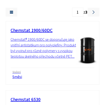
z
3
Chemstat 1900/60DC
Chemstat® 1900/60DC se doporučuje jako
vnitřní antistatikum pro polyolefiny. Produkt
byl vyvinut pro různé polymery s vysokou
teplotou skelného přechodu včetně PET....
Složení
Směsi
Chemstat 6530