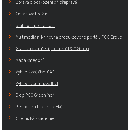
Zpráva o poškození při přepravě
Obrazová brožura
Stáhnout prezentaci
Multimediální knihovna produktového portálu PCC Group
Grafická označení produktů PCC Group
Mapa kategorií
Vyhledávač čísel CAS
Vyhledávání názvů INCI
Blog PCC Greenline®
Periodická tabulka prvků
Chemická akademie