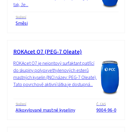
tak, že...
Složení
Směsi
ROKAcet O7 (PEG-7 Oleate)
ROKAcet O7 je neiontový surfaktant patřící
do skupiny polyoxyethylenových esterů
mastných kyselin (INCI název: PEG-7 Oleate).
Tato povrchově aktivní látka je dostupná...
Složení
Č. CAS
Alkoxylované mastné kyseliny
9004-96-0