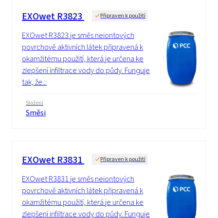
EXOwet R3823
Připraven k použití
EXOwet R3823 je směs neiontových
povrchově aktivních látek připravená k
okamžitému použití, která je určena ke
zlepšení infiltrace vody do půdy. Funguje
tak, že...
Složení
Směsi
EXOwet R3831
Připraven k použití
EXOwet R3831 je směs neiontových
povrchově aktivních látek připravená k
okamžitému použití, která je určena ke
zlepšení infiltrace vody do půdy. Funguje