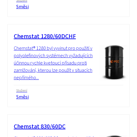
Složení
Směsi
Chemstat 1280/60DCHF
Chemstat® 1280 byl vyvinut pro použití v
polyolefinových systémech vyžadujících
účinnou rychle kvetoucí přísadu proti
zamlžování, kterou lze použít v situacích
nepřímého...
Složení
Směsi
Chemstat 830/60DC