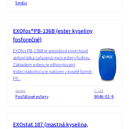
Směsi
EXOfos®PB-136B (ester kyseliny
fosforečné)
EXOfos PB-136B je aniontová povrchově
aktivní látka zařazená mezi estery fosforu.
Základem esteru je ethoxylovaný
tridecylalkohol a je nabízen v kyselé formě.
Při...
Složení
Č. CAS
Fosfátové estery
9046-01-9
EXOstat 187 (mastná kyselina,