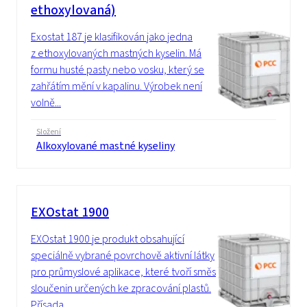
ethoxylovaná)
Exostat 187 je klasifikován jako jedna
z ethoxylovaných mastných kyselin. Má
formu husté pasty nebo vosku, který se
zahřátím mění v kapalinu. Výrobek není
volně...
Složení
Alkoxylované mastné kyseliny
EXOstat 1900
EXOstat 1900 je produkt obsahující
speciálně vybrané povrchově aktivní látky
pro průmyslové aplikace, které tvoří směs
sloučenin určených ke zpracování plastů.
Přísada...