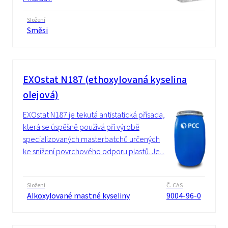
Složení
Směsi
EXOstat N187 (ethoxylovaná kyselina
olejová)
EXOstat N187 je tekutá antistatická přísada,
která se úspěšně používá při výrobě
specializovaných masterbatchů určených
ke snížení povrchového odporu plastů. Je...
Složení
Č. CAS
Alkoxylované mastné kyseliny
9004-96-0