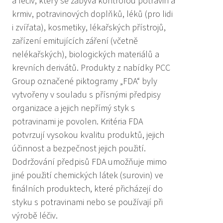
a léčiv, který se zabývá kontrolou potravin a
krmiv, potravinových doplňků, léků (pro lidi
i zvířata), kosmetiky, lékařských přístrojů,
zařízení emitujících záření (včetně
nelékařských), biologických materiálů a
krevních derivátů. Produkty z nabídky PCC
Group označené piktogramy „FDA“ byly
vytvořeny v souladu s přísnými předpisy
organizace a jejich nepřímý styk s
potravinami je povolen. Kritéria FDA
potvrzují vysokou kvalitu produktů, jejich
účinnost a bezpečnost jejich použití.
Dodržování předpisů FDA umožňuje mimo
jiné použití chemických látek (surovin) ve
finálních produktech, které přicházejí do
styku s potravinami nebo se používají při
výrobě léčiv.