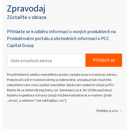
Zpravodaj
Zůstaňte v obraze
Přihlaste se k odběru informací o nových produktech na
Produktovém portálu a obchodních informací o PCC
Capital Group
Přihlásit se
Pro přihlášení k odběru newsletteru prosím zadejte svou e-mailovou adresu.
Poskytnutí vaší e-mailové adresy je dobrovolné, ale pokud tak neučiníte,
nebudeme vám moci zasílat newsletter. Správcem osobních údajů je PCC
Rokita SA se sídlem Brzeg Dolny (ul. Sienkiewicza 4, 56-120 Brzeg Dolny).
Našeho inspektora ochrany údajů můžete kontaktovat e-mailem: [hide
_email_a address="iod.rokita@pcc.eu"].
Přečtěte si více