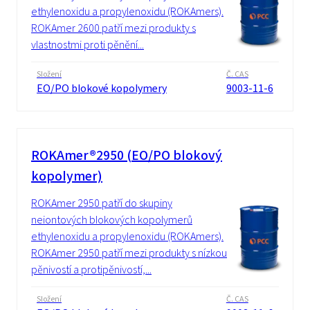
ethylenoxidu a propylenoxidu (ROKAmers).
ROKAmer 2600 patří mezi produkty s
vlastnostmi proti pěnění...
Složení
Č. CAS
EO/PO blokové kopolymery
9003-11-6
ROKAmer®2950 (EO/PO blokový
kopolymer)
ROKAmer 2950 patří do skupiny
neiontových blokových kopolymerů
ethylenoxidu a propylenoxidu (ROKAmers).
ROKAmer 2950 patří mezi produkty s nízkou
pěnivostí a protipěnivostí,...
Složení
Č. CAS