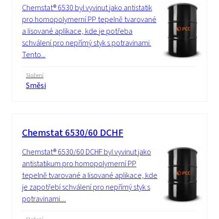
Chemstat® 6530 byl vyvinut jako antistatik
pro homopolymerní PP tepelně tvarované
a lisované aplikace, kde je potřeba
schválení pro nepřímý styk s potravinami.
Tento...
Složení
Směsi
Chemstat 6530/60 DCHF
Chemstat® 6530/60 DCHF byl vyvinut jako
antistatikum pro homopolymerní PP
tepelně tvarované a lisované aplikace, kde
je zapotřebí schválení pro nepřímý styk s
potravinami....