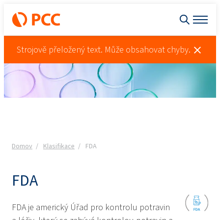
Strojově přeložený text. Může obsahovat chyby.
Domov
Klasifikace
FDA
FDA
FDA je americký Úřad pro kontrolu potravin