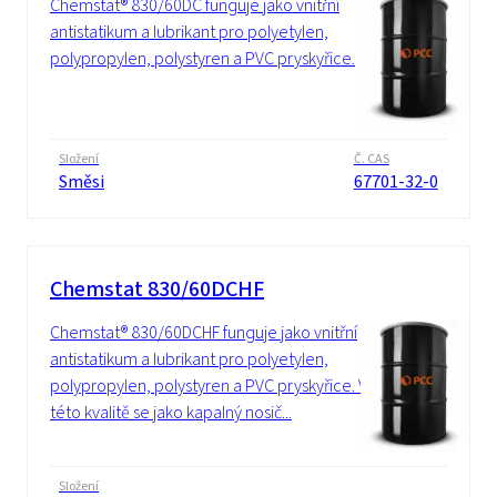
Chemstat® 830/60DC funguje jako vnitřní
antistatikum a lubrikant pro polyetylen,
polypropylen, polystyren a PVC pryskyřice.
Složení
Č. CAS
Směsi
67701-32-0
Chemstat 830/60DCHF
Chemstat® 830/60DCHF funguje jako vnitřní
antistatikum a lubrikant pro polyetylen,
polypropylen, polystyren a PVC pryskyřice. V
této kvalitě se jako kapalný nosič...
Složení