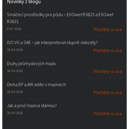
Novinky z blogu
Smáčecí prostředky pro půdu – EXOwet R3823 a EXOwet
R3831
9-07-2026
Přečtěte si více
ISO VG a SAE – jak interpretovat stupně viskozity?
16-04-2026
Přečtěte si více
Druhy průmyslových maziv
16-04-2026
Přečtěte si více
Úloha EP a AW aditiv v mazivech
16-04-2026
Přečtěte si více
Jak a proč maziva stárnou?
16-04-2026
Přečtěte si více