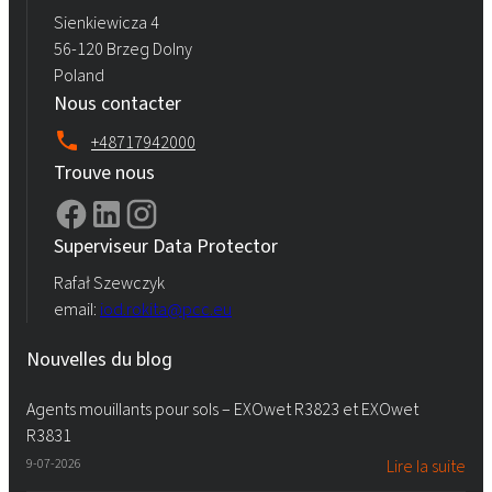
Sienkiewicza 4
56-120 Brzeg Dolny
Poland
Nous contacter
+48717942000
Trouve nous
Superviseur Data Protector
Rafał Szewczyk
email:
iod.rokita@pcc.eu
Nouvelles du blog
Agents mouillants pour sols – EXOwet R3823 et EXOwet
R3831
9-07-2026
Lire la suite